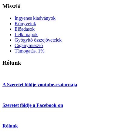
Misszió
Ingyenes kiadványok
Könyveink
Előadások
Lelki napok
Gyógyító összejövetelek
Cigánymisszió
Támogatás, 1%
Rólunk
A Szeretet földje youtube-csatornája
Szeretet földje a Facebook-on
Rólunk