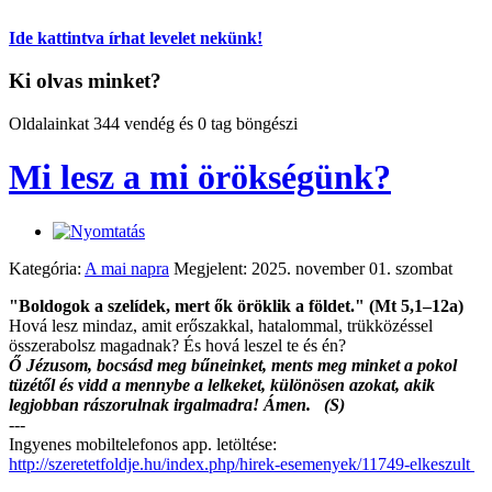
Ide kattintva írhat levelet nekünk!
Ki olvas minket?
Oldalainkat 344 vendég és 0 tag böngészi
Mi lesz a mi örökségünk?
Kategória:
A mai napra
Megjelent: 2025. november 01. szombat
"Boldogok a szelídek, mert ők öröklik a földet." (Mt 5,1–12a)
Hová lesz mindaz, amit erőszakkal, hatalommal, trükközéssel
összerabolsz magadnak? És hová leszel te és én?
Ő Jézusom, bocsásd meg bűneinket, ments meg minket a pokol
tüzétől és vidd a mennybe a lelkeket, különösen azokat, akik
legjobban rászorulnak irgalmadra! Ámen. (S)
---
Ingyenes mobiltelefonos app. letöltése:
http://szeretetfoldje.hu/index.php/hirek-esemenyek/11749-elkeszult