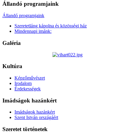
Állandó programjaink
Állandó programjaink
Szeretetláng kápolna és közösségi ház
Mindennapi imánk:
Galéria
Kultúra
Képzőművészet
Irodalom
Érdekességek
Imádságok hazánkért
Imádságok hazánkért
Szent István országáért
Szeretet történetek