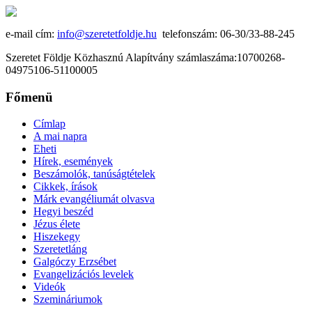
e-mail cím:
info@szeretetfoldje.hu
telefonszám: 06-30/33-88-245
Szeretet Földje Közhasznú Alapítvány számlaszáma:10700268-
04975106-51100005
Főmenü
Címlap
A mai napra
Eheti
Hírek, események
Beszámolók, tanúságtételek
Cikkek, írások
Márk evangéliumát olvasva
Hegyi beszéd
Jézus élete
Hiszekegy
Szeretetláng
Galgóczy Erzsébet
Evangelizációs levelek
Videók
Szemináriumok