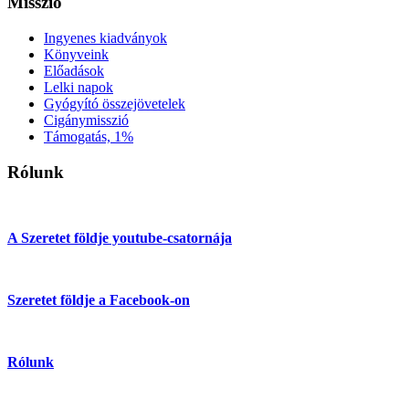
Misszió
Ingyenes kiadványok
Könyveink
Előadások
Lelki napok
Gyógyító összejövetelek
Cigánymisszió
Támogatás, 1%
Rólunk
A Szeretet földje youtube-csatornája
Szeretet földje a Facebook-on
Rólunk