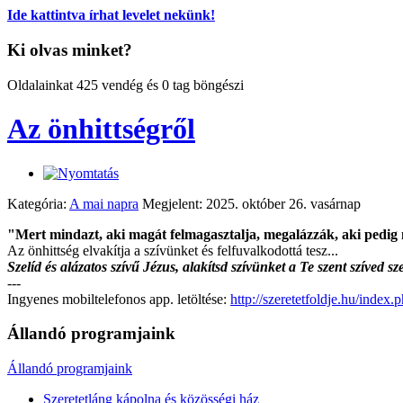
Ide kattintva írhat levelet nekünk!
Ki olvas minket?
Oldalainkat 425 vendég és 0 tag böngészi
Az önhittségről
Kategória:
A mai napra
Megjelent: 2025. október 26. vasárnap
"Mert mindazt, aki magát felmagasztalja, megalázzák, aki pedig 
Az önhittség elvakítja a szívünket és felfuvalkodottá tesz...
Szelíd és alázatos szívű Jézus, alakítsd szívünket a Te szent szíved 
---
Ingyenes mobiltelefonos app. letöltése:
http://szeretetfoldje.hu/inde
Állandó programjaink
Állandó programjaink
Szeretetláng kápolna és közösségi ház