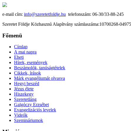
e-mail cím:
info@szeretetfoldje.hu
telefonszám: 06-30/33-88-245
Szeretet Földje Közhasznú Alapítvány számlaszáma:10700268-049
Főmenü
Címlap
A mai napra
Eheti
Hírek, események
Beszámolók, tanúságtételek
Cikkek, írások
Márk evangéliumát olvasva
Hegyi beszéd
Jézus élete
Hiszekegy
Szeretetláng
Galgóczy Erzsébet
Evangelizációs levelek
Videók
Szemináriumok