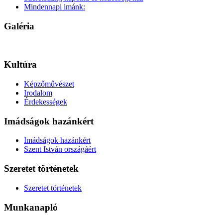
Mindennapi imánk:
Galéria
Kultúra
Képzőművészet
Irodalom
Érdekességek
Imádságok hazánkért
Imádságok hazánkért
Szent István országáért
Szeretet történetek
Szeretet történetek
Munkanapló