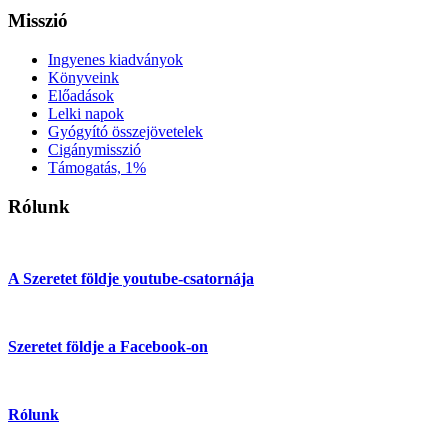
Misszió
Ingyenes kiadványok
Könyveink
Előadások
Lelki napok
Gyógyító összejövetelek
Cigánymisszió
Támogatás, 1%
Rólunk
A Szeretet földje youtube-csatornája
Szeretet földje a Facebook-on
Rólunk