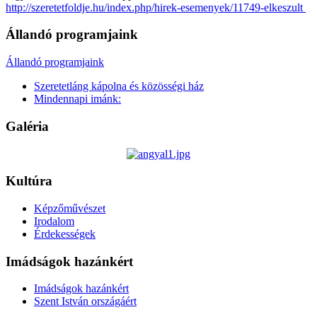
http://szeretetfoldje.hu/index.php/hirek-esemenyek/11749-elkeszult
Állandó programjaink
Állandó programjaink
Szeretetláng kápolna és közösségi ház
Mindennapi imánk:
Galéria
Kultúra
Képzőművészet
Irodalom
Érdekességek
Imádságok hazánkért
Imádságok hazánkért
Szent István országáért