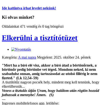
Ide kattintva írhat levelet nekünk!
Ki olvas minket?
Oldalainkat 471 vendég és 0 tag böngészi
Elkerülni a tisztítótüzet
Kategória:
A mai napra
Megjelent: 2025. október 24. péntek
"Mert ha a bíró elé visz, akkor a bíró átad a börtönőrnek, a
börtönőr pedig börtönbe vet téged. Mondom neked, ki nem
szabadulsz onnan, amíg tartozásodat az utolsó fillérig le nem
fizeted." (Lk 12,54–59)
A tisztítótűz nagyon pocsék hely, mindent meg kell tennünk, hogy
elkerülhessük...
Vezess a tisztulás útján Uram, hogy halálom után rögtön hozzád
juthassak a mennybe! Ámen. (S)
---
Ingyenes mobiltelefonos app. letöltése: