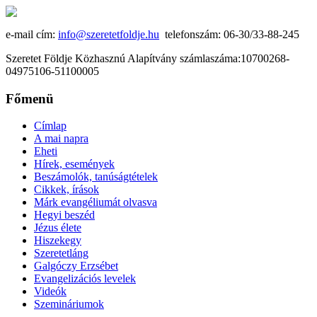
e-mail cím:
info@szeretetfoldje.hu
telefonszám: 06-30/33-88-245
Szeretet Földje Közhasznú Alapítvány számlaszáma:10700268-
04975106-51100005
Főmenü
Címlap
A mai napra
Eheti
Hírek, események
Beszámolók, tanúságtételek
Cikkek, írások
Márk evangéliumát olvasva
Hegyi beszéd
Jézus élete
Hiszekegy
Szeretetláng
Galgóczy Erzsébet
Evangelizációs levelek
Videók
Szemináriumok