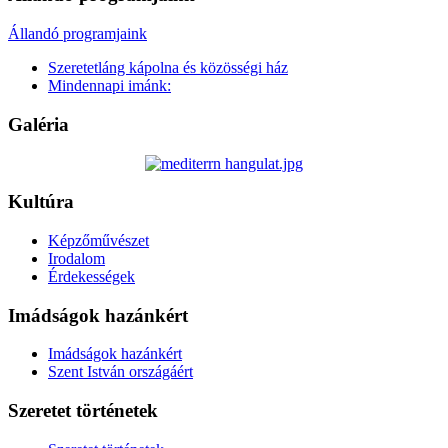
Állandó programjaink
Szeretetláng kápolna és közösségi ház
Mindennapi imánk:
Galéria
Kultúra
Képzőművészet
Irodalom
Érdekességek
Imádságok hazánkért
Imádságok hazánkért
Szent István országáért
Szeretet történetek