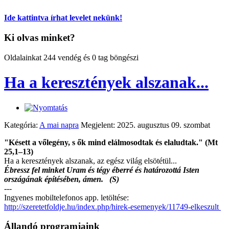
Ide kattintva írhat levelet nekünk!
Ki olvas minket?
Oldalainkat 244 vendég és 0 tag böngészi
Ha a keresztények alszanak...
Kategória:
A mai napra
Megjelent: 2025. augusztus 09. szombat
"Késett a vőlegény, s ők mind elálmosodtak és elaludtak." (Mt
25,1–13)
Ha a keresztények alszanak, az egész világ elsötétül...
Ébressz fel minket Uram és tégy éberré és határozottá Isten
országának építésében, ámen. (S)
---
Ingyenes mobiltelefonos app. letöltése:
http://szeretetfoldje.hu/index.php/hirek-esemenyek/11749-elkeszult
Állandó programjaink