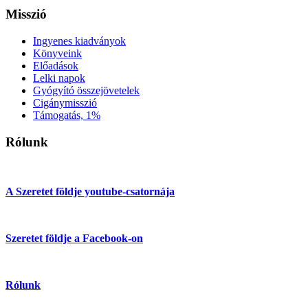
Misszió
Ingyenes kiadványok
Könyveink
Előadások
Lelki napok
Gyógyító összejövetelek
Cigánymisszió
Támogatás, 1%
Rólunk
A Szeretet földje youtube-csatornája
Szeretet földje a Facebook-on
Rólunk