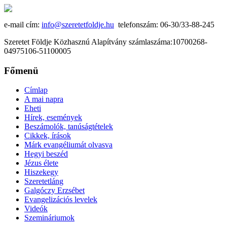
e-mail cím:
info@szeretetfoldje.hu
telefonszám: 06-30/33-88-245
Szeretet Földje Közhasznú Alapítvány számlaszáma:10700268-
04975106-51100005
Főmenü
Címlap
A mai napra
Eheti
Hírek, események
Beszámolók, tanúságtételek
Cikkek, írások
Márk evangéliumát olvasva
Hegyi beszéd
Jézus élete
Hiszekegy
Szeretetláng
Galgóczy Erzsébet
Evangelizációs levelek
Videók
Szemináriumok