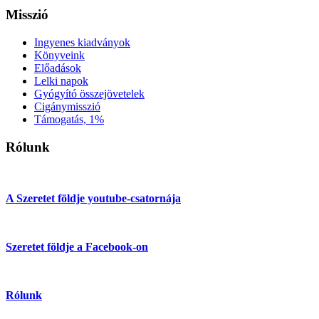
Misszió
Ingyenes kiadványok
Könyveink
Előadások
Lelki napok
Gyógyító összejövetelek
Cigánymisszió
Támogatás, 1%
Rólunk
A Szeretet földje youtube-csatornája
Szeretet földje a Facebook-on
Rólunk