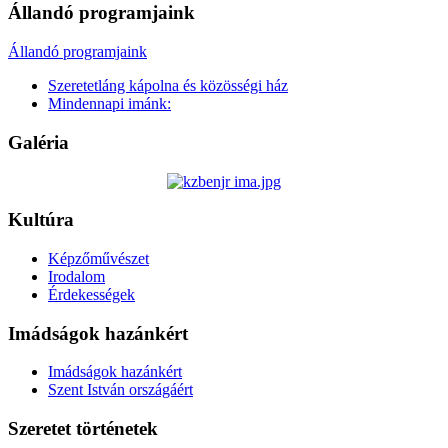
Állandó programjaink
Állandó programjaink
Szeretetláng kápolna és közösségi ház
Mindennapi imánk:
Galéria
Kultúra
Képzőművészet
Irodalom
Érdekességek
Imádságok hazánkért
Imádságok hazánkért
Szent István országáért
Szeretet történetek