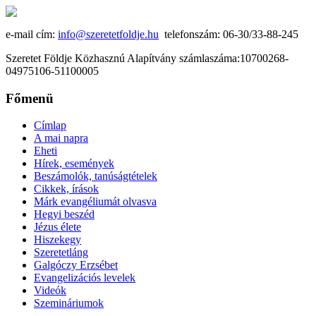
e-mail cím:
info@szeretetfoldje.hu
telefonszám: 06-30/33-88-245
Szeretet Földje Közhasznú Alapítvány számlaszáma:10700268-
04975106-51100005
Főmenü
Címlap
A mai napra
Eheti
Hírek, események
Beszámolók, tanúságtételek
Cikkek, írások
Márk evangéliumát olvasva
Hegyi beszéd
Jézus élete
Hiszekegy
Szeretetláng
Galgóczy Erzsébet
Evangelizációs levelek
Videók
Szemináriumok