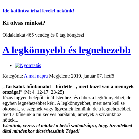
Ide kattintva írhat levelet nekünk!
Ki olvas minket?
Oldalainkat 465 vendég és 0 tag böngészi
A legkönnyebb és legnehezebb
Kategória:
A mai napra
Megjelent: 2019. január 07. hétfő
„
Tartsatok bűnbánatot – hirdette –, mert közel van a mennyek
országa
!” (Mt 4, 12-17, 23-25)
Jézus ingyen belépőt kínál Istenhez, és ehhez a legkönnyebbet, de
egyben legnehezebbet kéri. A legkönnyebbet, mert nem kell se
okosnak, se szépnek vagy ügyesnek lennünk, de a legnehezebbet,
mert a bűneink a mi kedves barátaink, amelyek a szívünkhöz
nőttek...
Istenünk, vezess el minket a belső szabadságra, hogy Szentlelked
által mindenkor dicsérhessünk Téged!