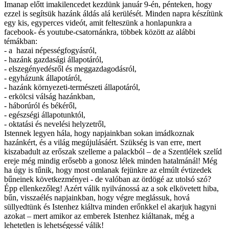
Imanap előtt imakilencedet kezdünk január 9-én, pénteken, hogy
ezzel is segítsük hazánk áldás alá kerülését. Minden napra készítünk
egy kis, egyperces videót, amit felteszünk a honlapunkra a
facebook- és youtube-csatornánkra, többek között az alábbi
témákban:
- a hazai népességfogyásról,
- hazánk gazdasági állapotáról,
- elszegényedésről és meggazdagodásról,
- egyházunk állapotáról,
- hazánk környezeti-természeti állapotáról,
- erkölcsi válság hazánkban,
- háborúról és békéről,
- egészségi állapotunktól,
- oktatási és nevelési helyzetről,
Istennek legyen hála, hogy napjainkban sokan imádkoznak
hazánkért, és a világ megújulásáért. Szükség is van erre, mert
kiszabadult az erőszak szelleme a palackból – de a Szentlélek szelíd
ereje még mindig erősebb a gonosz lélek minden hatalmánál! Még
ha úgy is tűnik, hogy most omlanak fejünkre az elmúlt évtizedek
bűneinek következményei - de valóban az ördögé az utolsó szó?
Épp ellenkezőleg! Azért válik nyilvánossá az a sok elkövetett hiba,
bűn, visszaélés napjainkban, hogy végre meglássuk, hová
süllyedtünk és Istenhez kiáltva minden erőnkkel el akarjuk hagyni
azokat – mert amikor az emberek Istenhez kiáltanak, még a
lehetetlen is lehetségessé válik!