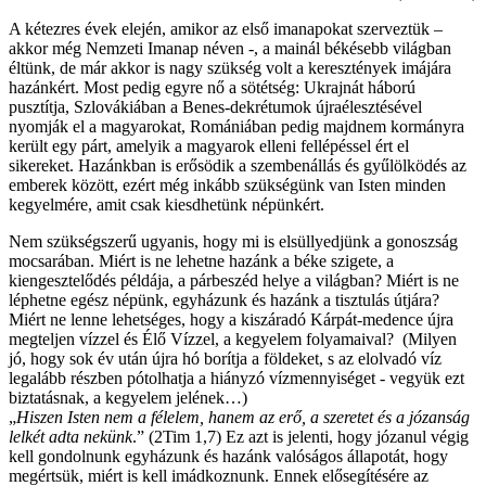
A kétezres évek elején, amikor az első imanapokat szerveztük –
akkor még Nemzeti Imanap néven -, a mainál békésebb világban
éltünk, de már akkor is nagy szükség volt a keresztények imájára
hazánkért. Most pedig egyre nő a sötétség: Ukrajnát háború
pusztítja, Szlovákiában a Benes-dekrétumok újraélesztésével
nyomják el a magyarokat, Romániában pedig majdnem kormányra
került egy párt, amelyik a magyarok elleni fellépéssel ért el
sikereket. Hazánkban is erősödik a szembenállás és gyűlölködés az
emberek között, ezért még inkább szükségünk van Isten minden
kegyelmére, amit csak kiesdhetünk népünkért.
Nem szükségszerű ugyanis, hogy mi is elsüllyedjünk a gonoszság
mocsarában. Miért is ne lehetne hazánk a béke szigete, a
kiengesztelődés példája, a párbeszéd helye a világban? Miért is ne
léphetne egész népünk, egyházunk és hazánk a tisztulás útjára?
Miért ne lenne lehetséges, hogy a kiszáradó Kárpát-medence újra
megteljen vízzel és Élő Vízzel, a kegyelem folyamaival? (Milyen
jó, hogy sok év után újra hó borítja a földeket, s az elolvadó víz
legalább részben pótolhatja a hiányzó vízmennyiséget - vegyük ezt
biztatásnak, a kegyelem jelének…)
„
Hiszen Isten nem a félelem, hanem az erő, a szeretet és a józanság
lelkét adta nekünk
.” (2Tim 1,7) Ez azt is jelenti, hogy józanul végig
kell gondolnunk egyházunk és hazánk valóságos állapotát, hogy
megértsük, miért is kell imádkoznunk. Ennek elősegítésére az