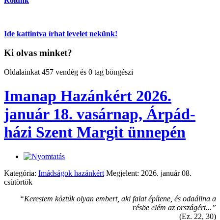
Rólunk
Ide kattintva írhat levelet nekünk!
Ki olvas minket?
Oldalainkat 457 vendég és 0 tag böngészi
Imanap Hazánkért 2026.
január 18. vasárnap, Árpád-
házi Szent Margit ünnepén
Kategória:
Imádságok hazánkért
Megjelent: 2026. január 08.
csütörtök
“Kerestem köztük olyan embert, aki falat építene, és odaállna a
résbe elém az országért...”
(Ez. 22, 30)