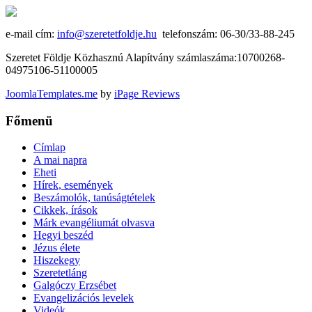
e-mail cím:
info@szeretetfoldje.hu
telefonszám: 06-30/33-88-245
Szeretet Földje Közhasznú Alapítvány számlaszáma:10700268-
04975106-51100005
JoomlaTemplates.me
by
iPage Reviews
Főmenü
Címlap
A mai napra
Eheti
Hírek, események
Beszámolók, tanúságtételek
Cikkek, írások
Márk evangéliumát olvasva
Hegyi beszéd
Jézus élete
Hiszekegy
Szeretetláng
Galgóczy Erzsébet
Evangelizációs levelek
Videók