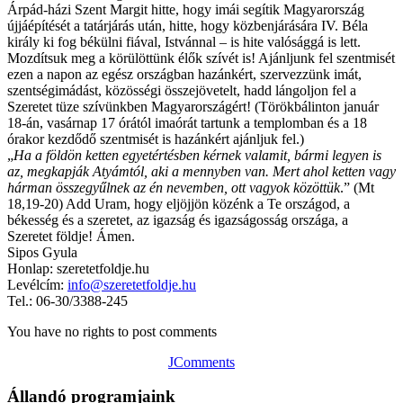
Árpád-házi Szent Margit hitte, hogy imái segítik Magyarország
újjáépítését a tatárjárás után, hitte, hogy közbenjárására IV. Béla
király ki fog békülni fiával, Istvánnal – is hite valósággá is lett.
Mozdítsuk meg a körülöttünk élők szívét is! Ajánljunk fel szentmisét
ezen a napon az egész országban hazánkért, szervezzünk imát,
szentségimádást, közösségi összejövetelt, hadd lángoljon fel a
Szeretet tüze szívünkben Magyarországért! (Törökbálinton január
18-án, vasárnap 17 órától imaórát tartunk a templomban és a 18
órakor kezdődő szentmisét is hazánkért ajánljuk fel.)
„
Ha a földön ketten egyetértésben kérnek valamit, bármi legyen is
az, megkapják Atyámtól, aki a mennyben van. Mert ahol ketten vagy
hárman összegyűlnek az én nevemben, ott vagyok közöttük
.” (Mt
18,19-20) Add Uram, hogy eljöjjön közénk a Te országod, a
békesség és a szeretet, az igazság és igazságosság országa, a
Szeretet földje! Ámen.
Sipos Gyula
Honlap: szeretetfoldje.hu
Levélcím:
info@szeretetfoldje.hu
Tel.: 06-30/3388-245
You have no rights to post comments
JComments
Állandó programjaink