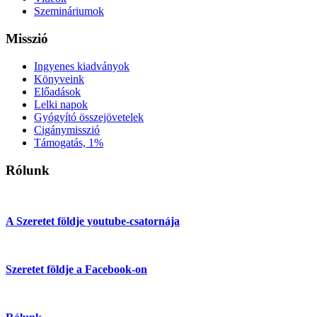
Szemináriumok
Misszió
Ingyenes kiadványok
Könyveink
Előadások
Lelki napok
Gyógyító összejövetelek
Cigánymisszió
Támogatás, 1%
Rólunk
A Szeretet földje youtube-csatornája
Szeretet földje a Facebook-on