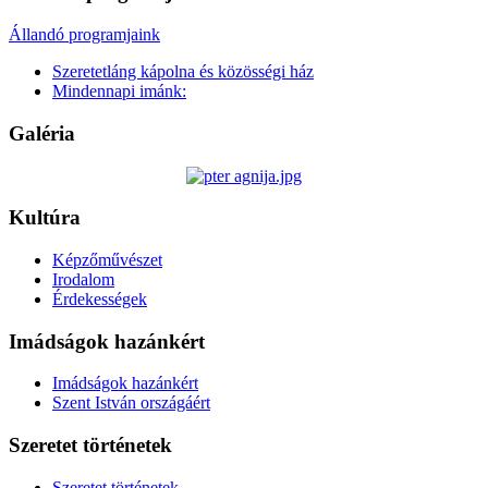
Állandó programjaink
Szeretetláng kápolna és közösségi ház
Mindennapi imánk:
Galéria
Kultúra
Képzőművészet
Irodalom
Érdekességek
Imádságok hazánkért
Imádságok hazánkért
Szent István országáért
Szeretet történetek
Szeretet történetek