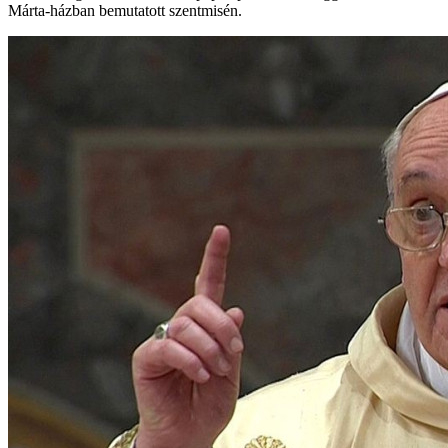
Márta-házban bemutatott szentmisén.