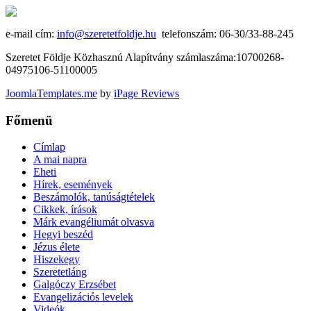
e-mail cím:
info@szeretetfoldje.hu
telefonszám: 06-30/33-88-245
Szeretet Földje Közhasznú Alapítvány számlaszáma:10700268-
04975106-51100005
JoomlaTemplates.me
by
iPage Reviews
Főmenü
Címlap
A mai napra
Eheti
Hírek, események
Beszámolók, tanúságtételek
Cikkek, írások
Márk evangéliumát olvasva
Hegyi beszéd
Jézus élete
Hiszekegy
Szeretetláng
Galgóczy Erzsébet
Evangelizációs levelek
Videók