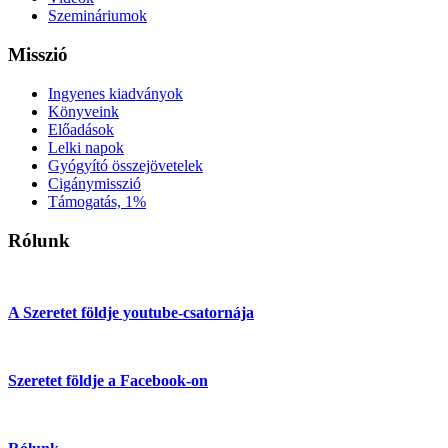
Szemináriumok
Misszió
Ingyenes kiadványok
Könyveink
Előadások
Lelki napok
Gyógyító összejövetelek
Cigánymisszió
Támogatás, 1%
Rólunk
A Szeretet földje youtube-csatornája
Szeretet földje a Facebook-on