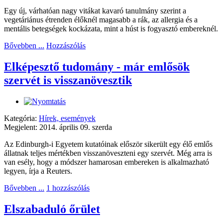
Egy új, várhatóan nagy vitákat kavaró tanulmány szerint a
vegetáriánus étrenden élőknél magasabb a rák, az allergia és a
mentális betegségek kockázata, mint a húst is fogyasztó embereknél.
Bővebben ...
Hozzászólás
Elképesztő tudomány - már emlősök
szervét is visszanövesztik
Kategória:
Hírek, események
Megjelent: 2014. április 09. szerda
Az Edinburgh-i Egyetem kutatóinak először sikerült egy élő emlős
állatnak teljes mértékben visszanöveszteni egy szervét. Még arra is
van esély, hogy a módszer hamarosan embereken is alkalmazható
legyen, írja a Reuters.
Bővebben ...
1 hozzászólás
Elszabaduló őrület