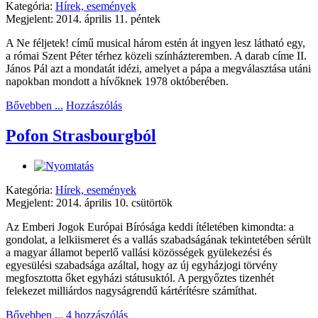
Kategória:
Hírek, események
Megjelent: 2014. április 11. péntek
A Ne féljetek! című musical három estén át ingyen lesz látható egy,
a római Szent Péter térhez közeli színházteremben. A darab címe II.
János Pál azt a mondatát idézi, amelyet a pápa a megválasztása utáni
napokban mondott a hívőknek 1978 októberében.
Bővebben ...
Hozzászólás
Pofon Strasbourgból
Kategória:
Hírek, események
Megjelent: 2014. április 10. csütörtök
Az Emberi Jogok Európai Bírósága keddi ítéletében kimondta: a
gondolat, a lelkiismeret és a vallás szabadságának tekintetében sérült
a magyar államot beperlő vallási közösségek gyülekezési és
egyesülési szabadsága azáltal, hogy az új egyházjogi törvény
megfosztotta őket egyházi státusuktól. A pergyőztes tizenhét
felekezet milliárdos nagyságrendű kártérítésre számíthat.
Bővebben ...
4 hozzászólás