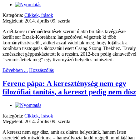
Kategória:
Cikkek, írások
Megjelent: 2014. április 09. szerda
A dél-koreai médiaértesülések szerint újabb brutális kivégzésre
került sor Észak-Koreában: lángszóróval végeztek ki több
kormánytisztviselőt, akiket azzal vádoltak meg, hogy lojálisak a
korábban tisztogatás áldozatául esett Csang Szong-Thekhez. Tavaly
zenészeket géppuskáztatott le a rezsim, 2012-ben pedig aknavetővel
"semmisítettek meg" egy tivornyázó helyettes minisztert.
Bővebben ...
Hozzászólás
Ferenc pápa: A kereszténység nem egy
filozófiai tanítás, a kereszt pedig nem dísz
Kategória:
Cikkek, írások
Megjelent: 2014. április 09. szerda
A kereszt nem egy dísz, amit az oltárra helyezünk, hanem Isten
szeretetének misztériuma – hangsúlyozta kedd reggeli homíliájában