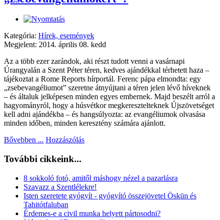
Kategória:
Hírek, események
Megjelent: 2014. április 08. kedd
Az a több ezer zarándok, aki részt tudott venni a vasárnapi
Úrangyalán a Szent Péter téren, kedves ajándékkal térhetett haza –
tájékoztat a Rome Reports hírportál. Ferenc pápa elmondta: egy
„zsebevangéliumot” szeretne átnyújtani a téren jelen lévő híveknek
– és általuk jelképesen minden egyes embernek. Majd beszélt arról a
hagyományról, hogy a húsvétkor megkeresztelteknek Újszövetséget
kell adni ajándékba – és hangsúlyozta: az evangéliumok olvasása
minden időben, minden keresztény számára ajánlott.
Bővebben ...
Hozzászólás
További cikkeink...
8 sokkoló fotó, amitől máshogy nézel a pazarlásra
Szavazz a Szentlélekre!
Isten szeretete gyógyít - gyógyító összejövetel Öskün és
Tahitótfaluban
Érdemes-e a civil munka helyett pártosodni?