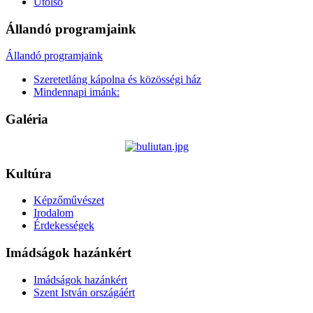
Utolsó
Állandó programjaink
Állandó programjaink
Szeretetláng kápolna és közösségi ház
Mindennapi imánk:
Galéria
Kultúra
Képzőművészet
Irodalom
Érdekességek
Imádságok hazánkért
Imádságok hazánkért
Szent István országáért