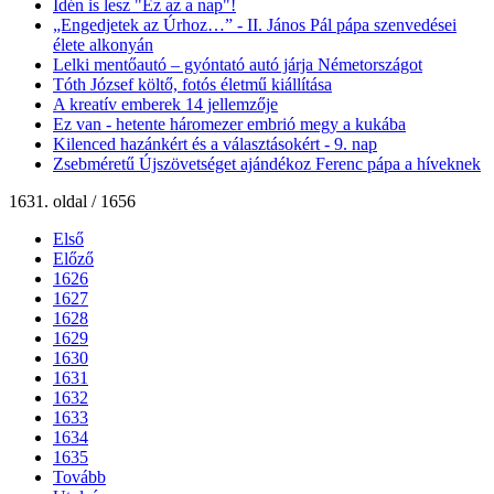
Idén is lesz "Ez az a nap"!
„Engedjetek az Úrhoz…” - II. János Pál pápa szenvedései
élete alkonyán
Lelki mentőautó – gyóntató autó járja Németországot
Tóth József költő, fotós életmű kiállítása
A kreatív emberek 14 jellemzője
Ez van - hetente háromezer embrió megy a kukába
Kilenced hazánkért és a választásokért - 9. nap
Zsebméretű Újszövetséget ajándékoz Ferenc pápa a híveknek
1631. oldal / 1656
Első
Előző
1626
1627
1628
1629
1630
1631
1632
1633
1634
1635
Tovább