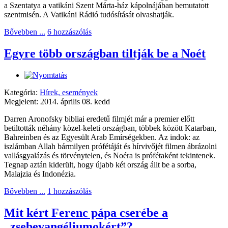
a Szentatya a vatikáni Szent Márta-ház kápolnájában bemutatott
szentmisén. A Vatikáni Rádió tudósítását olvashatják.
Bővebben ...
6 hozzászólás
Egyre több országban tiltják be a Noét
Kategória:
Hírek, események
Megjelent: 2014. április 08. kedd
Darren Aronofsky bibliai eredetű filmjét már a premier előtt
betiltották néhány közel-keleti országban, többek között Katarban,
Bahreinben és az Egyesült Arab Emírségekben. Az indok: az
iszlámban Allah bármilyen prófétáját és hírvivőjét filmen ábrázolni
vallásgyalázás és törvénytelen, és Noéra is prófétaként tekintenek.
Tegnap aztán kiderült, hogy újabb két ország állt be a sorba,
Malajzia és Indonézia.
Bővebben ...
1 hozzászólás
Mit kért Ferenc pápa cserébe a
„zsebevangéliumokért”?