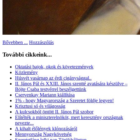
Bővebben ...
Hozzászólás
További cikkeink...
Oktatási bajok, okok és követezmények
Közlemény
Húsvét vasárnap az érdi cigánysággal..
II. János Pál és XXIII. János szentté avatására készülve –
Böjte Csaba testvérrel beszélgettünk
Cservenkay Mariann kiállítása
1% - hogy Magyarország a Szeretet földje legyen!
Krisztusi só és világosság
A kulcsokból öntött II. János Pál szobor
Elítélték a miniszterelnököt, mert keresztény országnak
nevezte...
A kihalt élőlények klónozásáról
Mennyország Nagykövetség
Szeretetláng lelki nap Törökbálinton