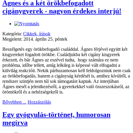
Ágnes és a két örökbefogadott
cigánygyerek - nagyon érdekes interjú!
Kategória:
Cikkek, írások
Megjelent: 2014. április 25. péntek
Beszélgetés egy örökbefogadó családdal. Ágnes férjével együtt két
kisgyereket fogadott örökbe. Családjukba két cigány kisgyerek
érkezett, és bár Ágnes az eszével tudta, hogy számára ez nem
probléma, időbe tellett, amíg lelkileg is képessé vált elfogadni a
külvilág reakcióit. Nekik párhuzamosan kell feldolgozniuk nem csak
az örökbefogadás, hanem a cigányság kérdését is, amihez kívülről, a
rendszer szintjén nem túl sok támogatást kaptak. Az interjúban
Ágnes mesél a jelentkezésről, a gyerekekkel való összeszokásról, az
örömökről és a nehézségekről is.
Bővebben ...
Hozzászólás
Egy gyógyulás-történet, humorosan
megírva