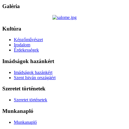
Galéria
Kultúra
Képzőművészet
Irodalom
Érdekességek
Imádságok hazánkért
Imádságok hazánkért
Szent István országáért
Szeretet történetek
Szeretet történetek
Munkanapló
Munkanapló