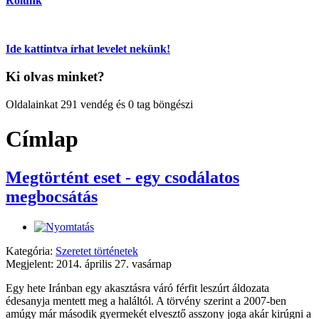
Rólunk
Ide kattintva írhat levelet nekünk!
Ki olvas minket?
Oldalainkat 291 vendég és 0 tag böngészi
Címlap
Megtörtént eset - egy csodálatos
megbocsátás
Kategória:
Szeretet történetek
Megjelent: 2014. április 27. vasárnap
Egy hete Iránban egy akasztásra váró férfit leszúrt áldozata
édesanyja mentett meg a haláltól. A törvény szerint a 2007-ben
amúgy már második gyermekét elvesztő asszony joga akár kirúgni a