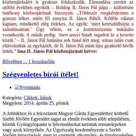
közbenjárásáért is gyakran fohászkodik. Elmondása szerint az
utóbbi években egyikük – Boldog II. János Pál pápa – különösen
hatékony közbenjárónak bizonyult. „Többször megkérdeztem a
gonosz lelket, miért fél annyira II. János Páltól. Kétféle választ
kaptam, mindkettő elég érdekes. Az egyik: ’mert keresztülhúzta a
számításaimat.’ Úgy vélem, ez a kommunizmus bukására
vonatkozik. A másik pedig: ’mert annyi fiatalt ragadott ki a kezeim
közül.’ – II. János Pál hatására sok fiatal tért meg; sokan talán csak
eltávolodtak az egyháztól, de II. János Pál miatt újra gyakorló hívők
lettek.”
Ima II. János Pál közbenjárását kérve:
Bővebben ...
1 hozzászólás
Szégyenletes bírói ítélet!
Kategória:
Cikkek, írások
Megjelent: 2014. április 25. péntek
A Jobbikhoz és a feloszlatott Magyar Gárda Egyesülethez köthető
Szebb Jövőért Egyesület tagjai az elmúlt években több településen,
köztük Gyöngyöspatán is felvonulásokat tartottak romatelepeken
vagy azok környékén. Az Ügyészség kezdeményezte a Szebb
Jövőért feloszlatását, mert az szerintük alkotmány- és törvénysértően