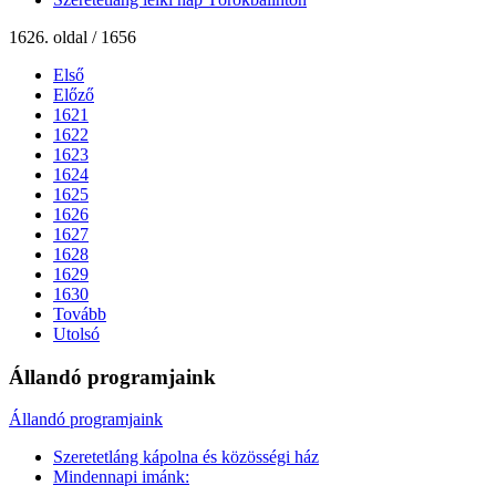
1626. oldal / 1656
Első
Előző
1621
1622
1623
1624
1625
1626
1627
1628
1629
1630
Tovább
Utolsó
Állandó programjaink
Állandó programjaink
Szeretetláng kápolna és közösségi ház
Mindennapi imánk: