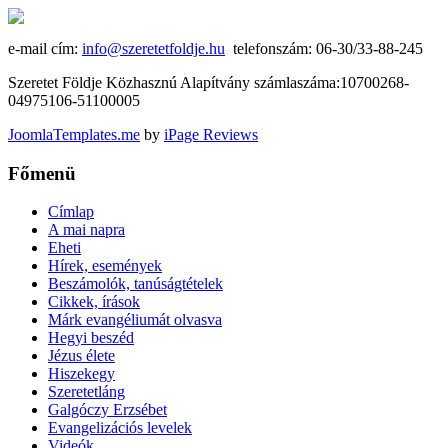
e-mail cím:
info@szeretetfoldje.hu
telefonszám: 06-30/33-88-245
Szeretet Földje Közhasznú Alapítvány számlaszáma:10700268-
04975106-51100005
JoomlaTemplates.me
by
iPage Reviews
Főmenü
Címlap
A mai napra
Eheti
Hírek, események
Beszámolók, tanúságtételek
Cikkek, írások
Márk evangéliumát olvasva
Hegyi beszéd
Jézus élete
Hiszekegy
Szeretetláng
Galgóczy Erzsébet
Evangelizációs levelek
Videók