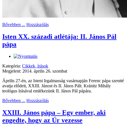
Bővebben ...
Hozzászólás
Isten XX. századi atlétája: II. János Pál
pápa
Kategória:
Cikkek, írások
Megjelent: 2014. április 26. szombat
Április 27-én, az Isteni Irgalmasság vasárnapján Ferenc pápa szentté
avatja elődeit, XXIII. Jánost és II. János Pált. Kránitz Mihály
teológus írásával emlékezünk II. János Pál pápára.
Bővebben ...
Hozzászólás
XXIII. János pápa – Egy ember, aki
engedte, hogy az Úr vezesse