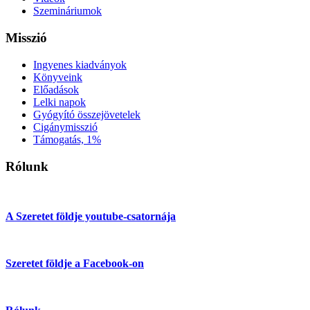
Szemináriumok
Misszió
Ingyenes kiadványok
Könyveink
Előadások
Lelki napok
Gyógyító összejövetelek
Cigánymisszió
Támogatás, 1%
Rólunk
A Szeretet földje youtube-csatornája
Szeretet földje a Facebook-on