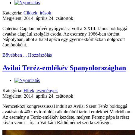
Kategória:
Cikkek, írások
Megjelent: 2014. április 24. csütörtök
Caterina Capitani nővér gyógyulása volt a XXIII. János boldoggá
avatása alapjául szolgáló csoda. Az esemény 1966-ban történt
Nápolyban, ahol a fiatal apáca egy gyermekkórházban dolgozott
ápolónőként.
Bővebben ...
Hozzászólás
Avilai Teréz-emlékév Spanyolországban
Kategória:
Hírek, események
Megjelent: 2014. április 24. csütörtök
Nemzetközi kongresszussal indult az Avilai Szent Teréz boldoggá
avatásának 400. évfordulója alkalmából tartott emlékhét Madridban.
Az esemény a Teréz-emlékév kezdete, melyen Ferenc pápa is részt
kíván venni – írja a Vatikáni Rádió német szerkesztősége.