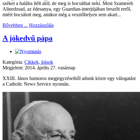
széket a halálra ítélt alól, de meg is bocsáthat neki. Most Szamereh
Alinedzsad, az édesanya, egy Guardian-interjújában beszélt erről,
miért bocsátott meg, amikor még a vesztőhelyen sem akart...
Bővebben ...
Hozzászólás
A jókedvű pápa
Kategória:
Cikkek, írások
Megjelent: 2014. április 27. vasárnap
XXIII. János humoros megjegyzéseiből adunk közre egy válogatást
a Catholic News Service nyomán.