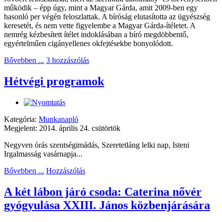
működik – épp úgy, mint a Magyar Gárda, amit 2009-ben egy
hasonló per végén feloszlattak. A bíróság elutasította az ügyészség
keresetét, és nem vette figyelembe a Magyar Gárda-ítéletet. A
nemrég kézbesített ítélet indoklásában a bíró megdöbbentő,
egyértelműen cigányellenes okfejtésekbe bonyolódott.
Bővebben ...
3 hozzászólás
Hétvégi programok
Kategória:
Munkanapló
Megjelent: 2014. április 24. csütörtök
Negyven órás szentségimádás, Szeretetláng lelki nap, Isteni
Irgalmasság vasárnapja...
Bővebben ...
Hozzászólás
A két lábon járó csoda: Caterina nővér
gyógyulása XXIII. János közbenjárására