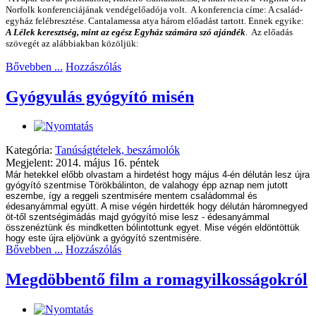
Norfolk konferenciájának vendégelőadója volt.
A konferencia címe: A család-
egyház felébresztése. Cantalamessa atya három előadást tartott. Ennek egyike:
A Lélek keresztség, mint az egész Egyház számára szó ajándék
.
Az előadás
szövegét az alábbiakban közöljük:
Bővebben ...
Hozzászólás
Gyógyulás gyógyító misén
Kategória:
Tanúságtételek, beszámolók
Megjelent: 2014. május 16. péntek
Már hetekkel előbb olvastam a hirdetést hogy május 4-én délután lesz újra
gyógyító szentmise Törökbálinton, de valahogy épp aznap nem jutott
eszembe, így a reggeli szentmisére mentem családommal és
édesanyámmal együtt. A mise végén hirdették hogy délután háromnegyed
öt-től szentségimádás majd gyógyító mise lesz - édesanyámmal
összenéztünk és mindketten bólintottunk egyet. Mise végén eldöntöttük
hogy este újra eljövünk a gyógyító szentmisére.
Bővebben ...
Hozzászólás
Megdöbbentő film a romagyilkosságokról