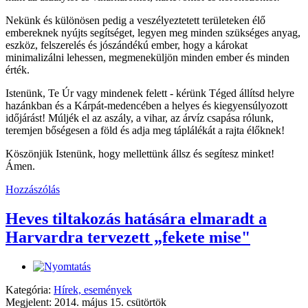
Nekünk és különösen pedig a veszélyeztetett területeken élő
embereknek nyújts segítséget, legyen meg minden szükséges anyag,
eszköz, felszerelés és jószándékú ember, hogy a károkat
minimalizálni lehessen, megmeneküljön minden ember és minden
érték.
Istenünk, Te Úr vagy mindenek felett - kérünk Téged állítsd helyre
hazánkban és a Kárpát-medencében a helyes és kiegyensúlyozott
időjárást! Múljék el az aszály, a vihar, az árvíz csapása rólunk,
teremjen bőségesen a föld és adja meg táplálékát a rajta élőknek!
Köszönjük Istenünk, hogy mellettünk állsz és segítesz minket!
Ámen.
Hozzászólás
Heves tiltakozás hatására elmaradt a
Harvardra tervezett „fekete mise"
Kategória:
Hírek, események
Megjelent: 2014. május 15. csütörtök