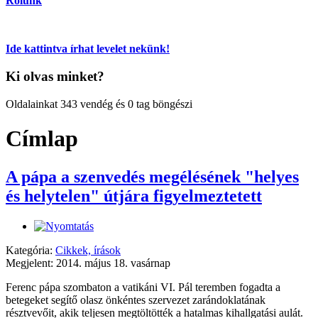
Rólunk
Ide kattintva írhat levelet nekünk!
Ki olvas minket?
Oldalainkat 343 vendég és 0 tag böngészi
Címlap
A pápa a szenvedés megélésének "helyes
és helytelen" útjára figyelmeztetett
Kategória:
Cikkek, írások
Megjelent: 2014. május 18. vasárnap
Ferenc pápa szombaton a vatikáni VI. Pál teremben fogadta a
betegeket segítő olasz önkéntes szervezet zarándoklatának
résztvevőit, akik teljesen megtöltötték a hatalmas kihallgatási aulát.