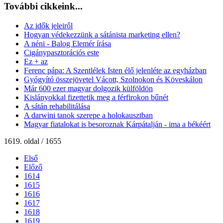
További cikkeink...
Az idők jeleiről
Hogyan védekezzünk a sátánista marketing ellen?
A néni - Balog Elemér írása
Cigánypasztorációs este
Ez + az
Ferenc pápa: A Szentlélek Isten élő jelenléte az egyházban
Gyógyító összejövetel Vácott, Szolnokon és Köveskálon
Már 600 ezer magyar dolgozik külföldön
Kislányokkal fizettetik meg a férfirokon bűnét
A sátán rehabilitálása
A darwini tanok szerepe a holokausztban
Magyar fiatalokat is besoroznak Kárpátalján - ima a békéért
1619. oldal / 1655
Első
Előző
1614
1615
1616
1617
1618
1619