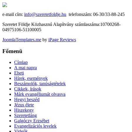
e-mail cím:
info@szeretetfoldje.hu
telefonszám: 06-30/33-88-245
Szeretet Földje Közhasznú Alapítvány számlaszáma:10700268-
04975106-51100005
JoomlaTemplates.me
by
iPage Reviews
Főmenü
Címlap
A mai napra
Eheti
Hírek, események
Beszámolók, tanúságtételek
Cikkek, írások
Márk evangéliumát olvasva
Hegyi beszéd
Jézus élete
Hiszekegy
Szeretetláng
Galgóczy Erzsébet
Evangelizációs levelek
Videók