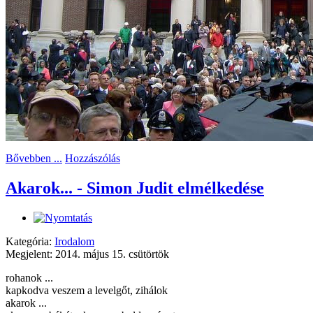
Bővebben ...
Hozzászólás
Akarok... - Simon Judit elmélkedése
Kategória:
Irodalom
Megjelent: 2014. május 15. csütörtök
rohanok ...
kapkodva veszem a levelgőt, zihálok
akarok ...