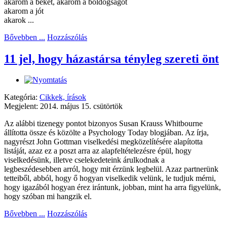
akarom a békét, akarom a boldogságot
akarom a jót
akarok ...
Bővebben ...
Hozzászólás
11 jel, hogy házastársa tényleg szereti önt
Kategória:
Cikkek, írások
Megjelent: 2014. május 15. csütörtök
Az alábbi tizenegy pontot bizonyos Susan Krauss Whitbourne
állította össze és közölte a Psychology Today blogjában. Az írja,
nagyrészt John Gottman viselkedési megközelítésére alapította
listáját, azaz ez a poszt arra az alapfeltételezésre épül, hogy
viselkedésünk, illetve cselekedeteink árulkodnak a
legbeszédesebben arról, hogy mit érzünk legbelül. Azaz partnerünk
tetteiből, abból, hogy ő hogyan viselkedik velünk, le tudjuk mérni,
hogy igazából hogyan érez irántunk, jobban, mint ha arra figyelünk,
hogy szóban mi hangzik el.
Bővebben ...
Hozzászólás