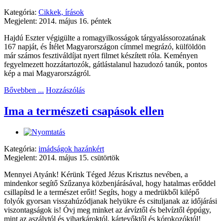
Kategória:
Cikkek, írások
Megjelent: 2014. május 16. péntek
Hajdú Eszter végigülte a romagyilkosságok tárgyalássorozatának
167 napját, és Ítélet Magyarországon címmel megrázó, külföldön
már számos fesztiváldíjat nyert filmet készített róla. Keményen
fegyelmezett hozzátartozók, gátlástalanul hazudozó tanúk, pontos
kép a mai Magyarországról.
Bővebben ...
Hozzászólás
Ima a természeti csapások ellen
Kategória:
imádságok hazánkért
Megjelent: 2014. május 15. csütörtök
Mennyei Atyánk! Kérünk Téged Jézus Krisztus nevében, a
mindenkor segítő Szűzanya közbenjárásával, hogy hatalmas erőddel
csillapítsd le a természet erőit! Segíts, hogy a medrükből kilépő
folyók gyorsan visszahúzódjanak helyükre és csituljanak az időjárási
viszontagságok is! Óvj meg minket az árvíztől és belvíztől éppúgy,
mint az aszálytól és viharkároktól, kártevőktől és kórokozóktól!