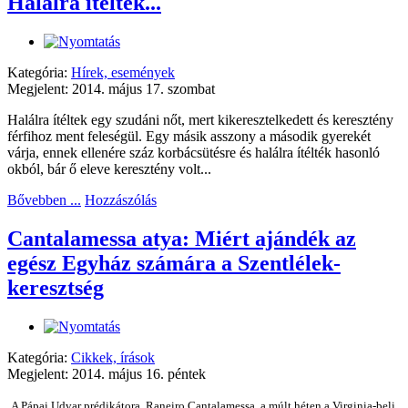
Halálra ítélték...
Kategória:
Hírek, események
Megjelent: 2014. május 17. szombat
Halálra ítéltek egy szudáni nőt, mert kikeresztelkedett és keresztény
férfihoz ment feleségül. Egy másik asszony a második gyerekét
várja, ennek ellenére száz korbácsütésre és halálra ítélték hasonló
okból, bár ő eleve keresztény volt...
Bővebben ...
Hozzászólás
Cantalamessa atya: Miért ajándék az
egész Egyház számára a Szentlélek-
keresztség
Kategória:
Cikkek, írások
Megjelent: 2014. május 16. péntek
A Pápai Udvar prédikátora, Raneiro Cantalamessa, a múlt héten a Virginia-beli