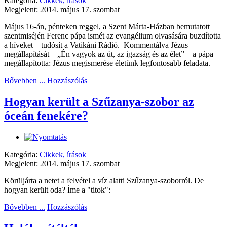
Kategória:
Cikkek, írások
Megjelent: 2014. május 17. szombat
Május 16-án, pénteken reggel, a Szent Márta-Házban bemutatott
szentmiséjén Ferenc pápa ismét az evangélium olvasására buzdította
a híveket – tudósít a Vatikáni Rádió. Kommentálva Jézus
megállapítását – „Én vagyok az út, az igazság és az élet” – a pápa
megállapította: Jézus megismerése életünk legfontosabb feladata.
Bővebben ...
Hozzászólás
Hogyan került a Szűzanya-szobor az
óceán fenekére?
Kategória:
Cikkek, írások
Megjelent: 2014. május 17. szombat
Körüljárta a netet a felvétel a víz alatti Szűzanya-szoborról. De
hogyan került oda? Íme a "titok":
Bővebben ...
Hozzászólás