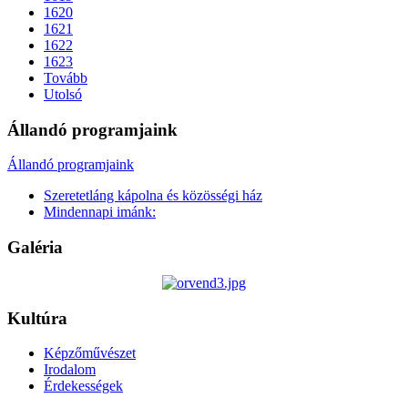
1620
1621
1622
1623
Tovább
Utolsó
Állandó programjaink
Állandó programjaink
Szeretetláng kápolna és közösségi ház
Mindennapi imánk:
Galéria
Kultúra
Képzőművészet
Irodalom
Érdekességek