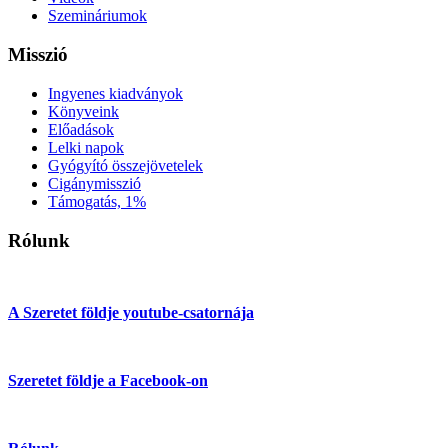
Szemináriumok
Misszió
Ingyenes kiadványok
Könyveink
Előadások
Lelki napok
Gyógyító összejövetelek
Cigánymisszió
Támogatás, 1%
Rólunk
A Szeretet földje youtube-csatornája
Szeretet földje a Facebook-on