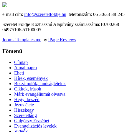
e-mail cím:
info@szeretetfoldje.hu
telefonszám: 06-30/33-88-245
Szeretet Földje Közhasznú Alapítvány számlaszáma:10700268-
04975106-51100005
JoomlaTemplates.me
by
iPage Reviews
Főmenü
Címlap
A mai napra
Eheti
Hírek, események
Beszámolók, tanúságtételek
Cikkek, írások
Márk evangéliumát olvasva
Hegyi beszéd
Jézus élete
Hiszekegy
Szeretetláng
Galgóczy Erzsébet
Evangelizációs levelek
Videók