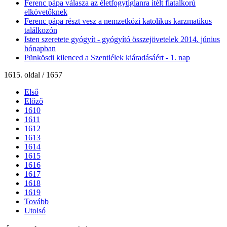
Ferenc pápa válasza az életfogytiglanra ítélt fiatalkorú
elkövetőknek
Ferenc pápa részt vesz a nemzetközi katolikus karzmatikus
találkozón
Isten szeretete gyógyít - gyógyító összejövetelek 2014. június
hónapban
Pünkösdi kilenced a Szentlélek kiáradásáért - 1. nap
1615. oldal / 1657
Első
Előző
1610
1611
1612
1613
1614
1615
1616
1617
1618
1619
Tovább
Utolsó