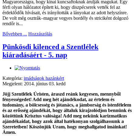
Magyarországra, hogy kínai kuncsaftoknak árulják magukat. Egy
férfi olyan hálózatot épített ki, hogy diszpécserek vették fel az
érdeklődők hívásait, és irányították a lányokat az adott helyszínre.
De volt még osztrák–magyar vegyes bordély és striciként dolgozó
rendőr is...
Bővebben ...
Hozzászólás
Pünkösdi kilenced a Szentlélek
kiáradásáért - 5. nap
Kategória:
imádságok hazánkért
Megjelent: 2014. június 03. kedd
Jöjj Szentlélek Úristen, áraszd reánk kegyesen, mennyből
fényességedet! Add meg hét ajándékodat, az értelem és
tudomány, a bölcsesség és jótanács, a jámborság és istenfélelem
és az erősség ajándékát, hogy általuk kirajzolódjon bennünk és
közöttünk Krisztus valósága! Add meg nekünk karizmatikus
ajándékaidat, hogy azok által hatékonyan szolgálhassunk a
Szeretetben! Köszönjük Uram, hogy meghallgatod imáinkat!
Ámen.