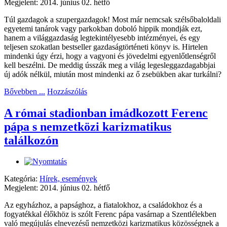
Megjelent: 2014. június 02. hétfő
Túl gazdagok a szupergazdagok! Most már nemcsak szélsőbaloldali
egyetemi tanárok vagy parkokban doboló hippik mondják ezt,
hanem a világgazdaság legtekintélyesebb intézményei, és egy
teljesen szokatlan bestseller gazdaságtörténeti könyv is. Hirtelen
mindenki úgy érzi, hogy a vagyoni és jövedelmi egyenlőtlenségről
kell beszélni. De meddig ússzák meg a világ legesleggazdagabbjai
új adók nélkül, miután most mindenki az ő zsebükben akar turkálni?
Bővebben ...
Hozzászólás
A római stadionban imádkozott Ferenc
pápa s nemzetközi karizmatikus
találkozón
Kategória:
Hírek, események
Megjelent: 2014. június 02. hétfő
Az egyházhoz, a papsághoz, a fiatalokhoz, a családokhoz és a
fogyatékkal élőkhöz is szólt Ferenc pápa vasárnap a Szentlélekben
való megújulás elnevezésű nemzetközi karizmatikus közösségnek a