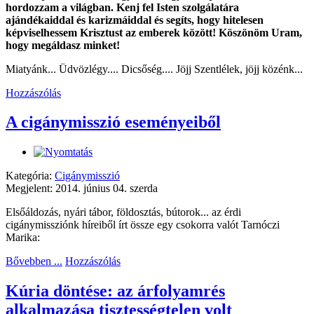
hordozzam a világban. Kenj fel Isten szolgálatára
ajándékaiddal és karizmáiddal és segíts, hogy hitelesen
képviselhessem Krisztust az emberek között! Köszönöm Uram,
hogy megáldasz minket!
Miatyánk... Üdvözlégy.... Dicsőség.... Jöjj Szentlélek, jöjj közénk...
Hozzászólás
A cigánymisszió eseményeiből
Kategória:
Cigánymisszió
Megjelent: 2014. június 04. szerda
Elsőáldozás, nyári tábor, földosztás, bútorok... az érdi
cigánymissziónk híreiből írt össze egy csokorra valót Tarnóczi
Marika:
Bővebben ...
Hozzászólás
Kúria döntése: az árfolyamrés
alkalmazása tisztességtelen volt