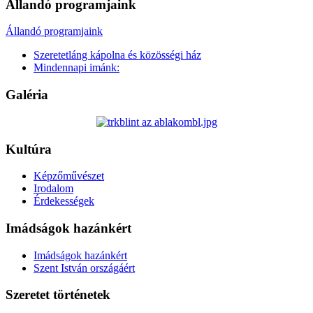
Állandó programjaink
Állandó programjaink
Szeretetláng kápolna és közösségi ház
Mindennapi imánk:
Galéria
Kultúra
Képzőművészet
Irodalom
Érdekességek
Imádságok hazánkért
Imádságok hazánkért
Szent István országáért
Szeretet történetek