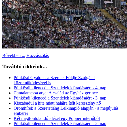
Bővebben ...
Hozzászólás
További cikkeink...
Pünkösd Gyálon - a Szeretet Földje Szolgálat
közreműködésével is
Pünkösdi kilenced a Szentlélek kiáradásáért - 4. nap
Cantalamessa atya: A család az Egyház gerince
Pünkösdi kilenced a Szentlélek kiáradásáért - 3. nap
Kiszabadul a hite miatt halálra ítélt keresztény nő
Örömhírek a Szeretetláng Lelkinapló alapján - a megújulás
emberei
Két megfontolandó idézet egy Popper-interjúból
Pünkösdi kilenced a Szentlélek kiáradásáért - 2. nap