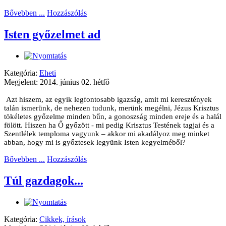
Bővebben ...
Hozzászólás
Isten győzelmet ad
Kategória:
Eheti
Megjelent: 2014. június 02. hétfő
Azt hiszem, az egyik legfontosabb igazság, amit mi keresztények
talán ismerünk, de nehezen tudunk, merünk megélni, Jézus Krisztus
tökéletes győzelme minden bűn, a gonoszság minden ereje és a halál
fölött. Hiszen ha Ő győzött - mi pedig Krisztus Testének tagjai és a
Szentlélek temploma vagyunk – akkor mi akadályoz meg minket
abban, hogy mi is győztesek legyünk Isten kegyelméből?
Bővebben ...
Hozzászólás
Túl gazdagok...
Kategória:
Cikkek, írások