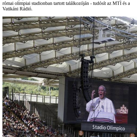
római olimpiai stadionban tartott találkozóján - tudósít az MTI és a
Vatikáni Rádió.