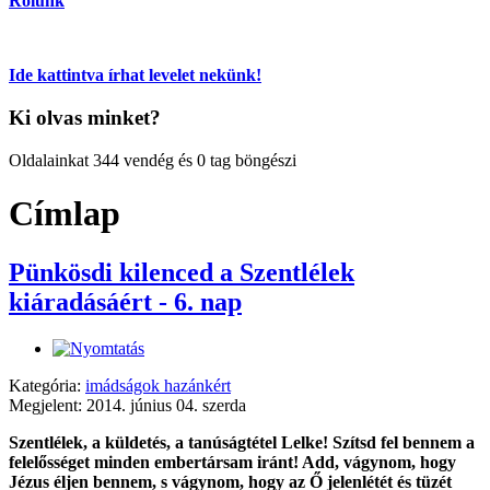
Rólunk
Ide kattintva írhat levelet nekünk!
Ki olvas minket?
Oldalainkat 344 vendég és 0 tag böngészi
Címlap
Pünkösdi kilenced a Szentlélek
kiáradásáért - 6. nap
Kategória:
imádságok hazánkért
Megjelent: 2014. június 04. szerda
Szentlélek, a küldetés, a tanúságtétel Lelke! Szítsd fel bennem a
felelősséget minden embertársam iránt! Add, vágynom, hogy
Jézus éljen bennem, s vágynom, hogy az Ő jelenlétét és tüzét