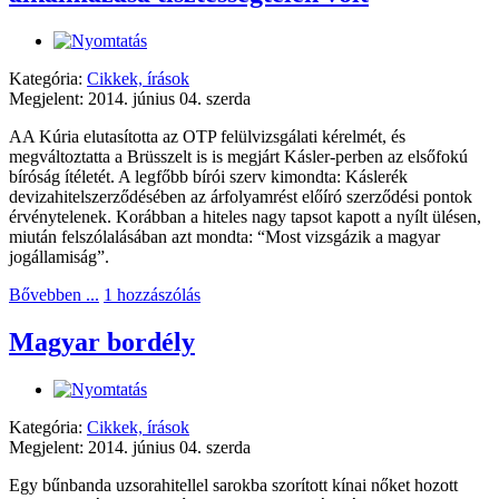
Kategória:
Cikkek, írások
Megjelent: 2014. június 04. szerda
AA Kúria elutasította az OTP felülvizsgálati kérelmét, és
megváltoztatta a Brüsszelt is is megjárt Kásler-perben az elsőfokú
bíróság ítéletét. A legfőbb bírói szerv kimondta: Káslerék
devizahitelszerződésében az árfolyamrést előíró szerződési pontok
érvénytelenek. Korábban a hiteles nagy tapsot kapott a nyílt ülésen,
miután felszólalásában azt mondta: “Most vizsgázik a magyar
jogállamiság”.
Bővebben ...
1 hozzászólás
Magyar bordély
Kategória:
Cikkek, írások
Megjelent: 2014. június 04. szerda
Egy bűnbanda uzsorahitellel sarokba szorított kínai nőket hozott