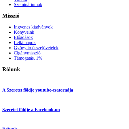
Szemináriumok
Misszió
Ingyenes kiadványok
Könyveink
Előadások
Lelki napok
Gyógyító összejövetelek
Cigánymisszió
Támogatás, 1%
Rólunk
A Szeretet földje youtube-csatornája
Szeretet földje a Facebook-on