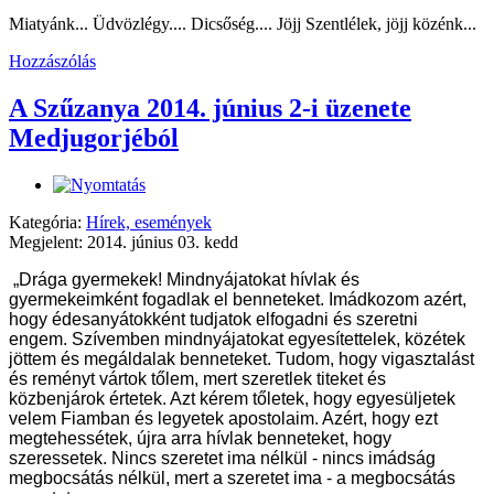
Miatyánk... Üdvözlégy.... Dicsőség.... Jöjj Szentlélek, jöjj közénk...
Hozzászólás
A Szűzanya 2014. június 2-i üzenete
Medjugorjéból
Kategória:
Hírek, események
Megjelent: 2014. június 03. kedd
„Drága gyermekek! Mindnyájatokat hívlak és
gyermekeimként fogadlak el benneteket.
Imádkozom
azért,
hogy édesanyátokként tudjatok elfogadni és szeretni
engem.
Szívemben mindnyájatokat egyesítettelek, közétek
jöttem és megáldalak benneteket. Tudom, hogy vigasztalást
és reményt vártok tőlem, mert szeretlek titeket és
közbenjárok értetek. Azt kérem tőletek, hogy egyesüljetek
velem Fiamban és legyetek apostolaim. Azért, hogy ezt
megtehessétek, újra arra hívlak benneteket, hogy
szeressetek. Nincs szeretet ima nélkül - nincs imádság
megbocsátás nélkül, mert a szeretet ima - a megbocsátás