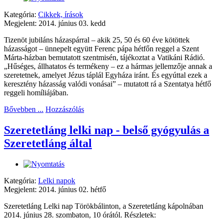
Kategória:
Cikkek, írások
Megjelent: 2014. június 03. kedd
Tizenöt jubiláns házaspárral – akik 25, 50 és 60 éve kötöttek
házasságot – ünnepelt együtt Ferenc pápa hétfőn reggel a Szent
Márta-házban bemutatott szentmisén, tájékoztat a Vatikáni Rádió.
„Hűséges, állhatatos és termékeny – ez a hármas jellemzője annak a
szeretetnek, amelyet Jézus táplál Egyháza iránt. És egyúttal ezek a
keresztény házasság valódi vonásai” – mutatott rá a Szentatya hétfő
reggeli homíliájában.
Bővebben ...
Hozzászólás
Szeretetláng lelki nap - belső gyógyulás a
Szeretetláng által
Kategória:
Lelki napok
Megjelent: 2014. június 02. hétfő
Szeretetláng Lelki nap Törökbálinton, a Szeretetláng kápolnában
2014. június 28. szombaton, 10 órától. Részletek: