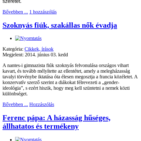
szeretet.
Bővebben ...
1 hozzászólás
Szoknyás fiúk, szakállas nők évadja
Kategória:
Cikkek, írások
Megjelent: 2014. június 03. kedd
A nantes-i gimnazista fiúk szoknyás felvonulása országos vihart
kavart, és tovább mélyítette az ellentétet, amely a melegházasság
tavalyi törvénybe iktatása óta élesen megosztja a francia közéletet. A
konzervatív szerző szerint a diákokat félrevezeti a „gender-
ideológia”, s ezért hiszik, hogy meg kell szüntetni a nemek közti
különbséget.
Bővebben ...
Hozzászólás
Ferenc pápa: A házasság hűséges,
állhatatos és termékeny