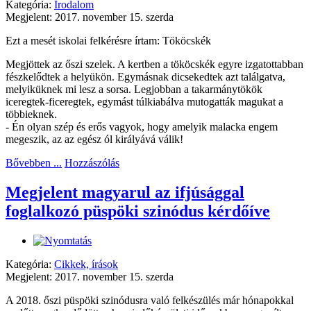
Kategória:
Irodalom
Megjelent: 2017. november 15. szerda
Ezt a mesét iskolai felkérésre írtam: Tököcskék
Megjöttek az őszi szelek. A kertben a tököcskék egyre izgatottabban
fészkelődtek a helyükön. Egymásnak dicsekedtek azt találgatva,
melyiküknek mi lesz a sorsa. Legjobban a takarmánytökök
iceregtek-ficeregtek, egymást túlkiabálva mutogatták magukat a
többieknek.
- Én olyan szép és erős vagyok, hogy amelyik malacka engem
megeszik, az az egész ól királyává válik!
Bővebben ...
Hozzászólás
Megjelent magyarul az ifjúsággal
foglalkozó püspöki szinódus kérdőíve
Kategória:
Cikkek, írások
Megjelent: 2017. november 15. szerda
A 2018. őszi püspöki szinódusra való felkészülés már hónapokkal