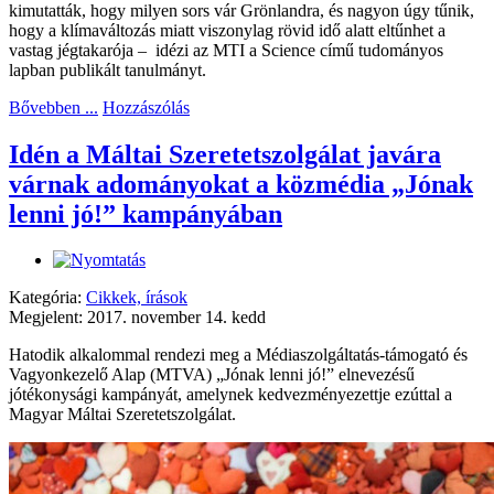
kimutatták, hogy milyen sors vár Grönlandra, és nagyon úgy tűnik,
hogy a klímaváltozás miatt viszonylag rövid idő alatt eltűnhet a
vastag jégtakarója – idézi az MTI a Science című tudományos
lapban publikált tanulmányt.
Bővebben ...
Hozzászólás
Idén a Máltai Szeretetszolgálat javára
várnak adományokat a közmédia „Jónak
lenni jó!” kampányában
Kategória:
Cikkek, írások
Megjelent: 2017. november 14. kedd
Hatodik alkalommal rendezi meg a Médiaszolgáltatás-támogató és
Vagyonkezelő Alap (MTVA) „Jónak lenni jó!” elnevezésű
jótékonysági kampányát, amelynek kedvezményezettje ezúttal a
Magyar Máltai Szeretetszolgálat.