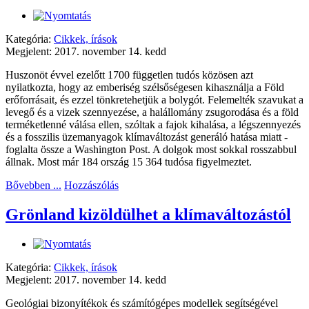
Kategória:
Cikkek, írások
Megjelent: 2017. november 14. kedd
Huszonöt évvel ezelőtt 1700 független tudós közösen azt
nyilatkozta, hogy az emberiség szélsőségesen kihasználja a Föld
erőforrásait, és ezzel tönkretehetjük a bolygót. Felemelték szavukat a
levegő és a vizek szennyezése, a halállomány zsugorodása és a föld
terméketlenné válása ellen, szóltak a fajok kihalása, a légszennyezés
és a fosszilis üzemanyagok klímaváltozást generáló hatása miatt -
foglalta össze a Washington Post. A dolgok most sokkal rosszabbul
állnak. Most már 184 ország 15 364 tudósa figyelmeztet.
Bővebben ...
Hozzászólás
Grönland kizöldülhet a klímaváltozástól
Kategória:
Cikkek, írások
Megjelent: 2017. november 14. kedd
Geológiai bizonyítékok és számítógépes modellek segítségével