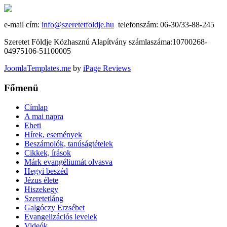
e-mail cím:
info@szeretetfoldje.hu
telefonszám: 06-30/33-88-245
Szeretet Földje Közhasznú Alapítvány számlaszáma:10700268-
04975106-51100005
JoomlaTemplates.me
by
iPage Reviews
Főmenü
Címlap
A mai napra
Eheti
Hírek, események
Beszámolók, tanúságtételek
Cikkek, írások
Márk evangéliumát olvasva
Hegyi beszéd
Jézus élete
Hiszekegy
Szeretetláng
Galgóczy Erzsébet
Evangelizációs levelek
Videók