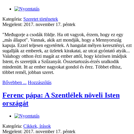
Kategória:
Szeretet történetek
Megjelent: 2017. november 17. péntek
"Međugorje a csodák földje. Ha ott vagyok, érzem, hogy ez egy
„más állapot". Vannak, akik azt mondják, hogy a Mennyország
kapuja. Ezzel teljesen egyetértek. A hangulat mélyen keresztényi, ezt
sugallják az emberek, az üzletek kirakatai, az utcai gyóntató atyák...
Valahogy otthon érzi magát az ember attól, hogy közösen imádjuk
Istent, és szeretjük a Szűzanyát. Összetartozás-érzés uralkodik
mindenütt. Itt az ember nagyokat gondol és érez. Többet elhisz,
többet remél, jobban szeret.
Bővebben ...
Hozzászólás
Ferenc pápa: A Szentlélek növeli Isten
országát
Kategória:
Cikkek, írások
Megjelent: 2017. november 17. péntek