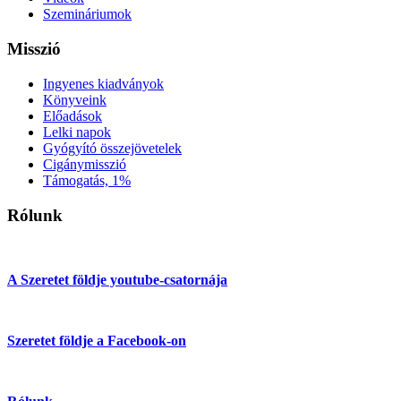
Szemináriumok
Misszió
Ingyenes kiadványok
Könyveink
Előadások
Lelki napok
Gyógyító összejövetelek
Cigánymisszió
Támogatás, 1%
Rólunk
A Szeretet földje youtube-csatornája
Szeretet földje a Facebook-on