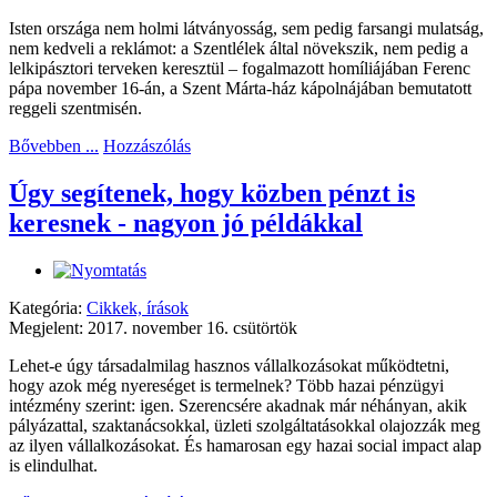
Isten országa nem holmi látványosság, sem pedig farsangi mulatság,
nem kedveli a reklámot: a Szentlélek által növekszik, nem pedig a
lelkipásztori terveken keresztül – fogalmazott homíliájában Ferenc
pápa november 16-án, a Szent Márta-ház kápolnájában bemutatott
reggeli szentmisén.
Bővebben ...
Hozzászólás
Úgy segítenek, hogy közben pénzt is
keresnek - nagyon jó példákkal
Kategória:
Cikkek, írások
Megjelent: 2017. november 16. csütörtök
Lehet-e úgy társadalmilag hasznos vállalkozásokat működtetni,
hogy azok még nyereséget is termelnek? Több hazai pénzügyi
intézmény szerint: igen. Szerencsére akadnak már néhányan, akik
pályázattal, szaktanácsokkal, üzleti szolgáltatásokkal olajozzák meg
az ilyen vállalkozásokat. És hamarosan egy hazai social impact alap
is elindulhat.