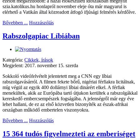
ezelőtt megkezdődött: a hazai előkészületi időszakban megnyílt
szia.katolikus.hu honlapról november eleje óta már magyarul is
elérhető a Vatikán által közreadott átfogó ifjúsági felmérés kérdőíve.
Bővebben ...
Hozzászólás
Rabszolgapiac Líbiában
Kategória:
Cikkek, írások
Megjelent: 2017. november 15. szerda
Sokkoló videófelvételt jelentetett meg a CNN egy líbiai
rabszolgavásárról. A filmen fekete bőrű, nigériai férfiakra licitálnak,
míg végül az egyik 400 dollárnyi líbiai dinárért elkel. A férfiak
menekültek, akik az Európába tartó útjukon kerültek a rabszolgákkal
kereskedő embercsempészek fogságába. A jelenségről már egy éve
lehet hallani, de ez az első közvetlen bizonyíték az észak-afrikai
országban működő embertelen viszonyokra.
Bővebben ...
Hozzászólás
15 364 tudós figyelmezteti az emberiséget