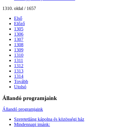
1310. oldal / 1657
Első
Előző
1305
1306
1307
1308
1309
1310
1311
1312
1313
1314
Tovább
Utolsó
Állandó programjaink
Állandó programjaink
Szeretetláng kápolna és közösségi ház
Mindennapi imánk: