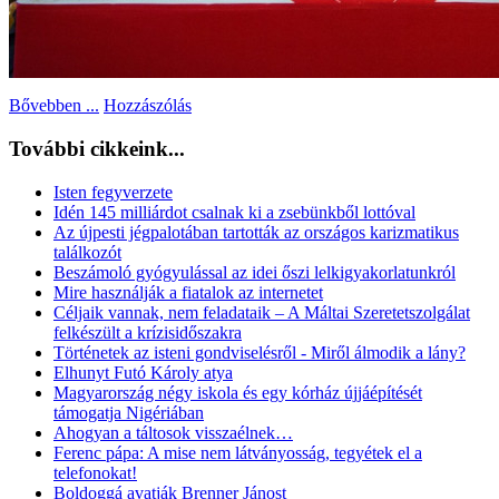
Bővebben ...
Hozzászólás
További cikkeink...
Isten fegyverzete
Idén 145 milliárdot csalnak ki a zsebünkből lottóval
Az újpesti jégpalotában tartották az országos karizmatikus
találkozót
Beszámoló gyógyulással az idei őszi lelkigyakorlatunkról
Mire használják a fiatalok az internetet
Céljaik vannak, nem feladataik – A Máltai Szeretetszolgálat
felkészült a krízisidőszakra
Történetek az isteni gondviselésről - Miről álmodik a lány?
Elhunyt Futó Károly atya
Magyarország négy iskola és egy kórház újjáépítését
támogatja Nigériában
Ahogyan a táltosok visszaélnek…
Ferenc pápa: A mise nem látványosság, tegyétek el a
telefonokat!
Boldoggá avatják Brenner Jánost