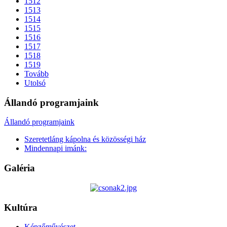
1512
1513
1514
1515
1516
1517
1518
1519
Tovább
Utolsó
Állandó programjaink
Állandó programjaink
Szeretetláng kápolna és közösségi ház
Mindennapi imánk:
Galéria
Kultúra
Képzőművészet