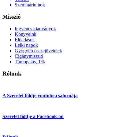
Szemináriumok
Misszió
Ingyenes kiadványok
Könyveink
Előadások
Lelki napok
Gyógyító összejövetelek
Cigánymisszió
Támogatás, 1%
Rólunk
A Szeretet földje youtube-csatornája
Szeretet földje a Facebook-on