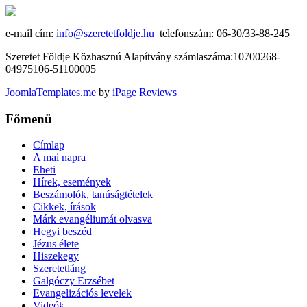
e-mail cím:
info@szeretetfoldje.hu
telefonszám: 06-30/33-88-245
Szeretet Földje Közhasznú Alapítvány számlaszáma:10700268-
04975106-51100005
JoomlaTemplates.me
by
iPage Reviews
Főmenü
Címlap
A mai napra
Eheti
Hírek, események
Beszámolók, tanúságtételek
Cikkek, írások
Márk evangéliumát olvasva
Hegyi beszéd
Jézus élete
Hiszekegy
Szeretetláng
Galgóczy Erzsébet
Evangelizációs levelek
Videók