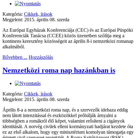
Kategória:
Cikkek, írások
Megjelent: 2015. április 08. szerda
Az Európai Egyházak Konferenciája (CEC) és az Európai Püspöki
Konferenciák Tanácsa (CCEE) közös üzenetben szólítja meg a
kontinens keresztény közösségeit az április 8-i nemzetközi romanap
alkalmából.
Bővebben ...
Hozzászólás
Nemzetközi roma nap hazánkban is
Kategória:
Cikkek, írások
Megjelent: 2015. április 08. szerda
Április 8-a a nemzetközi roma nap, és a szervezők idehaza eddig
nem látott intenzitással és eszközökkel próbálják árnyalni a
többségben a romákról élő képet, valamint erősíteni a cigányok
identitását. A norvég civilek elleni kormányzati hadjárat kezdete óta
ez az első alkalom, hogy egy minisztérium komolyan támogatja egy
érintett civil szervezet projektjét. A Roma Sajtóközpont (RSK)