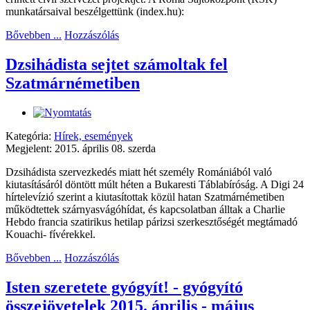
munkatársaival beszélgettünk (index.hu):
Bővebben ...
Hozzászólás
Dzsihádista sejtet számoltak fel
Szatmárnémetiben
Kategória:
Hírek, események
Megjelent: 2015. április 08. szerda
Dzsihádista szervezkedés miatt hét személy Romániából való
kiutasításáról döntött múlt héten a Bukaresti Táblabíróság. A Digi 24
hírtelevízió szerint a kiutasítottak közül hatan Szatmárnémetiben
működtettek szárnyasvágóhídat, és kapcsolatban álltak a Charlie
Hebdo francia szatirikus hetilap párizsi szerkesztőségét megtámadó
Kouachi- fívérekkel.
Bővebben ...
Hozzászólás
Isten szeretete gyógyít! - gyógyító
összejövetelek 2015. április - május