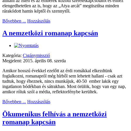
állítani az Isten és az emberek közötti szeretetkapcsolatot és ehhez
elengedhetetlen az is, hogy az „Atya arcát” megtisztítsa minden
rárakódott hamis képtől és szennytől.
Bővebben ...
Hozzászólás
A nemzetközi romanap kapcsán
Kategória:
Cigánymisszió
Megjelent: 2015. április 08. szerda
Amikor hosszú évekkel ezelőtt az érdi romákkal elkezdtünk
foglalkozni, romanapról még hírből sem lehetett hallani - csak azt
tudtuk, hogy éheznek, nincs munkájuk, 40-50 ember lakik egy
ingatlanon bódékban és sátrakban. Most örülök, hogy van egy nap,
amikor róluk szól a média, reflektorfénybe kerültek.
Bővebben ...
Hozzászólás
Ökumenikus felhívás a nemzetközi
romanap kapcsán