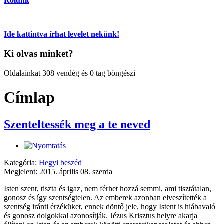
Rólunk
Ide kattintva írhat levelet nekünk!
Ki olvas minket?
Oldalainkat 308 vendég és 0 tag böngészi
Címlap
Szenteltessék meg a te neved
Kategória:
Hegyi beszéd
Megjelent: 2015. április 08. szerda
Isten szent, tiszta és igaz, nem férhet hozzá semmi, ami tisztátalan,
gonosz és így szentségtelen. Az emberek azonban elveszítették a
szentség iránti érzéküket, ennek döntő jele, hogy Istent is hiábavaló
és gonosz dolgokkal azonosítják. Jézus Krisztus helyre akarja