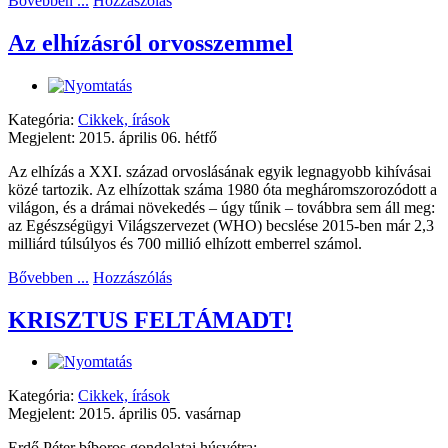
Bővebben ...
Hozzászólás
Az elhízásról orvosszemmel
Kategória:
Cikkek, írások
Megjelent: 2015. április 06. hétfő
Az elhízás a XXI. század orvoslásának egyik legnagyobb kihívásai
közé tartozik. Az elhízottak száma 1980 óta megháromszorozódott a
világon, és a drámai növekedés – úgy tűnik – továbbra sem áll meg:
az Egészségügyi Világszervezet (WHO) becslése 2015-ben már 2,3
milliárd túlsúlyos és 700 millió elhízott emberrel számol.
Bővebben ...
Hozzászólás
KRISZTUS FELTÁMADT!
Kategória:
Cikkek, írások
Megjelent: 2015. április 05. vasárnap
Erdő Péter bíboros gondolatai húsvétra: