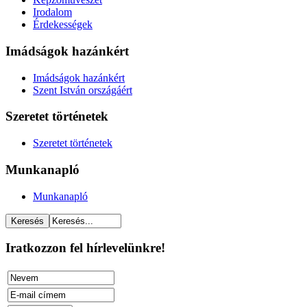
Irodalom
Érdekességek
Imádságok hazánkért
Imádságok hazánkért
Szent István országáért
Szeretet történetek
Szeretet történetek
Munkanapló
Munkanapló
Iratkozzon fel hírlevelünkre!