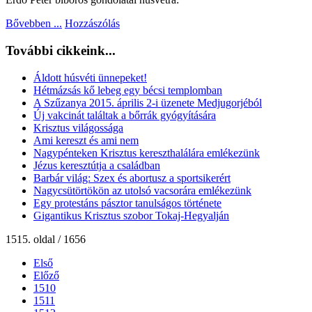
Bővebben ...
Hozzászólás
További cikkeink...
Áldott húsvéti ünnepeket!
Hétmázsás kő lebeg egy bécsi templomban
A Szűzanya 2015. április 2-i üzenete Medjugorjéból
Új vakcinát találtak a bőrrák gyógyítására
Krisztus világossága
Ami kereszt és ami nem
Nagypénteken Krisztus kereszthalálára emlékezünk
Jézus keresztútja a családban
Barbár világ: Szex és abortusz a sportsikerért
Nagycsütörtökön az utolsó vacsorára emlékezünk
Egy protestáns pásztor tanulságos története
Gigantikus Krisztus szobor Tokaj-Hegyalján
1515. oldal / 1656
Első
Előző
1510
1511