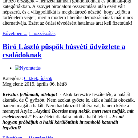
tartozó országok – nemzetállamban gondolkodnak és politikai-jogi
kategóriákban. A szovjet birodalom összeomlása után ezért vált
népszerű, és a világpolitikát is meghatározó nézetté, hogy „eljött a
történelem vége”, mert a modern liberális demokráciának már nincs
alternatívája. Ezért az óriási tévedésért hatalmas árat kell fizetnünk!
Bővebben ...
1 hozzászólás
Bíró László püspök húsvéti üdvözlete a
családoknak
Kategória:
Cikkek, írások
Megjelent: 2015. április 06. hétfő
Krisztus feltámadt, alleluja! -
Akik keresztre feszítették, a halálát
akarták, de Ő győzött. Nem azokat győzte le, akik a halálát okozták,
hanem magát a halált. Nem hadakozott hóhéraival, hanem kérte a
mennyei Atyát:
„Atyám! Bocsáss meg nekik, mert nem tudják, mit
cselekszenek.”
És az életet diadalra jutott a halál felett. -
És mi
hogyan próbáljuk a halál körülöttünk itt tomboló katonáit
legyőzni?