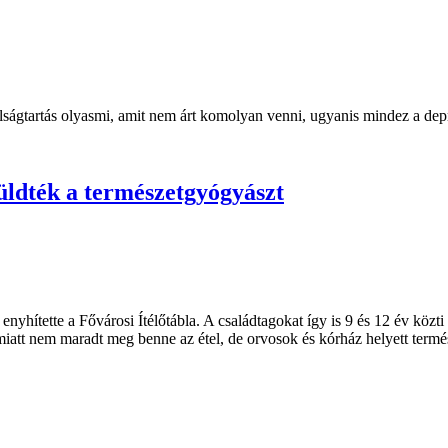
volságtartás olyasmi, amit nem árt komolyan venni, ugyanis mindez a dep
üldték a természetgyógyászt
t enyhítette a Fővárosi Ítélőtábla. A családtagokat így is 9 és 12 év köz
iatt nem maradt meg benne az étel, de orvosok és kórház helyett termész