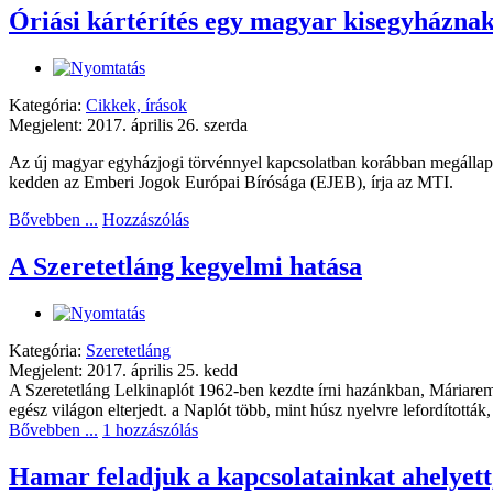
Óriási kártérítés egy magyar kisegyházna
Kategória:
Cikkek, írások
Megjelent: 2017. április 26. szerda
Az új magyar egyházjogi törvénnyel kapcsolatban korábban megállapíto
kedden az Emberi Jogok Európai Bírósága (EJEB), írja az MTI.
Bővebben ...
Hozzászólás
A Szeretetláng kegyelmi hatása
Kategória:
Szeretetláng
Megjelent: 2017. április 25. kedd
A Szeretetláng Lelkinaplót 1962-ben kezdte írni hazánkban, Máriarem
egész világon elterjedt. a Naplót több, mint húsz nyelvre lefordítottá
Bővebben ...
1 hozzászólás
Hamar feladjuk a kapcsolatainkat ahelyett