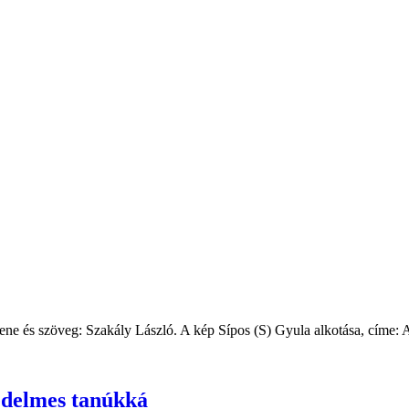
ene és szöveg: Szakály László. A kép Sípos (S) Gyula alkotása, címe: 
gedelmes tanúkká