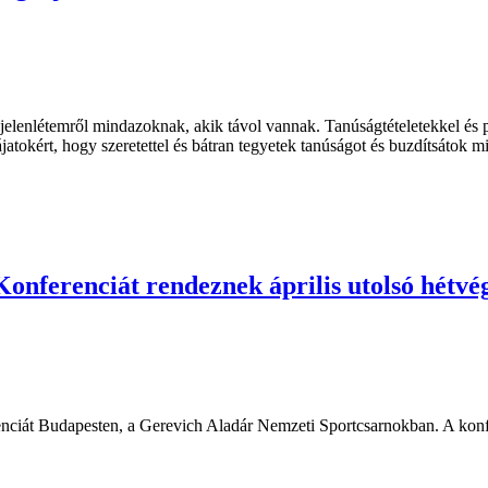
elenlétemről mindazoknak, akik távol vannak. Tanúságtételetekkel és p
jatokért, hogy szeretettel és bátran tegyetek tanúságot és buzdítsátok
onferenciát rendeznek április utolsó hétv
nciát Budapesten, a Gerevich Aladár Nemzeti Sportcsarnokban. A konfer