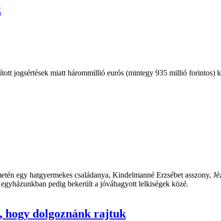
k
tt jogsértések miatt hárommillió eurós (mintegy 935 millió forintos) 
etén egy hatgyermekes családanya, Kindelmanné Erzsébet asszony, Jézu
k, egyházunkban pedig bekerült a jóváhagyott lelkiségek közé.
, hogy dolgoznánk rajtuk