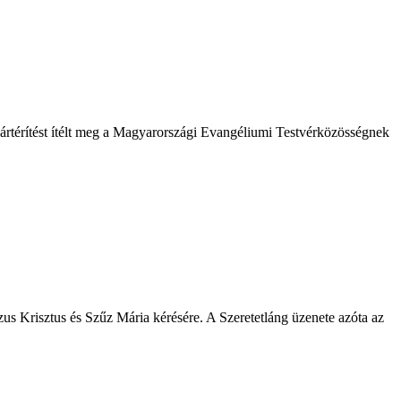
kártérítést ítélt meg a Magyarországi Evangéliumi Testvérközösségnek
s Krisztus és Szűz Mária kérésére. A Szeretetláng üzenete azóta az