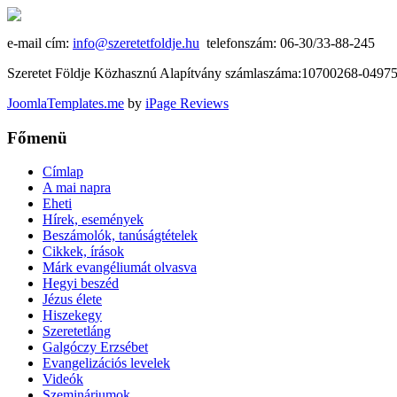
e-mail cím:
info@szeretetfoldje.hu
telefonszám: 06-30/33-88-245
Szeretet Földje Közhasznú Alapítvány számlaszáma:10700268-049
JoomlaTemplates.me
by
iPage Reviews
Főmenü
Címlap
A mai napra
Eheti
Hírek, események
Beszámolók, tanúságtételek
Cikkek, írások
Márk evangéliumát olvasva
Hegyi beszéd
Jézus élete
Hiszekegy
Szeretetláng
Galgóczy Erzsébet
Evangelizációs levelek
Videók
Szemináriumok