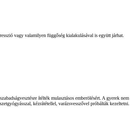
resszió vagy valamilyen függőség kialakulásával is együtt járhat.
ti szabadságvesztésre ítélték mulasztásos emberölésért. A gyerek nem
etgyógyásszal, kézrátétellel, varázsvesszővel próbálták kezeltetni.