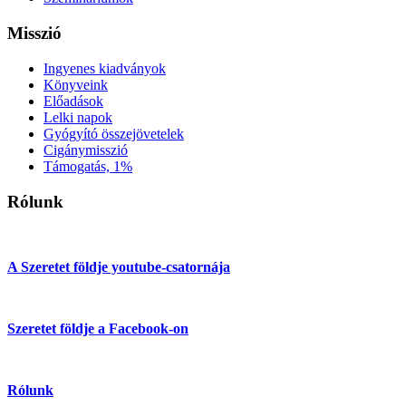
Misszió
Ingyenes kiadványok
Könyveink
Előadások
Lelki napok
Gyógyító összejövetelek
Cigánymisszió
Támogatás, 1%
Rólunk
A Szeretet földje youtube-csatornája
Szeretet földje a Facebook-on
Rólunk