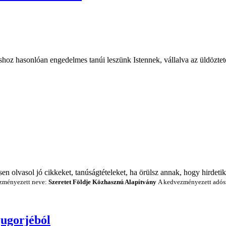
hoz hasonlóan engedelmes tanúi leszünk Istennek, vállalva az üldöztetés
en olvasol jó cikkeket, tanúságtételeket, ha örülsz annak, hogy hirdetik
zményezett neve:
Szeretet Földje Közhasznú Alapítvány
A kedvezményezett adó
jugorjéból