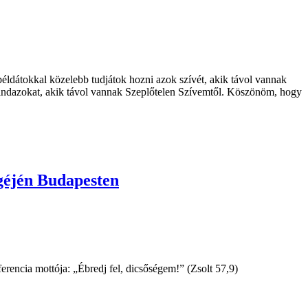
éldátokkal közelebb tudjátok hozni azok szívét, akik távol vannak
 mindazokat, akik távol vannak Szeplőtelen Szívemtől. Köszönöm, hogy
égéjén Budapesten
encia mottója: „Ébredj fel, dicsőségem!” (Zsolt 57,9)