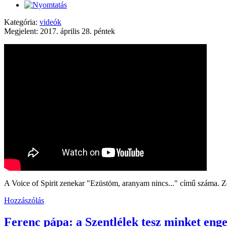
Kategória:
videók
Megjelent: 2017. április 28. péntek
A Voice of Spirit zenekar "Ezüstöm, aranyam nincs..." című száma. Z
Hozzászólás
Ferenc pápa: a Szentlélek tesz minket en