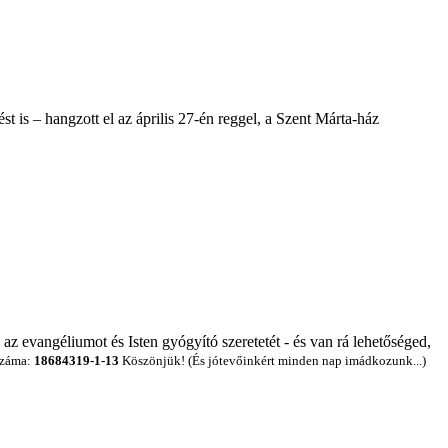
t is – hangzott el az április 27-én reggel, a Szent Márta-ház
 az evangéliumot és Isten gyógyító szeretetét - és van rá lehetőséged,
száma:
18684319-1-13
Köszönjük! (És jótevőinkért minden nap imádkozunk...)