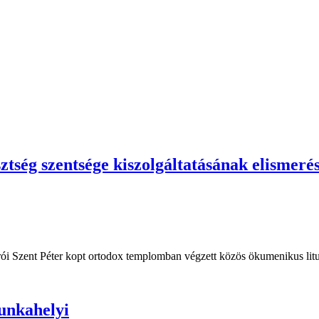
ztség szentsége kiszolgáltatásának elismeré
irói Szent Péter kopt ortodox templomban végzett közös ökumenikus litur
munkahelyi