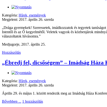
Kategória:
Hírek, események
Megjelent: 2017. április 26. szerda
„Drága gyermekek! Szeressetek, imádkozzatok és tegyetek tanúságot j
Istentől és az Ő kegyelmétől. Veletek vagyok és közbenjárok mindnyá
válaszolt
atok hívásomra.”
Medjugorje, 2017. április 25.
Hozzászólás
„Ébredj fel, dicsőségem” – Imádság Háza K
Kategória:
Hírek, események
Megjelent: 2017. április 26. szerda
Április 29. és május 1. között rendezik meg az Imádság Háza Konfere
Bővebben ...
1 hozzászólás