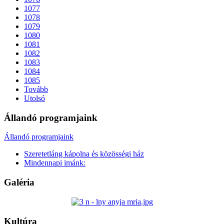
1077
1078
1079
1080
1081
1082
1083
1084
1085
Tovább
Utolsó
Állandó programjaink
Állandó programjaink
Szeretetláng kápolna és közösségi ház
Mindennapi imánk:
Galéria
Kultúra