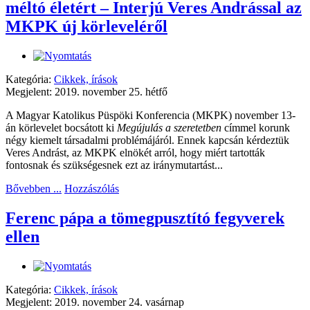
méltó életért – Interjú Veres Andrással az
MKPK új körleveléről
Kategória:
Cikkek, írások
Megjelent: 2019. november 25. hétfő
A Magyar Katolikus Püspöki Konferencia (MKPK) november 13-
án körlevelet bocsátott ki
Megújulás a szeretetben
címmel korunk
négy kiemelt társadalmi problémájáról. Ennek kapcsán kérdeztük
Veres Andrást, az MKPK elnökét arról, hogy miért tartották
fontosnak és szükségesnek ezt az iránymutartást...
Bővebben ...
Hozzászólás
Ferenc pápa a tömegpusztító fegyverek
ellen
Kategória:
Cikkek, írások
Megjelent: 2019. november 24. vasárnap