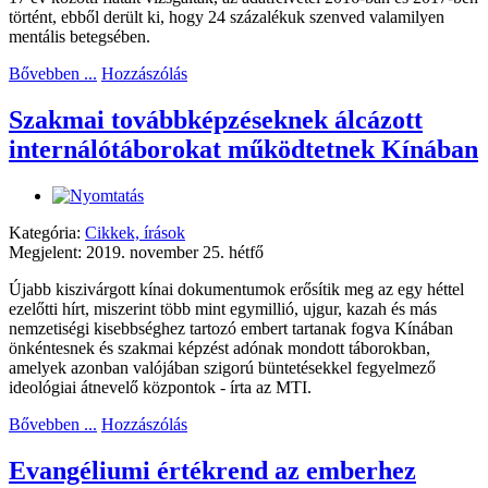
történt, ebből derült ki, hogy 24 százalékuk szenved valamilyen
mentális betegsében.
Bővebben ...
Hozzászólás
Szakmai továbbképzéseknek álcázott
internálótáborokat működtetnek Kínában
Kategória:
Cikkek, írások
Megjelent: 2019. november 25. hétfő
Újabb kiszivárgott kínai dokumentumok erősítik meg az egy héttel
ezelőtti hírt, miszerint több mint egymillió, ujgur, kazah és más
nemzetiségi kisebbséghez tartozó embert tartanak fogva Kínában
önkéntesnek és szakmai képzést adónak mondott táborokban,
amelyek azonban valójában szigorú büntetésekkel fegyelmező
ideológiai átnevelő központok - írta az MTI.
Bővebben ...
Hozzászólás
Evangéliumi értékrend az emberhez