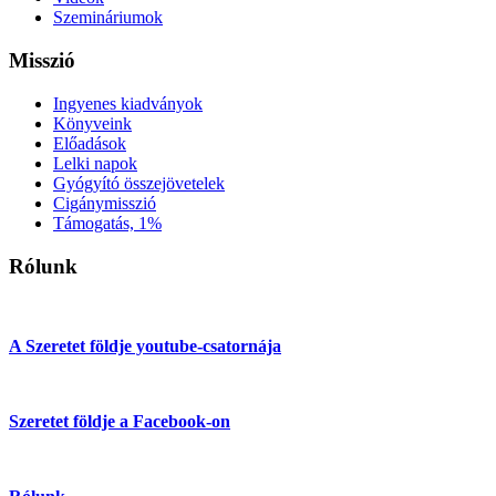
Szemináriumok
Misszió
Ingyenes kiadványok
Könyveink
Előadások
Lelki napok
Gyógyító összejövetelek
Cigánymisszió
Támogatás, 1%
Rólunk
A Szeretet földje youtube-csatornája
Szeretet földje a Facebook-on