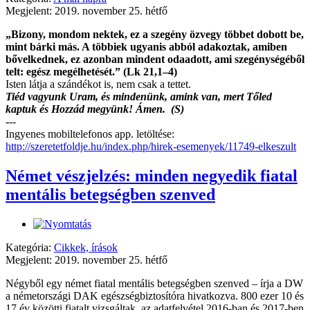
Megjelent: 2019. november 25. hétfő
„Bizony, mondom nektek, ez a szegény özvegy többet dobott be,
mint bárki más. A többiek ugyanis abból adakoztak, amiben
bővelkednek, ez azonban mindent odaadott, ami szegénységéből
telt: egész megélhetését.” (Lk 21,1–4)
Isten látja a szándékot is, nem csak a tettet.
Tiéd vagyunk Uram, és mindenünk, amink van, mert Tőled
kaptuk és Hozzád megyünk! Ámen. (S)
---
Ingyenes mobiltelefonos app. letöltése:
http://szeretetfoldje.hu/index.php/hirek-esemenyek/11749-elkeszult
Német vészjelzés: minden negyedik fiatal
mentális betegségben szenved
Kategória:
Cikkek, írások
Megjelent: 2019. november 25. hétfő
Négyből egy német fiatal mentális betegségben szenved – írja a DW
a németországi DAK egészségbiztosítóra hivatkozva. 800 ezer 10 és
17 év közötti fiatalt vizsgáltak, az adatfelvétel 2016-ban és 2017-ben