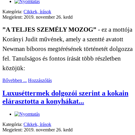
Kategória:
Cikkek, írások
Megjelent: 2019. november 26. kedd
”A TELJES SZEMÉLY MOZOG”
- ez a mottója
Korányi Judit művének, amely a szentté avatott
Newman bíboros megtérésének történetét dolgozza
fel. Tanulságos és fontos írását több részletben
közöjük:
Bővebben ...
Hozzászólás
Luxuséttermek dolgozói szerint a kokain
elárasztotta a konyhákat...
Kategória:
Cikkek, írások
Megjelent: 2019. november 26. kedd