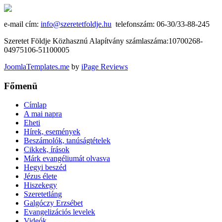
e-mail cím:
info@szeretetfoldje.hu
telefonszám: 06-30/33-88-245
Szeretet Földje Közhasznú Alapítvány számlaszáma:10700268-
04975106-51100005
JoomlaTemplates.me
by
iPage Reviews
Főmenü
Címlap
A mai napra
Eheti
Hírek, események
Beszámolók, tanúságtételek
Cikkek, írások
Márk evangéliumát olvasva
Hegyi beszéd
Jézus élete
Hiszekegy
Szeretetláng
Galgóczy Erzsébet
Evangelizációs levelek
Videók