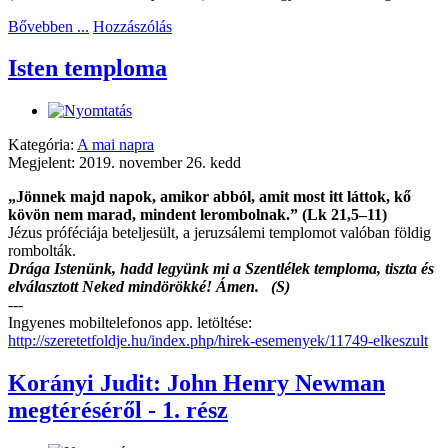
Bővebben ...
Hozzászólás
Isten temploma
Kategória:
A mai napra
Megjelent: 2019. november 26. kedd
„Jönnek majd napok, amikor abból, amit most itt láttok, kő
kövön nem marad, mindent lerombolnak.” (Lk 21,5–11)
Jézus próféciája beteljesült, a jeruzsálemi templomot valóban földig
rombolták.
Drága Istenünk, hadd legyünk mi a Szentlélek temploma, tiszta és
elválasztott Neked mindörökké! Ámen. (S)
---
Ingyenes mobiltelefonos app. letöltése:
http://szeretetfoldje.hu/index.php/hirek-esemenyek/11749-elkeszult
Korányi Judit: John Henry Newman
megtéréséről - 1. rész