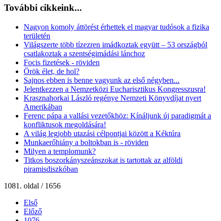
További cikkeink...
Nagyon komoly áttörést érhettek el magyar tudósok a fizika
területén
Világszerte több tízezren imádkoztak együtt – 53 országból
csatlakoztak a szentségimádási lánchoz
Focis fizetések - röviden
Örök élet, de hol?
Sajnos ebben is benne vagyunk az első négyben...
Jelentkezzen a Nemzetközi Eucharisztikus Kongresszusra!
Krasznahorkai László regénye Nemzeti Könyvdíjat nyert
Amerikában
Ferenc pápa a vallási vezetőkhöz: Kínáljunk új paradigmát a
konfliktusok megoldására!
A világ legjobb utazási célpontjai között a Kéktúra
Munkaerőhiány a boltokban is - röviden
Milyen a templomunk?
Titkos boszorkányszeánszokat is tartottak az alföldi
piramisdiszkóban
1081. oldal / 1656
Első
Előző
1076