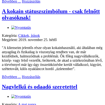
Bővebben ...
Hozzászólás
A kokain státuszszimbólum - csak felnőtt
olvasóknak!
Kategória:
Cikkek, írások
Megjelent: 2019. november 25. hétfő
"A klienseim jelentős része olyan kokainhasználó, aki általában még
anyagilag és fizikailag is viszonylag rendben van, de már
kezdődnek, halmozódnak a problémái. Ők főleg nagyvállalkozók,
közép- vagy felső vezetők, brókerek, de akad a szürkezónában lévő,
a törvénnyel már így-úgy összeütközésbe került vállalkozó, kigyúrt,
széttetovált, kilós nyakláncot hordó „üzletember”.
Bővebben ...
Hozzászólás
Nagylelkű és odaadó szeretettel
Kategória:
A mai napra