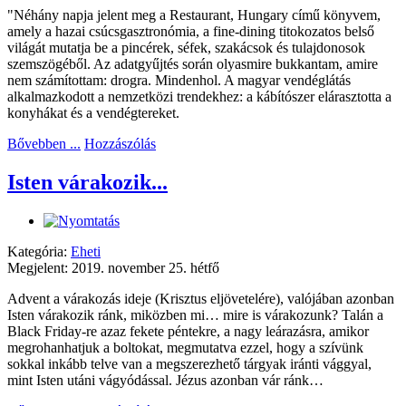
"Néhány napja jelent meg a Restaurant, Hungary című könyvem,
amely a hazai csúcsgasztronómia, a fine-dining titokozatos belső
világát mutatja be a pincérek, séfek, szakácsok és tulajdonosok
szemszögéből. Az adatgyűjtés során olyasmire bukkantam, amire
nem számítottam: drogra. Mindenhol. A magyar vendéglátás
alkalmazkodott a nemzetközi trendekhez: a kábítószer elárasztotta a
konyhákat és a vendégtereket.
Bővebben ...
Hozzászólás
Isten várakozik...
Kategória:
Eheti
Megjelent: 2019. november 25. hétfő
Advent a várakozás ideje (Krisztus eljövetelére), valójában azonban
Isten várakozik ránk, miközben mi… mire is várakozunk? Talán a
Black Friday-re azaz fekete péntekre, a nagy leárazásra, amikor
megrohanhatjuk a boltokat, megmutatva ezzel, hogy a szívünk
sokkal inkább telve van a megszerezhető tárgyak iránti vággyal,
mint Isten utáni vágyódással. Jézus azonban vár ránk…