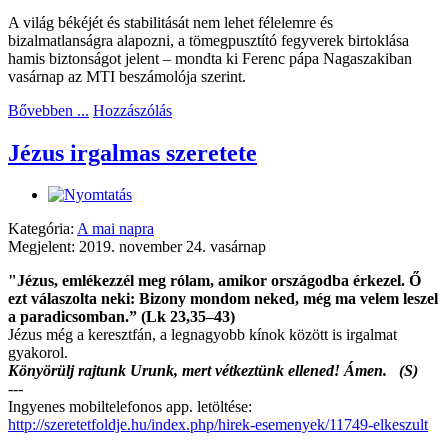
A világ békéjét és stabilitását nem lehet félelemre és
bizalmatlanságra alapozni, a tömegpusztító fegyverek birtoklása
hamis biztonságot jelent – mondta ki Ferenc pápa Nagaszakiban
vasárnap az MTI beszámolója szerint.
Bővebben ...
Hozzászólás
Jézus irgalmas szeretete
Kategória:
A mai napra
Megjelent: 2019. november 24. vasárnap
"Jézus, emlékezzél meg rólam, amikor országodba érkezel. Ő
ezt válaszolta neki: Bizony mondom neked, még ma velem leszel
a paradicsomban.” (Lk 23,35–43)
Jézus még a keresztfán, a legnagyobb kínok között is irgalmat
gyakorol.
Könyörülj rajtunk Urunk, mert vétkeztünk ellened! Ámen. (S)
---
Ingyenes mobiltelefonos app. letöltése:
http://szeretetfoldje.hu/index.php/hirek-esemenyek/11749-elkeszult