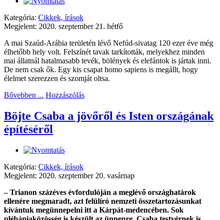
Kategória:
Cikkek, írások
Megjelent: 2020. szeptember 21. hétfő
A mai Szaúd-Arábia területén lévő Nefúd-sivatag 120 ezer éve még
élhetőbb hely volt. Felszínét tavak tarkították, melyekhez minden
mai állatnál hatalmasabb tevék, bölények és elefántok is jártak inni.
De nem csak ők. Egy kis csapat homo sapiens is megállt, hogy
élelmet szerezzen és szomját oltsa.
Bővebben ...
Hozzászólás
Böjte Csaba a jövőről és Isten országának
építéséről
Kategória:
Cikkek, írások
Megjelent: 2020. szeptember 20. vasárnap
– Trianon százéves évfordulóján a meglévő országhatárok
ellenére megmaradt, azt felülíró nemzeti összetartozásunkat
kívántuk megünnepelni itt a Kárpát-medencében. Sok
plébániaközösség is készült az ünnepre, Csaba testvérnek is