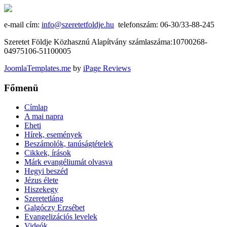
e-mail cím:
info@szeretetfoldje.hu
telefonszám: 06-30/33-88-245
Szeretet Földje Közhasznú Alapítvány számlaszáma:10700268-
04975106-51100005
JoomlaTemplates.me
by
iPage Reviews
Főmenü
Címlap
A mai napra
Eheti
Hírek, események
Beszámolók, tanúságtételek
Cikkek, írások
Márk evangéliumát olvasva
Hegyi beszéd
Jézus élete
Hiszekegy
Szeretetláng
Galgóczy Erzsébet
Evangelizációs levelek
Videók