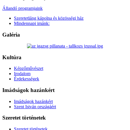
Állandó programjaink
Szeretetláng kápolna és közösségi ház
Mindennapi imánk:
Galéria
Kultúra
Képzőművészet
Irodalom
Érdekességek
Imádságok hazánkért
Imádságok hazánkért
Szent István országáért
Szeretet történetek
Szeretet történetek