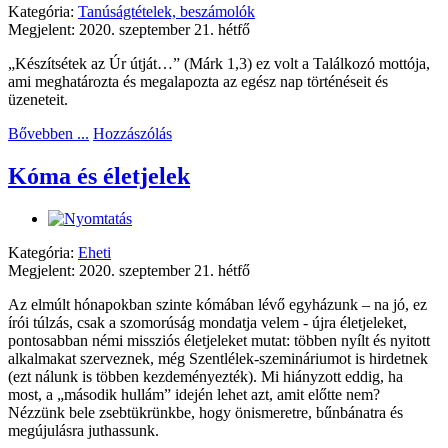
Kategória:
Tanúságtételek, beszámolók
Megjelent: 2020. szeptember 21. hétfő
„Készítsétek az Úr útját…” (Márk 1,3) ez volt a Találkozó mottója,
ami meghatározta és megalapozta az egész nap történéseit és
üzeneteit.
Bővebben ...
Hozzászólás
Kóma és életjelek
Kategória:
Eheti
Megjelent: 2020. szeptember 21. hétfő
Az elmúlt hónapokban szinte kómában lévő egyházunk – na jó, ez
írói túlzás, csak a szomorúság mondatja velem - újra életjeleket,
pontosabban némi missziós életjeleket mutat: többen nyílt és nyitott
alkalmakat szerveznek, még Szentlélek-szemináriumot is hirdetnek
(ezt nálunk is többen kezdeményezték). Mi hiányzott eddig, ha
most, a „második hullám” idején lehet azt, amit előtte nem?
Nézzünk bele zsebtükrünkbe, hogy önismeretre, bűnbánatra és
megújulásra juthassunk.