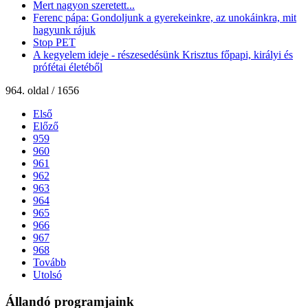
Mert nagyon szeretett...
Ferenc pápa: Gondoljunk a gyerekeinkre, az unokáinkra, mit
hagyunk rájuk
Stop PET
A kegyelem ideje - részesedésünk Krisztus főpapi, királyi és
prófétai életéből
964. oldal / 1656
Első
Előző
959
960
961
962
963
964
965
966
967
968
Tovább
Utolsó
Állandó programjaink