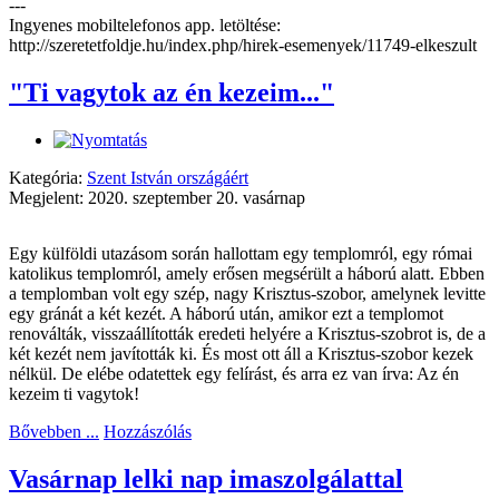
---
Ingyenes mobiltelefonos app. letöltése:
http://szeretetfoldje.hu/index.php/hirek-esemenyek/11749-elkeszult
"Ti vagytok az én kezeim..."
Kategória:
Szent István országáért
Megjelent: 2020. szeptember 20. vasárnap
Egy külföldi utazásom során hallottam egy templomról, egy római
katolikus templomról, amely erősen megsérült a háború alatt. Ebben
a templomban volt egy szép, nagy Krisztus-szobor, amelynek levitte
egy gránát a két kezét. A háború után, amikor ezt a templomot
renoválták, visszaállították eredeti helyére a Krisztus-szobrot is, de a
két kezét nem javították ki. És most ott áll a Krisztus-szobor kezek
nélkül. De elébe odatettek egy felírást, és arra ez van írva: Az én
kezeim ti vagytok!
Bővebben ...
Hozzászólás
Vasárnap lelki nap imaszolgálattal