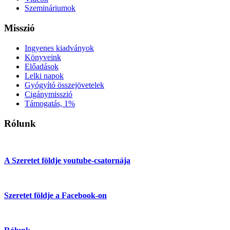
Szemináriumok
Misszió
Ingyenes kiadványok
Könyveink
Előadások
Lelki napok
Gyógyító összejövetelek
Cigánymisszió
Támogatás, 1%
Rólunk
A Szeretet földje youtube-csatornája
Szeretet földje a Facebook-on