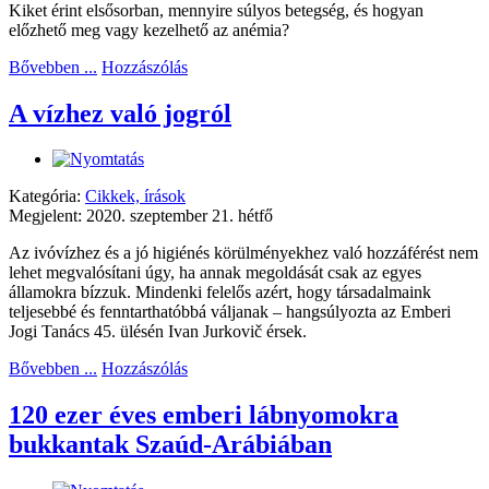
Kiket érint elsősorban, mennyire súlyos betegség, és hogyan
előzhető meg vagy kezelhető az anémia?
Bővebben ...
Hozzászólás
A vízhez való jogról
Kategória:
Cikkek, írások
Megjelent: 2020. szeptember 21. hétfő
Az ivóvízhez és a jó higiénés körülményekhez való hozzáférést nem
lehet megvalósítani úgy, ha annak megoldását csak az egyes
államokra bízzuk. Mindenki felelős azért, hogy társadalmaink
teljesebbé és fenntarthatóbbá váljanak – hangsúlyozta az Emberi
Jogi Tanács 45. ülésén Ivan Jurkovič érsek.
Bővebben ...
Hozzászólás
120 ezer éves emberi lábnyomokra
bukkantak Szaúd-Arábiában