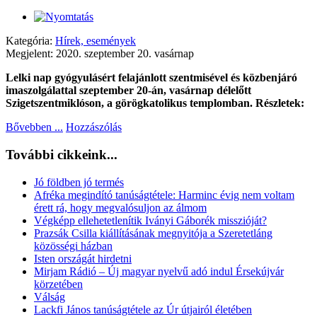
Kategória:
Hírek, események
Megjelent: 2020. szeptember 20. vasárnap
Lelki nap gyógyulásért felajánlott szentmisével és közbenjáró
imaszolgálattal szeptember 20-án, vasárnap délelőtt
Szigetszentmiklóson, a görögkatolikus templomban. Részletek:
Bővebben ...
Hozzászólás
További cikkeink...
Jó földben jó termés
Afréka megindító tanúságtétele: Harminc évig nem voltam
érett rá, hogy megvalósuljon az álmom
Végképp ellehetetlenítik Iványi Gáborék misszióját?
Prazsák Csilla kiállításának megnyitója a Szeretetláng
közösségi házban
Isten országát hirdetni
Mirjam Rádió – Új magyar nyelvű adó indul Érsekújvár
körzetében
Válság
Lackfi János tanúságtétele az Úr útjairól életében