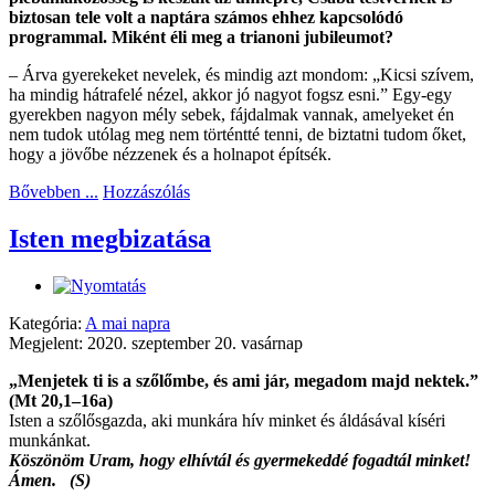
biztosan tele volt a naptára számos ehhez kapcsolódó
programmal. Miként éli meg a trianoni jubileumot?
– Árva gyerekeket nevelek, és mindig azt mondom: „Kicsi szívem,
ha mindig hátrafelé nézel, akkor jó nagyot fogsz esni.” Egy-egy
gyerekben nagyon mély sebek, fájdalmak vannak, amelyeket én
nem tudok utólag meg nem történtté tenni, de biztatni tudom őket,
hogy a jövőbe nézzenek és a holnapot építsék.
Bővebben ...
Hozzászólás
Isten megbizatása
Kategória:
A mai napra
Megjelent: 2020. szeptember 20. vasárnap
„Menjetek ti is a szőlőmbe, és ami jár, megadom majd nektek.”
(Mt 20,1–16a)
Isten a szőlősgazda, aki munkára hív minket és áldásával kíséri
munkánkat.
Köszönöm Uram, hogy elhívtál és gyermekeddé fogadtál minket!
Ámen. (S)