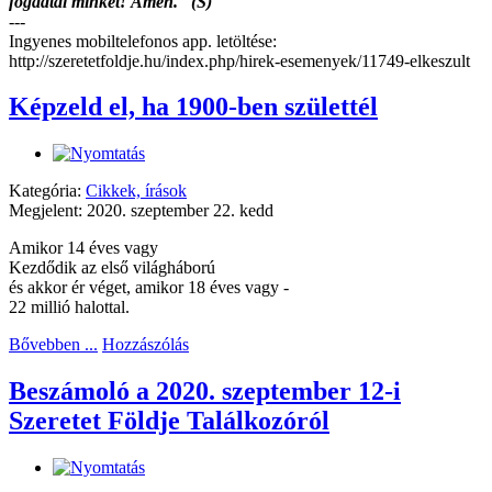
fogadtál minket! Ámen. (S)
---
Ingyenes mobiltelefonos app. letöltése:
http://szeretetfoldje.hu/index.php/hirek-esemenyek/11749-elkeszult
Képzeld el, ha 1900-ben születtél
Kategória:
Cikkek, írások
Megjelent: 2020. szeptember 22. kedd
Amikor 14 éves vagy
Kezdődik az első világháború
és akkor ér véget, amikor 18 éves vagy -
22 millió halottal.
Bővebben ...
Hozzászólás
Beszámoló a 2020. szeptember 12-i
Szeretet Földje Találkozóról