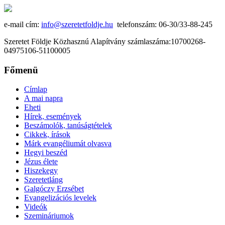
e-mail cím:
info@szeretetfoldje.hu
telefonszám: 06-30/33-88-245
Szeretet Földje Közhasznú Alapítvány számlaszáma:10700268-
04975106-51100005
Főmenü
Címlap
A mai napra
Eheti
Hírek, események
Beszámolók, tanúságtételek
Cikkek, írások
Márk evangéliumát olvasva
Hegyi beszéd
Jézus élete
Hiszekegy
Szeretetláng
Galgóczy Erzsébet
Evangelizációs levelek
Videók
Szemináriumok