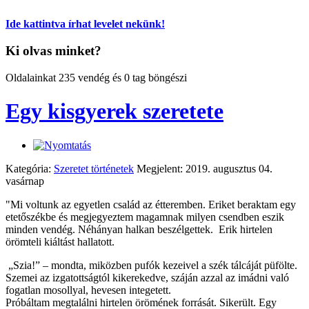
Ide kattintva írhat levelet nekünk!
Ki olvas minket?
Oldalainkat 235 vendég és 0 tag böngészi
Egy kisgyerek szeretete
Kategória:
Szeretet történetek
Megjelent: 2019. augusztus 04.
vasárnap
"Mi voltunk az egyetlen család az étteremben. Eriket beraktam egy
etetőszékbe és megjegyeztem magamnak milyen csendben eszik
minden vendég. Néhányan halkan beszélgettek. Erik hirtelen
örömteli kiáltást hallatott.
„Szia!” – mondta, miközben pufók kezeivel a szék tálcáját püfölte.
Szemei az izgatottságtól kikerekedve, száján azzal az imádni való
fogatlan mosollyal, hevesen integetett.
Próbáltam megtalálni hirtelen örömének forrását. Sikerült. Egy