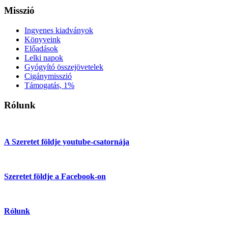
Misszió
Ingyenes kiadványok
Könyveink
Előadások
Lelki napok
Gyógyító összejövetelek
Cigánymisszió
Támogatás, 1%
Rólunk
A Szeretet földje youtube-csatornája
Szeretet földje a Facebook-on
Rólunk