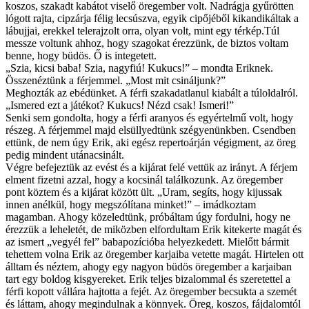
koszos, szakadt kabátot viselő öregember volt. Nadrágja gyűrötten
lógott rajta, cipzárja félig lecsúszva, egyik cipőjéből kikandikáltak a
lábujjai, erekkel telerajzolt orra, olyan volt, mint egy térkép.Túl
messze voltunk ahhoz, hogy szagokat érezzünk, de biztos voltam
benne, hogy büdös. Ő is integetett.
„Szia, kicsi baba! Szia, nagyfiú! Kukucs!” – mondta Eriknek.
Összenéztünk a férjemmel. „Most mit csináljunk?”
Meghozták az ebédünket. A férfi szakadatlanul kiabált a túloldalról.
„Ismered ezt a játékot? Kukucs! Nézd csak! Ismeri!”
Senki sem gondolta, hogy a férfi aranyos és egyértelmű volt, hogy
részeg. A férjemmel majd elsüllyedtünk szégyenünkben. Csendben
ettünk, de nem úgy Erik, aki egész repertoárján végigment, az öreg
pedig mindent utánacsinált.
Végre befejeztük az evést és a kijárat felé vettük az irányt. A férjem
elment fizetni azzal, hogy a kocsinál találkozunk. Az öregember
pont köztem és a kijárat között ült. „Uram, segíts, hogy kijussak
innen anélkül, hogy megszólítana minket!” – imádkoztam
magamban. Ahogy közeledtünk, próbáltam úgy fordulni, hogy ne
érezzük a leheletét, de miközben elfordultam Erik kitekerte magát és
az ismert „vegyél fel” babapozícióba helyezkedett. Mielőtt bármit
tehettem volna Erik az öregember karjaiba vetette magát. Hirtelen ott
álltam és néztem, ahogy egy nagyon büdös öregember a karjaiban
tart egy boldog kisgyereket. Erik teljes bizalommal és szeretettel a
férfi kopott vállára hajtotta a fejét. Az öregember becsukta a szemét
és láttam, ahogy megindulnak a könnyek. Öreg, koszos, fájdalomtól