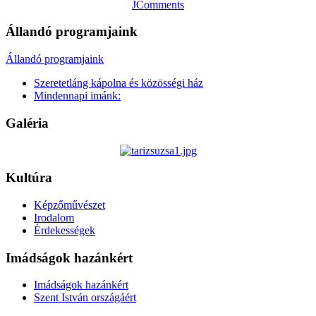
JComments
Állandó programjaink
Állandó programjaink
Szeretetláng kápolna és közösségi ház
Mindennapi imánk:
Galéria
Kultúra
Képzőművészet
Irodalom
Érdekességek
Imádságok hazánkért
Imádságok hazánkért
Szent István országáért