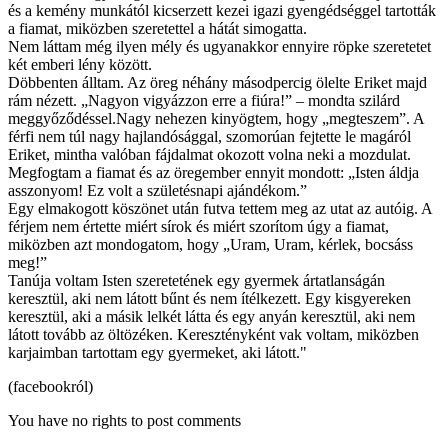
és a kemény munkától kicserzett kezei igazi gyengédséggel tartották
a fiamat, miközben szeretettel a hátát simogatta.
Nem láttam még ilyen mély és ugyanakkor ennyire röpke szeretetet
két emberi lény között.
Döbbenten álltam. Az öreg néhány másodpercig ölelte Eriket majd
rám nézett. „Nagyon vigyázzon erre a fiúra!” – mondta szilárd
meggyőződéssel.Nagy nehezen kinyögtem, hogy „megteszem”. A
férfi nem túl nagy hajlandósággal, szomorúan fejtette le magáról
Eriket, mintha valóban fájdalmat okozott volna neki a mozdulat.
Megfogtam a fiamat és az öregember ennyit mondott: „Isten áldja
asszonyom! Ez volt a születésnapi ajándékom.”
Egy elmakogott köszönet után futva tettem meg az utat az autóig. A
férjem nem értette miért sírok és miért szorítom úgy a fiamat,
miközben azt mondogatom, hogy „Uram, Uram, kérlek, bocsáss
meg!”
Tanúja voltam Isten szeretetének egy gyermek ártatlanságán
keresztül, aki nem látott bűnt és nem ítélkezett. Egy kisgyereken
keresztül, aki a másik lelkét látta és egy anyán keresztül, aki nem
látott tovább az öltözéken. Keresztényként vak voltam, miközben
karjaimban tartottam egy gyermeket, aki látott."
(facebookról)
You have no rights to post comments