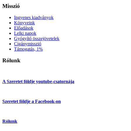
Misszió
Ingyenes kiadványok
Könyveink
Előadások
Lelki napok
Gyógyító összejövetelek
Cigánymisszió
Támogatás, 1%
Rólunk
A Szeretet földje youtube-csatornája
Szeretet földje a Facebook-on
Rólunk