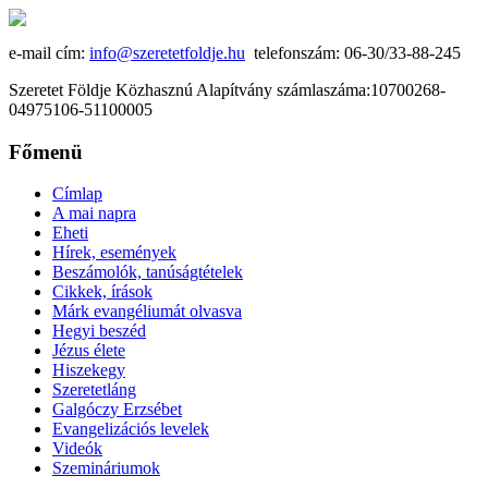
e-mail cím:
info@szeretetfoldje.hu
telefonszám: 06-30/33-88-245
Szeretet Földje Közhasznú Alapítvány számlaszáma:10700268-
04975106-51100005
Főmenü
Címlap
A mai napra
Eheti
Hírek, események
Beszámolók, tanúságtételek
Cikkek, írások
Márk evangéliumát olvasva
Hegyi beszéd
Jézus élete
Hiszekegy
Szeretetláng
Galgóczy Erzsébet
Evangelizációs levelek
Videók
Szemináriumok