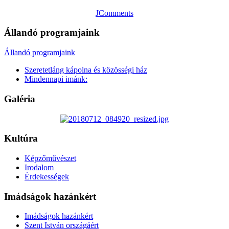
JComments
Állandó programjaink
Állandó programjaink
Szeretetláng kápolna és közösségi ház
Mindennapi imánk:
Galéria
Kultúra
Képzőművészet
Irodalom
Érdekességek
Imádságok hazánkért
Imádságok hazánkért
Szent István országáért