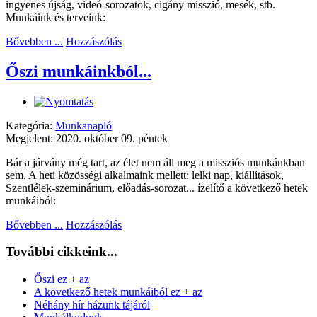
ingyenes újság, videó-sorozatok, cigány misszió, mesék, stb.
Munkáink és terveink:
Bővebben ...
Hozzászólás
Őszi munkáinkból...
Kategória:
Munkanapló
Megjelent: 2020. október 09. péntek
Bár a járvány még tart, az élet nem áll meg a missziós munkánkban
sem. A heti közösségi alkalmaink mellett: lelki nap, kiállítások,
Szentlélek-szeminárium, előadás-sorozat... ízelítő a következő hetek
munkáiból:
Bővebben ...
Hozzászólás
További cikkeink...
Őszi ez + az
A következő hetek munkáiból ez + az
Néhány hír házunk tájáról