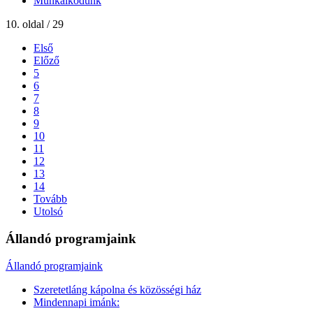
Munkálkodunk
10. oldal / 29
Első
Előző
5
6
7
8
9
10
11
12
13
14
Tovább
Utolsó
Állandó programjaink
Állandó programjaink
Szeretetláng kápolna és közösségi ház
Mindennapi imánk: