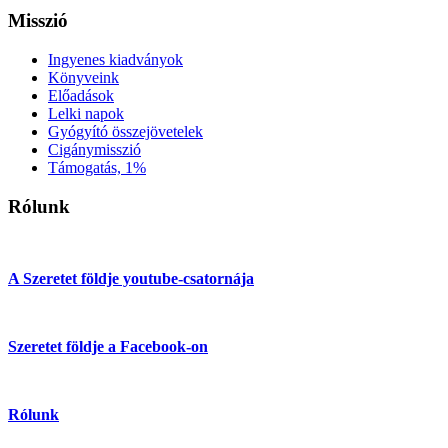
Misszió
Ingyenes kiadványok
Könyveink
Előadások
Lelki napok
Gyógyító összejövetelek
Cigánymisszió
Támogatás, 1%
Rólunk
A Szeretet földje youtube-csatornája
Szeretet földje a Facebook-on
Rólunk