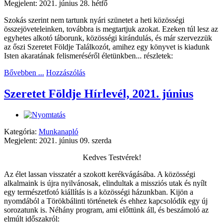
Megjelent: 2021. június 28. hétfő
Szokás szerint nem tartunk nyári szünetet a heti közösségi
összejöveteleinken, továbbra is megtartjuk azokat. Ezeken túl lesz az
egyhetes alkotó táborunk, közösségi kirándulás, és már szervezzük
az őszi Szeretet Földje Találkozót, amihez egy könyvet is kiadunk
Isten akaratának felismeréséről életünkben... részletek:
Bővebben ...
Hozzászólás
Szeretet Földje Hírlevél, 2021. június
Kategória:
Munkanapló
Megjelent: 2021. június 09. szerda
Kedves Testvérek!
Az élet lassan visszatér a szokott kerékvágásába. A közösségi
alkalmaink is újra nyilvánosak, elindultak a missziós utak és nyílt
egy természetfotó kiállítás is a közösségi házunkban. Kijön a
nyomdából a Törökbálinti történetek és ehhez kapcsolódik egy új
sorozatunk is. Néhány program, ami előttünk áll, és beszámoló az
elmúlt időszakról: