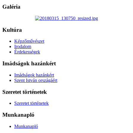
Galéria
Kultúra
Képzőművészet
Irodalom
Érdekességek
Imádságok hazánkért
Imádságok hazánkért
Szent István országáért
Szeretet történetek
Szeretet történetek
Munkanapló
Munkanapló