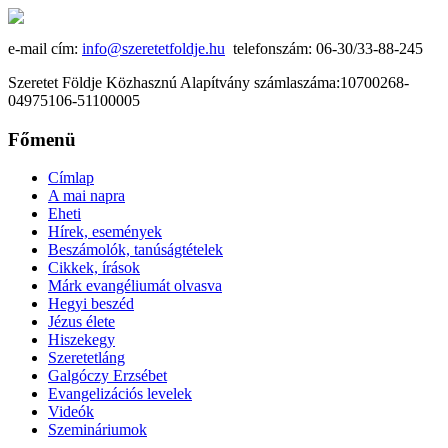
e-mail cím:
info@szeretetfoldje.hu
telefonszám: 06-30/33-88-245
Szeretet Földje Közhasznú Alapítvány számlaszáma:10700268-
04975106-51100005
Főmenü
Címlap
A mai napra
Eheti
Hírek, események
Beszámolók, tanúságtételek
Cikkek, írások
Márk evangéliumát olvasva
Hegyi beszéd
Jézus élete
Hiszekegy
Szeretetláng
Galgóczy Erzsébet
Evangelizációs levelek
Videók
Szemináriumok