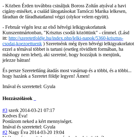
- Közben Érden továbbra csináljuk Boross Zoltán atyával a havi
cigány-miséket, a család látogatásokat Tarnóczi Marika lelkesen,
fáradtan de fáradhatatlanul végzi (olykor velem együtt).
- Február végén lesz az első hétvégi lelkigyakorlatunk
Kunszentmártonban, "Krisztus csodái közöttünk" - címmel. (Lásd
itt:
http://szeretetfoldje.hu/index.php/lelki-napok/5360-krisztus-
csodai-koezoettuenk
) Szeretnénk még ilyen hétvégi lelkigyakorlatot
ezzel a témával többet is tartani (esetleg rövidített formában, ha
máshogy nem lehet), aki szeretné, hogy hozzájuk is menjünk,
jelezze bátran!
És persze Szeretetláng átadás most vasárnap és a többi, és a többi...
hogy hazánk a Szeretet földje legyen! Ámen!
Imával és szeretettel: Gyula
Hozzászólások
#3
szerk
2014-03-21 07:17
Kedves Éva!
Postázom neked a kért mennyiséget.
Imával és szeretettel: Gyula
#2
Nagy Éva
2014-03-20 19:04