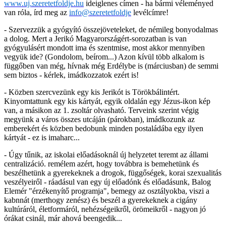
www.uj.szeretetfoldje.hu
ideiglenes címen - ha bármi véleményed
van róla, írd meg az
info@szeretetfoldje
levélcímre!
- Szervezzük a gyógyító összejöveteleket, de némileg bonyodalmas
a dolog. Mert a Jerikó Magyarországért-sorozatban is van
gyógyulásért mondott ima és szentmise, most akkor mennyiben
vegyük ide? (Gondolom, beírom...) Azon kívül több alkalom is
függőben van még, hívnak még Erdélybe is (márciusban) de semmi
sem biztos - kérlek, imádkozzatok ezért is!
- Közben szercvezünk egy kis Jerikót is Törökbálintért.
Kinyomtattunk egy kis kártyát, egyik oldalán egy Jézus-ikon kép
van, a másikon az 1. zsoltár olvasható. Terveink szerint végig
megyünk a város összes utcáján (párokban), imádkozunk az
emberekért és közben bedobunk minden postaládába egy ilyen
kártyát - ez is imaharc...
- Úgy tűnik, az iskolai előadásoknál új helyzetet teremt az állami
centralizáció. remélem azért, hogy továbbra is bemehetünk és
beszélhetünk a gyerekeknek a drogok, függőségek, korai szexualitás
veszélyeiről - ráadásul van egy új előadónk és előadásunk, Balog
Elemér "érzékenyítő programja", bemegy az osztályokba, viszi a
kabnnát (merthogy zenész) és beszél a gyerekeknek a cigány
kultúráról, életformáról, nehézségeikről, örömeikről - nagyon jó
órákat csinál, már ahová beengedik...