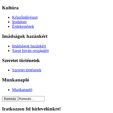
Kultúra
Képzőművészet
Irodalom
Érdekességek
Imádságok hazánkért
Imádságok hazánkért
Szent István országáért
Szeretet történetek
Szeretet történetek
Munkanapló
Munkanapló
Iratkozzon fel hírlevelünkre!