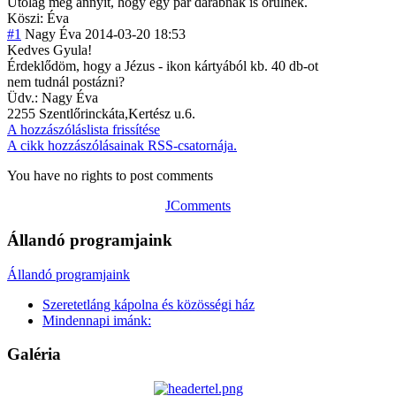
Utólag még annyit, hogy egy pár darabnak is örülnék.
Köszi: Éva
#1
Nagy Éva
2014-03-20 18:53
Kedves Gyula!
Érdeklődöm, hogy a Jézus - ikon kártyából kb. 40 db-ot
nem tudnál postázni?
Üdv.: Nagy Éva
2255 Szentlőrinckáta
,Kertész u.6.
A hozzászóláslista frissítése
A cikk hozzászólásainak RSS-csatornája.
You have no rights to post comments
JComments
Állandó programjaink
Állandó programjaink
Szeretetláng kápolna és közösségi ház
Mindennapi imánk:
Galéria