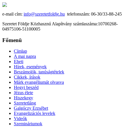
e-mail cím:
info@szeretetfoldje.hu
telefonszám: 06-30/33-88-245
Szeretet Földje Közhasznú Alapítvány számlaszáma:10700268-
04975106-51100005
Főmenü
Címlap
A mai napra
Eheti
Hírek, események
Beszámolók, tanúságtételek
Cikkek, írások
Márk evangéliumát olvasva
Hegyi beszéd
Jézus élete
Hiszekegy
Szeretetláng
Galgóczy Erzsébet
Evangelizációs levelek
Videók
Szemináriumok