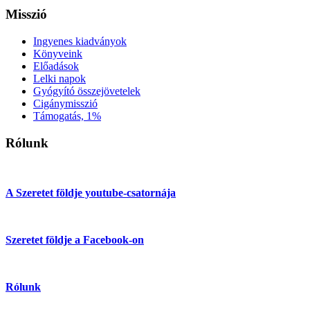
Misszió
Ingyenes kiadványok
Könyveink
Előadások
Lelki napok
Gyógyító összejövetelek
Cigánymisszió
Támogatás, 1%
Rólunk
A Szeretet földje youtube-csatornája
Szeretet földje a Facebook-on
Rólunk