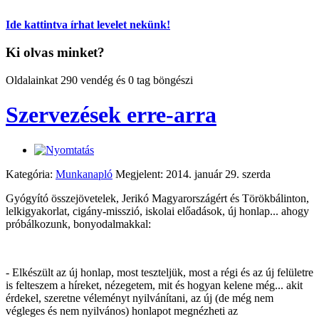
Ide kattintva írhat levelet nekünk!
Ki olvas minket?
Oldalainkat 290 vendég és 0 tag böngészi
Szervezések erre-arra
Kategória:
Munkanapló
Megjelent: 2014. január 29. szerda
Gyógyító összejövetelek, Jerikó Magyarországért és Törökbálinton,
lelkigyakorlat, cigány-misszió, iskolai előadások, új honlap... ahogy
próbálkozunk, bonyodalmakkal:
- Elkészült az új honlap, most teszteljük, most a régi és az új felületre
is felteszem a híreket, nézegetem, mit és hogyan kelene még... akit
érdekel, szeretne véleményt nyilvánítani, az új (de még nem
végleges és nem nyilvános) honlapot megnézheti az