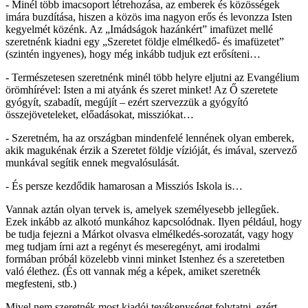
- Minél több imacsoport létrehozása, az emberek és közösségek
imára buzdítása, hiszen a közös ima nagyon erős és levonzza Isten
kegyelmét közénk. Az „Imádságok hazánkért” imafüzet mellé
szeretnénk kiadni egy „Szeretet földje elmélkedő- és imafüzetet”
(szintén ingyenes), hogy még inkább tudjuk ezt erősíteni…
- Természetesen szeretnénk minél több helyre eljutni az Evangélium
örömhírével: Isten a mi atyánk és szeret minket! Az Ő szeretete
gyógyít, szabadít, megújít – ezért szervezzük a gyógyító
összejöveteleket, előadásokat, missziókat…
- Szeretném, ha az országban mindenfelé lennének olyan emberek,
akik magukénak érzik a Szeretet földje vízióját, és imával, szervező
munkával segítik ennek megvalósulását.
- És persze kezdődik hamarosan a Missziós Iskola is…
Vannak aztán olyan tervek is, amelyek személyesebb jellegűek.
Ezek inkább az alkotó munkához kapcsolódnak. Ilyen például, hogy
be tudja fejezni a Márkot olvasva elmélkedés-sorozatát, vagy hogy
meg tudjam írni azt a regényt és meseregényt, ami irodalmi
formában próbál közelebb vinni minket Istenhez és a szeretetben
való élethez. (És ott vannak még a képek, amiket szeretnék
megfesteni, stb.)
Mivel nem szeretnék most kiadói tevékenységet folytatni, ezért