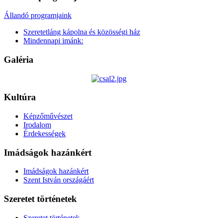
Állandó programjaink
Szeretetláng kápolna és közösségi ház
Mindennapi imánk:
Galéria
Kultúra
Képzőművészet
Irodalom
Érdekességek
Imádságok hazánkért
Imádságok hazánkért
Szent István országáért
Szeretet történetek
Szeretet történetek