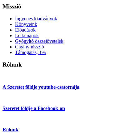
Misszió
Ingyenes kiadványok
Könyveink
Előadások
Lelki napok
Gyógyító összejövetelek
Cigánymisszió
Támogatás, 1%
Rólunk
A Szeretet földje youtube-csatornája
Szeretet földje a Facebook-on
Rólunk