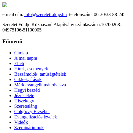
e-mail cím:
info@szeretetfoldje.hu
telefonszám: 06-30/33-88-245
Szeretet Földje Közhasznú Alapítvány számlaszáma:10700268-
04975106-51100005
Főmenü
Címlap
A mai napra
Eheti
Hírek, események
Beszámolók, tanúságtételek
Cikkek, írások
Márk evangéliumát olvasva
Hegyi beszéd
Jézus élete
Hiszekegy
Szeretetláng
Galgóczy Erzsébet
Evangelizációs levelek
Videók
Szemináriumok