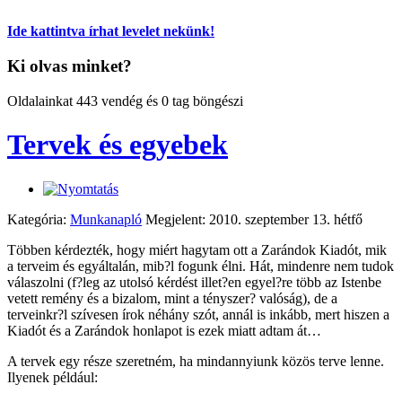
Ide kattintva írhat levelet nekünk!
Ki olvas minket?
Oldalainkat 443 vendég és 0 tag böngészi
Tervek és egyebek
Kategória:
Munkanapló
Megjelent: 2010. szeptember 13. hétfő
Többen kérdezték, hogy miért hagytam ott a Zarándok Kiadót, mik
a terveim és egyáltalán, mib?l fogunk élni. Hát, mindenre nem tudok
válaszolni (f?leg az utolsó kérdést illet?en egyel?re több az Istenbe
vetett remény és a bizalom, mint a tényszer? valóság), de a
terveinkr?l szívesen írok néhány szót, annál is inkább, mert hiszen a
Kiadót és a Zarándok honlapot is ezek miatt adtam át…
A tervek egy része szeretném, ha mindannyiunk közös terve lenne.
Ilyenek például: