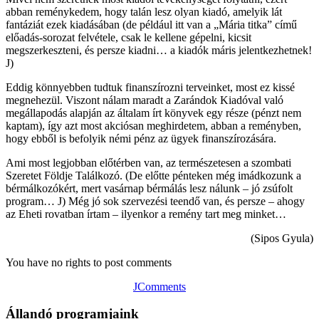
abban reménykedem, hogy talán lesz olyan kiadó, amelyik lát
fantáziát ezek kiadásában (de például itt van a „Mária titka” című
előadás-sorozat felvétele, csak le kellene gépelni, kicsit
megszerkeszteni, és persze kiadni… a kiadók máris jelentkezhetnek!
J)
Eddig könnyebben tudtuk finanszírozni terveinket, most ez kissé
megnehezül. Viszont nálam maradt a Zarándok Kiadóval való
megállapodás alapján az általam írt könyvek egy része (pénzt nem
kaptam), így azt most akciósan meghirdetem, abban a reményben,
hogy ebből is befolyik némi pénz az ügyek finanszírozására.
Ami most legjobban előtérben van, az természetesen a szombati
Szeretet Földje Találkozó. (De előtte pénteken még imádkozunk a
bérmálkozókért, mert vasárnap bérmálás lesz nálunk – jó zsúfolt
program… J) Még jó sok szervezési teendő van, és persze – ahogy
az Eheti rovatban írtam – ilyenkor a remény tart meg minket…
(Sipos Gyula)
You have no rights to post comments
JComments
Állandó programjaink