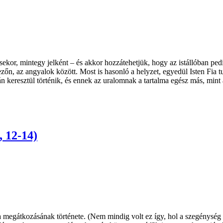
ekor, mintegy jelként – és akkor hozzátehetjük, hogy az istállóban ped
ezőn, az angyalok között. Most is hasonló a helyzet, egyedül Isten Fia
án keresztül történik, és ennek az uralomnak a tartalma egész más, min
, 12-14)
a megátkozásának története. (Nem mindig volt ez így, hol a szegénység 