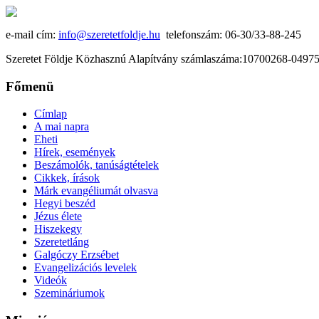
e-mail cím:
info@szeretetfoldje.hu
telefonszám: 06-30/33-88-245
Szeretet Földje Közhasznú Alapítvány számlaszáma:10700268-049
Főmenü
Címlap
A mai napra
Eheti
Hírek, események
Beszámolók, tanúságtételek
Cikkek, írások
Márk evangéliumát olvasva
Hegyi beszéd
Jézus élete
Hiszekegy
Szeretetláng
Galgóczy Erzsébet
Evangelizációs levelek
Videók
Szemináriumok