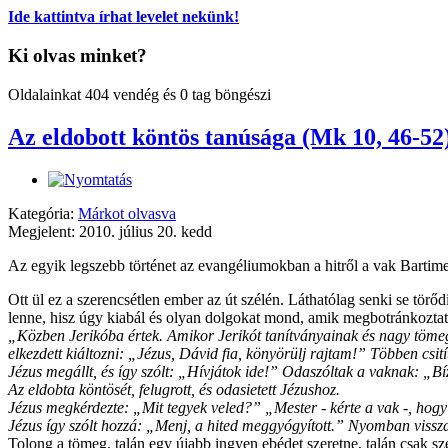
Ide kattintva írhat levelet nekünk!
Ki olvas minket?
Oldalainkat 404 vendég és 0 tag böngészi
Az eldobott köntös tanúsága (Mk 10, 46-52
Kategória:
Márkot olvasva
Megjelent: 2010. július 20. kedd
Az egyik legszebb történet az evangéliumokban a hitről a vak Bartime
Ott ül ez a szerencsétlen ember az út szélén. Láthatólag senki se tör
lenne, hisz úgy kiabál és olyan dolgokat mond, amik megbotránkoztatóa
„Közben Jerikóba értek. Amikor Jerikót tanítványainak és nagy tömegne
elkezdett kiáltozni: „Jézus, Dávid fia, könyörülj rajtam!” Többen csi
Jézus megállt, és így szólt: „Hívjátok ide!” Odaszóltak a vaknak: „Bízz
Az eldobta köntösét, felugrott, és odasietett Jézushoz.
Jézus megkérdezte: „Mit tegyek veled?” „Mester - kérte a vak -, hogy
Jézus így szólt hozzá: „Menj, a hited meggyógyított.” Nyomban visszak
Tolong a tömeg, talán egy újabb ingyen ebédet szeretne, talán csak szé