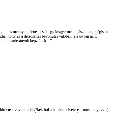
ig nincs mennyei jelenés, csak egy kisgyermek a jászolban, mégis ott
 tudja, hogy ez a dicsőséges bevonulás valóban jele ugyan az Ő
t amit a tanítványok képzelnek…"
hirdetése zavarta a hív?ket, hol a hatalom elvetése – most meg ez…)