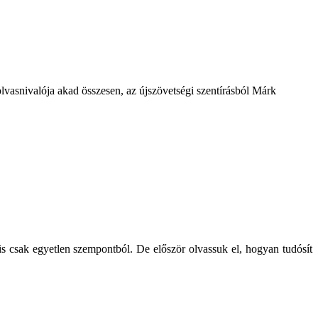
 olvasnivalója akad összesen, az újszövetségi szentírásból Márk
is csak egyetlen szempontból. De először olvassuk el, hogyan tudósít