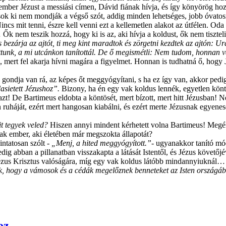
ember Jézust a messiási címen, Dávid fiának hívja, és így könyörög hozzá
asok ki nem mondják a végső szót, addig minden lehetséges, jobb óvat
ncs mit tenni, észre kell venni ezt a kellemetlen alakot az útfélen. Od
Ők nem teszik hozzá, hogy ki is az, aki hívja a koldust, ők nem tiszt
és bezárja az ajtót, ti meg kint maradtok és zörgetni kezdtek az ajtón:
ittunk, a mi utcánkon tanítottál. De ő megismétli: Nem tudom, honnan v
, mert fel akarja hívni magára a figyelmet. Honnan is tudhatná ő, hogy
 gondja van rá, az képes őt meggyógyítani, s ha ez így van, akkor pedig
dasietett Jézushoz”.
Bizony, ha én egy vak koldus lennék, egyetlen könt
zt! De Bartimeus eldobta a köntösét, mert bízott, mert hitt Jézusban! 
tlen ruháját, ezért mert hangosan kiabálni, és ezért merte Jézusnak egye
t tegyek veled?
Hiszen annyi mindent kérhetett volna Bartimeus! Megélhet
ak ember, aki életében már megszokta állapotát?
ntatosan szólt -
„Menj, a hited meggyógyított.”-
ugyanakkor tanító módo
edig abban a pillanatban visszakapta a látását Istentől, és Jézus követőjé
us Krisztus valóságára, míg egy vak koldus látóbb mindannyiuknál… s
 hogy a vámosok és a cédák megelőznek benneteket az Isten országá
oz