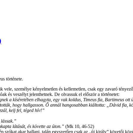
)
us története.
ődik vele, személye kényelmetlen és kellemetlen, csak egy zavaró tényez
k és veszélyt jelenthetnek. De olvassuk el először a történetet:
k a kíséretében elhagyta, egy vak koldus, Timeus fia, Bartimeus ott ült
tították, hogy hallgasson. Ő annál hangosabban kiáltotta: „Dávid fia, k
ál, kelj fel, téged hív!”
 lássak.”
apta látását, és követte az úton.”
(Mk 10, 46-52)
p szókat akar hallani, talán egyszerűen csak az „új király” követői közé