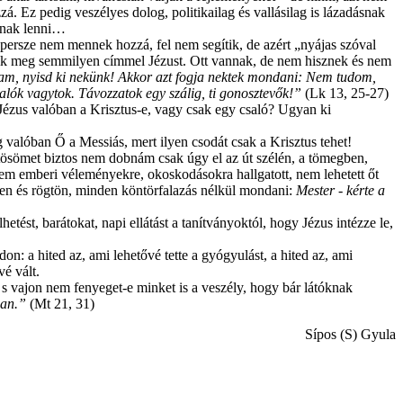
. Ez pedig veszélyes dolog, politikailag és vallásilag is lázadásnak
osnak lenni…
a persze nem mennek hozzá, fel nem segítik, de azért „nyájas szóval
elik meg semmilyen címmel Jézust. Ott vannak, de nem hisznek és nem
 Uram, nyisd ki nekünk! Akkor azt fogja nektek mondani: Nem tudom,
alók vagytok. Távozzatok egy szálig, ti gonosztevők!”
(Lk 13, 25-27)
 Jézus valóban a Krisztus-e, vagy csak egy csaló? Ugyan ki
 valóban Ő a Messiás, mert ilyen csodát csak a Krisztus tehet!
ösömet biztos nem dobnám csak úgy el az út szélén, a tömegben,
Nem emberi véleményekre, okoskodásokra hallgatott, nem lehetett őt
nesen és rögtön, minden köntörfalazás nélkül mondani:
Mester - kérte a
ést, barátokat, napi ellátást a tanítványoktól, hogy Jézus intézze le,
n: a hited az, ami lehetővé tette a gyógyulást, a hited az, ami
vé vált.
 vajon nem fenyeget-e minket is a veszély, hogy bár látóknak
ban.”
(Mt 21, 31)
Sípos (S) Gyula