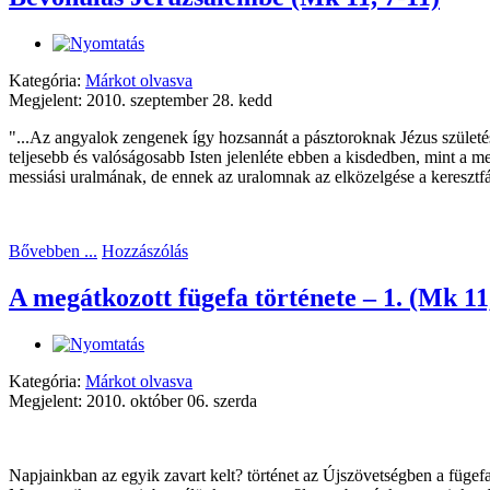
Kategória:
Márkot olvasva
Megjelent: 2010. szeptember 28. kedd
"...Az angyalok zengenek így hozsannát a pásztoroknak Jézus születés
teljesebb és valóságosabb Isten jelenléte ebben a kisdedben, mint a m
messiási uralmának, de ennek az uralomnak az elközelgése a keresztf
Bővebben ...
Hozzászólás
A megátkozott fügefa története – 1. (Mk 11
Kategória:
Márkot olvasva
Megjelent: 2010. október 06. szerda
Napjainkban az egyik zavart kelt? történet az Újszövetségben a fügef