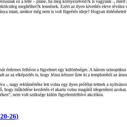
ézusnak ez a tette – pláne, ha még környezetvéd?k is vagyunk -, miért 
rkölcsileg megítélhet?k lennének. Ezért az ilyen kivetítés eleve tévútr
nya miatt, amikor még nem is volt fügeérés ideje? Hogyan történhetett
, bár érdemes felhívni a figyelmet egy különbségre. A három szinoptiku
akult az az elképzelés is, hogy Jézus kétszer űzte ki a templomból az ár
 -, nagy reklámértéke lett volna egy ilyen prófétai tettnek a nyilváno
ető, hogy működése kezdetén el akarta volna magától idegeníteni azokat
vidéken”, nem volt szüksége külön figyelemfelhívó akciókra.
 20-26)