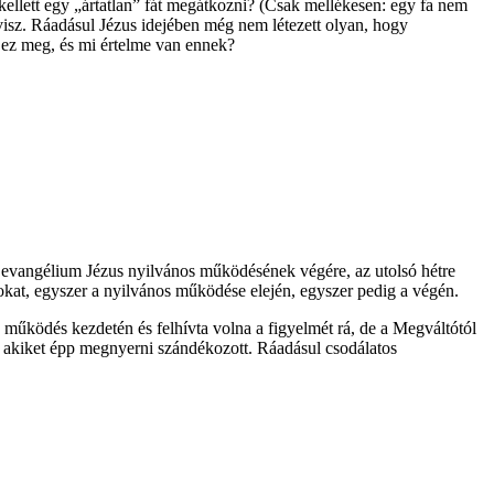
kellett egy „ártatlan” fát megátkozni? (Csak mellékesen: egy fa nem
a visz. Ráadásul Jézus idejében még nem létezett olyan, hogy
 ez meg, és mi értelme van ennek?
s evangélium Jézus nyilvános működésének végére, az utolsó hétre
usokat, egyszer a nyilvános működése elején, egyszer pedig a végén.
s működés kezdetén és felhívta volna a figyelmét rá, de a Megváltótól
, akiket épp megnyerni szándékozott. Ráadásul csodálatos