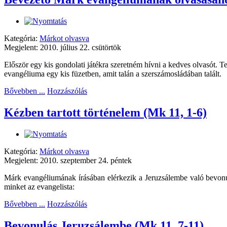
Kategória:
Márkot olvasva
Megjelent: 2010. július 22. csütörtök
Először egy kis gondolati játékra szeretném hívni a kedves olvasót. Te
evangéliuma egy kis füzetben, amit talán a szerszámosládában talált.
Bővebben ...
Hozzászólás
Kézben tartott történelem (Mk 11, 1-6)
Kategória:
Márkot olvasva
Megjelent: 2010. szeptember 24. péntek
Márk evangéliumának írásában elérkezik a Jeruzsálembe való bevonulá
minket az evangelista:
Bővebben ...
Hozzászólás
Bevonulás Jeruzsálembe (Mk 11, 7-11)