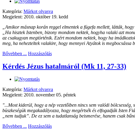
Kategória:
Márkot olvasva
Megjelent: 2010. október 19. kedd
„Amikor másnap korán reggel elmentek a fügefa mellett, látták, hogy tö
„Ha hisztek Istenben, bizony mondom nektek, hogyha valaki azt mond
az csakugyan megtörténik. Ezért mondom nektek, hogy ha imádkoztok 
meg, ha nehezteltek valakire, hogy mennyei Atyátok is megbocsássa 
Bővebben ...
Hozzászólás
Kérdés Jézus hatalmáról (Mk 11, 27-33)
Kategória:
Márkot olvasva
Megjelent: 2010. november 05. péntek
"...Most kiderül, hogy a nép vezetőiben nincs sem valódi bölcsesség,
büszkeségük megakadályozza, hogy megértsék és elfogadják Isten Fiát, 
„nem tudjuk”. De ez sem a tudatlanság beismerése, hanem csak bűnös
Bővebben ...
Hozzászólás