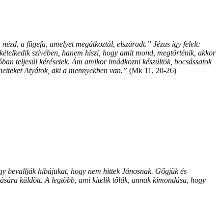
nézd, a fügefa, amelyet megátkoztál, elszáradt.” Jézus így felelt:
ételkedik szívében, hanem hiszi, hogy amit mond, megtörténik, akkor
ban teljesül kérésetek. Ám amikor imádkozni készültök, bocsássatok
neiteket Atyátok, aki a mennyekben van.”
(Mk 11, 20-26)
ogy bevallják hibájukat, hogy nem hittek Jánosnak. Gőgjük és
tására küldött. A legtöbb, ami kitelik tőlük, annak kimondása, hogy