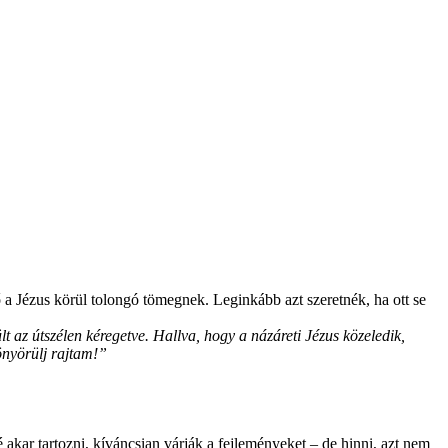
ő a Jézus körül tolongó tömegnek. Leginkább azt szeretnék, ha ott se
 az útszélen kéregetve. Hallva, hogy a názáreti Jézus közeledik,
önyörülj rajtam!”
 akar tartozni, kíváncsian várják a fejleményeket – de hinni, azt nem