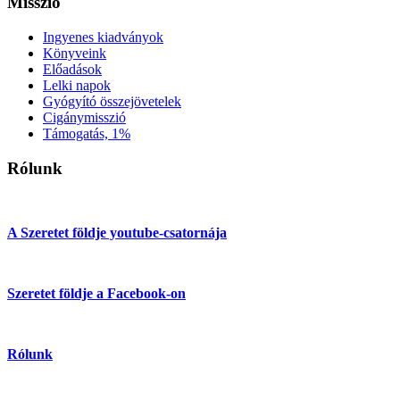
Misszió
Ingyenes kiadványok
Könyveink
Előadások
Lelki napok
Gyógyító összejövetelek
Cigánymisszió
Támogatás, 1%
Rólunk
A Szeretet földje youtube-csatornája
Szeretet földje a Facebook-on
Rólunk