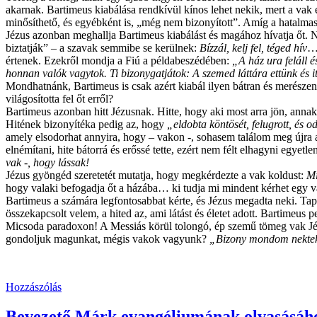
akarnak. Bartimeus kiabálása rendkívül kínos lehet nekik, mert a vak 
minősíthető, és egyébként is, „még nem bizonyított”. Amíg a hatalm
Jézus azonban meghallja Bartimeus kiabálást és magához hívatja őt. Ni
biztatják” – a szavak semmibe se kerülnek:
Bízzál, kelj fel, téged hív
… 
értenek. Ezekről mondja a Fiú a példabeszédében:
„A ház ura feláll 
honnan valók vagytok. Ti bizonygatjátok: A szemed láttára ettünk és 
Mondhatnánk, Bartimeus is csak azért kiabál ilyen bátran és merészen
világosította fel őt erről?
Bartimeus azonban hitt Jézusnak. Hitte, hogy aki most arra jön, annak
Hitének bizonyítéka pedig az, hogy
„eldobta köntösét, felugrott, és o
amely elsodorhat annyira, hogy – vakon -, sohasem találom meg újra a
elnémítani, hite bátorrá és erőssé tette, ezért nem félt elhagyni egye
vak -, hogy lássak!
Jézus gyöngéd szeretetét mutatja, hogy megkérdezte a vak koldust:
Mi
hogy valaki befogadja őt a házába… ki tudja mi mindent kérhet egy v
Bartimeus a számára legfontosabbat kérte, és Jézus megadta neki. Tapi
összekapcsolt velem, a hited az, ami látást és életet adott. Bartimeus p
Micsoda paradoxon! A Messiás körül tolongó, ép szemű tömeg vak Jéz
gondoljuk magunkat, mégis vakok vagyunk?
„Bizony mondom nektek,
Hozzászólás
Bevezető Márk evangéliumának olvasásáh