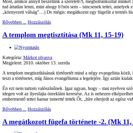
Most, amikor annyit beszélünk a szeretetr?l, megbotránkoztat minket J
tud ártatlan lenni, mint ahogy b?nös sem – nincsenek tettei, amelyek e
„környezeti válság”…) De mégis: megátkozni egy fügefát a termés hiá
Bővebben ...
Hozzászólás
A templom megtisztítása (Mk 11, 15-19)
Kategória:
Márkot olvasva
Megjelent: 2010. október 13. szerda
A templom megtisztításának történetét mind a négy evangelista közli
teszi a történetet, míg János evangéliuma a legelejére. Így aztán kial
Én ezt nem tartom valószínűnek. Igaz ugyan, hogy – mai nyelven szólva
idegen volt az ilyesfajta önreklám keresése. Az is nehezen elképzelh
embermentő tettei hamar ismertté tették Őt, „híre elterjedt az egész 
Bővebben ...
Hozzászólás
A megátkozott fügefa története -2. (Mk 11,