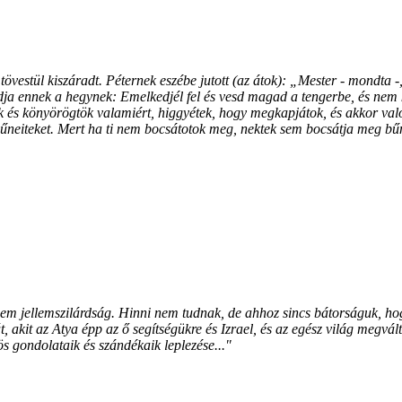
vestül kiszáradt. Péternek eszébe jutott (az átok): „Mester - mondta -, 
ja ennek a hegynek: Emelkedjél fel és vesd magad a tengerbe, és nem k
és könyörögtök valamiért, higgyétek, hogy megkapjátok, és akkor való
bűneiteket. Mert ha ti nem bocsátotok meg, nektek sem bocsátja meg bű
 sem jellemszilárdság. Hinni nem tudnak, de ahhoz sincs bátorságuk, h
akit az Atya épp az ő segítségükre és Izrael, és az egész világ megvál
 gondolataik és szándékaik leplezése..."