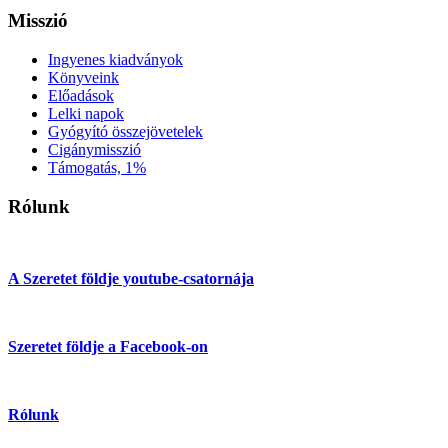
Misszió
Ingyenes kiadványok
Könyveink
Előadások
Lelki napok
Gyógyító összejövetelek
Cigánymisszió
Támogatás, 1%
Rólunk
A Szeretet földje youtube-csatornája
Szeretet földje a Facebook-on
Rólunk