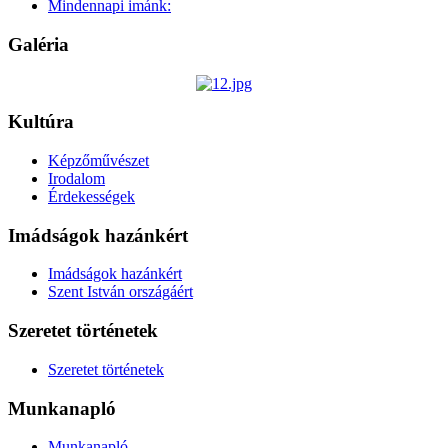
Mindennapi imánk:
Galéria
Kultúra
Képzőművészet
Irodalom
Érdekességek
Imádságok hazánkért
Imádságok hazánkért
Szent István országáért
Szeretet történetek
Szeretet történetek
Munkanapló
Munkanapló