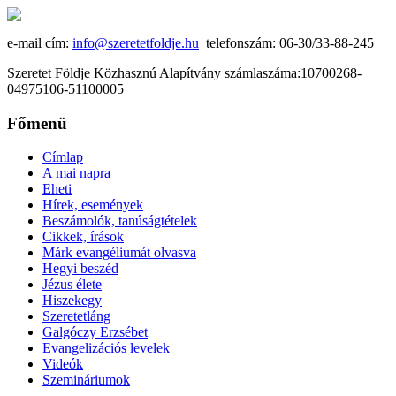
e-mail cím:
info@szeretetfoldje.hu
telefonszám: 06-30/33-88-245
Szeretet Földje Közhasznú Alapítvány számlaszáma:10700268-
04975106-51100005
Főmenü
Címlap
A mai napra
Eheti
Hírek, események
Beszámolók, tanúságtételek
Cikkek, írások
Márk evangéliumát olvasva
Hegyi beszéd
Jézus élete
Hiszekegy
Szeretetláng
Galgóczy Erzsébet
Evangelizációs levelek
Videók
Szemináriumok