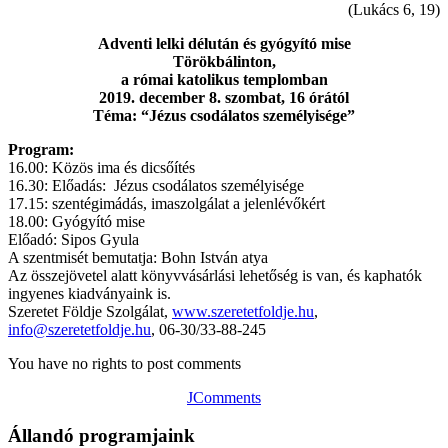
(Lukács 6, 19)
Adventi lelki délután és gyógyító mise
Törökbálinton,
a római katolikus templomban
2019. december 8. szombat, 16 órától
Téma: “Jézus csodálatos személyisége”
Program:
16.00: Közös ima és dicsőítés
16.30: Előadás: Jézus csodálatos személyisége
17.15: szentégimádás, imaszolgálat a jelenlévőkért
18.00: Gyógyító mise
Előadó: Sipos Gyula
A szentmisét bemutatja: Bohn István atya
Az összejövetel alatt könyvvásárlási lehetőség is van, és kaphatók
ingyenes kiadványaink is.
Szeretet Földje Szolgálat,
www.szeretetfoldje.hu
,
info@szeretetfoldje.hu
, 06-30/33-88-245
You have no rights to post comments
JComments
Állandó programjaink