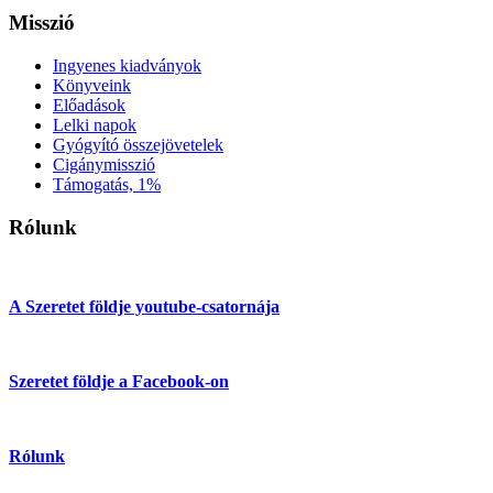
Misszió
Ingyenes kiadványok
Könyveink
Előadások
Lelki napok
Gyógyító összejövetelek
Cigánymisszió
Támogatás, 1%
Rólunk
A Szeretet földje youtube-csatornája
Szeretet földje a Facebook-on
Rólunk