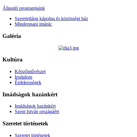
Állandó programjaink
Szeretetláng kápolna és közösségi ház
Mindennapi imánk:
Galéria
Kultúra
Képzőművészet
Irodalom
Érdekességek
Imádságok hazánkért
Imádságok hazánkért
Szent István országáért
Szeretet történetek
Szeretet történetek