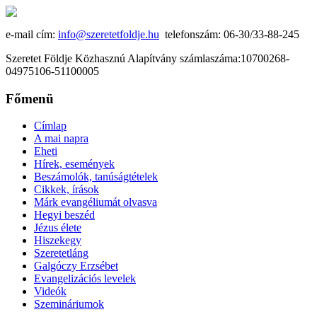
e-mail cím:
info@szeretetfoldje.hu
telefonszám: 06-30/33-88-245
Szeretet Földje Közhasznú Alapítvány számlaszáma:10700268-
04975106-51100005
Főmenü
Címlap
A mai napra
Eheti
Hírek, események
Beszámolók, tanúságtételek
Cikkek, írások
Márk evangéliumát olvasva
Hegyi beszéd
Jézus élete
Hiszekegy
Szeretetláng
Galgóczy Erzsébet
Evangelizációs levelek
Videók
Szemináriumok