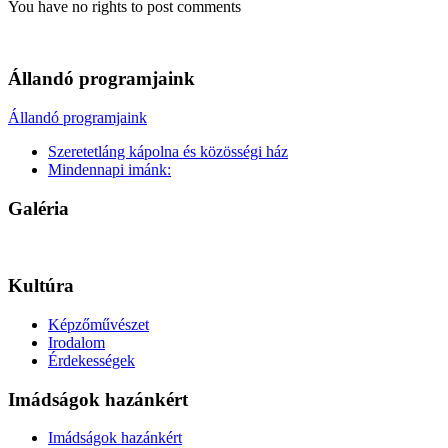
You have no rights to post comments
Állandó programjaink
Állandó programjaink
Szeretetláng kápolna és közösségi ház
Mindennapi imánk:
Galéria
Kultúra
Képzőművészet
Irodalom
Érdekességek
Imádságok hazánkért
Imádságok hazánkért