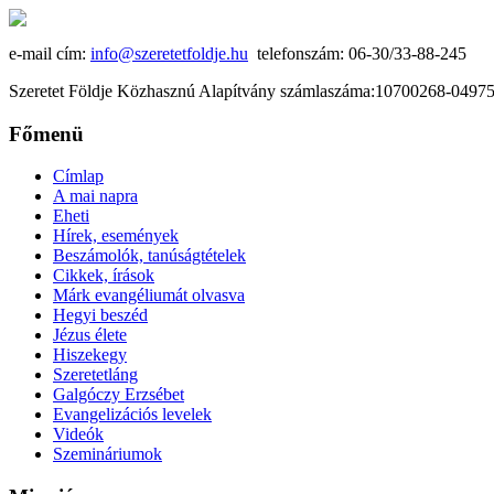
e-mail cím:
info@szeretetfoldje.hu
telefonszám: 06-30/33-88-245
Szeretet Földje Közhasznú Alapítvány számlaszáma:10700268-049
Főmenü
Címlap
A mai napra
Eheti
Hírek, események
Beszámolók, tanúságtételek
Cikkek, írások
Márk evangéliumát olvasva
Hegyi beszéd
Jézus élete
Hiszekegy
Szeretetláng
Galgóczy Erzsébet
Evangelizációs levelek
Videók
Szemináriumok