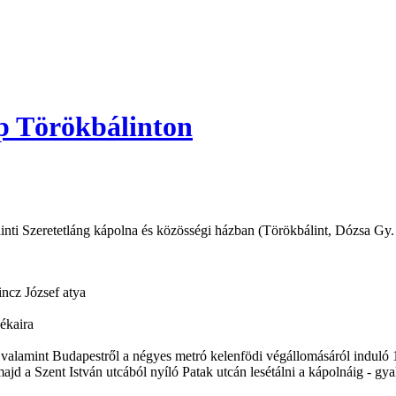
ap Törökbálinton
álinti Szeretetláng kápolna és közösségi házban (Törökbálint, Dózsa Gy
incz József atya
ékaira
alamint Budapestről a négyes metró kelenfödi végállomásáról induló 1
ajd a Szent István utcából nyíló Patak utcán lesétálni a kápolnáig - gya