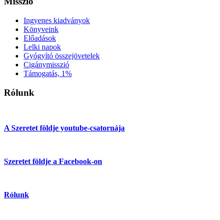
Misszió
Ingyenes kiadványok
Könyveink
Előadások
Lelki napok
Gyógyító összejövetelek
Cigánymisszió
Támogatás, 1%
Rólunk
A Szeretet földje youtube-csatornája
Szeretet földje a Facebook-on
Rólunk