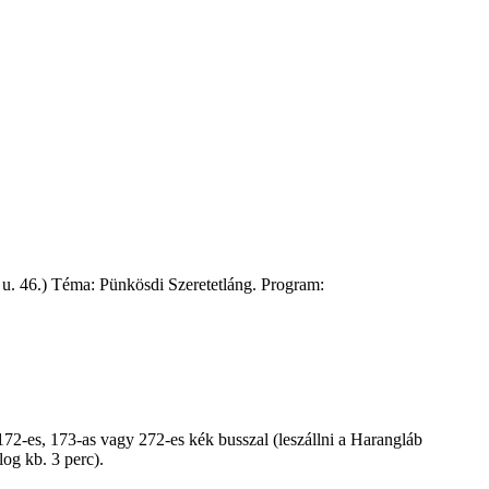
. u. 46.) Téma: Pünkösdi Szeretetláng. Program:
72-es, 173-as vagy 272-es kék busszal (leszállni a Harangláb
log kb. 3 perc).