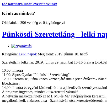
Ide kattintva írhat levelet nekünk!
Ki olvas minket?
Oldalainkat 396 vendég és 0 tag böngészi
Pünkösdi Szeretetláng - lelki n
Kategória:
Lelki napok
Megjelent: 2019. június 10. hétfő
Szeretetláng lelki nap 2019. június 29. szombat 10-16 óráig a törökb
10.00: Imaóra
11.00: Sipos Gyula: “Pünkösdi Szeretetláng”
12.00: Szentmise, utána közös közbenjáró ima a jelenlévőkért - Balad
Ebédszünet
14.00: Imaóra és egyéni közbenjáró ima a jelenlévők személyes szánd
A program ingyenes, mindenkit szeretettel várunk!
A helyszín megközelíthető az M1, M0 és M7 autópályákon keresztül, v
megállónál kell, a Baross utca - Szent István utca kereszteződésénél, m