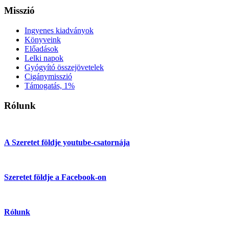
Misszió
Ingyenes kiadványok
Könyveink
Előadások
Lelki napok
Gyógyító összejövetelek
Cigánymisszió
Támogatás, 1%
Rólunk
A Szeretet földje youtube-csatornája
Szeretet földje a Facebook-on
Rólunk