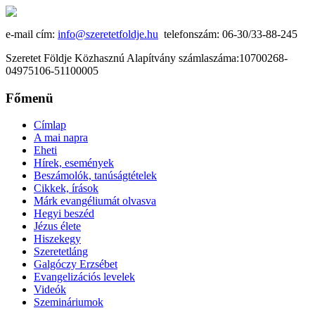
e-mail cím:
info@szeretetfoldje.hu
telefonszám: 06-30/33-88-245
Szeretet Földje Közhasznú Alapítvány számlaszáma:10700268-
04975106-51100005
Főmenü
Címlap
A mai napra
Eheti
Hírek, események
Beszámolók, tanúságtételek
Cikkek, írások
Márk evangéliumát olvasva
Hegyi beszéd
Jézus élete
Hiszekegy
Szeretetláng
Galgóczy Erzsébet
Evangelizációs levelek
Videók
Szemináriumok