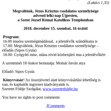
(Lukács 1,35)
Megváltónk, Jézus Krisztus csodálatos személyisége
adventi lelki nap Újpesten,
a Szent József Római Katolikus Templomban
2018. december 15. szombat, 16 órától
Program:
16.00 imaóra szentségimádással, a jelenlévők szándékaira is
17.00: Megváltónk, Jézus Krisztus csodálatos személyisége –
előadás (Sipos Gyula)
18.00: Gyógyító mise, utána rövid közbenjáró ima a jelenlévőkért
A szentmisét 18 órakor bemutatja: Molnár István atya
Előadó: Sipos Gyula
Könyvvásár
! Az összejövetel alatt könyvvásárlási lehetőség is
van, és kaphatók ingyenes kiadványaink is.
Szeretet Földje Szolgálat,
www.szeretetfoldje.hu
You have no rights to post comments
JComments