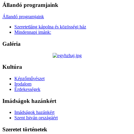
Állandó programjaink
Állandó programjaink
Szeretetláng kápolna és közösségi ház
Mindennapi imánk:
Galéria
Kultúra
Képzőművészet
Irodalom
Érdekességek
Imádságok hazánkért
Imádságok hazánkért
Szent István országáért
Szeretet történetek