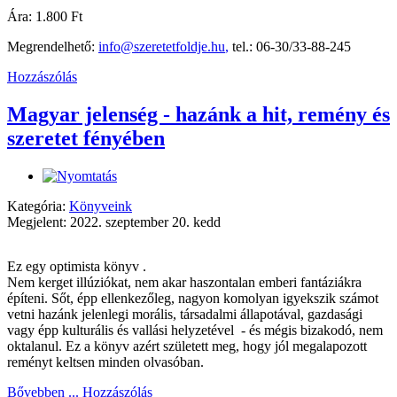
Ára: 1.800 Ft
Megrendelhető:
info@szeretetfoldje.hu
,
tel.: 06-30/33-88-245
Hozzászólás
Magyar jelenség - hazánk a hit, remény és
szeretet fényében
Kategória:
Könyveink
Megjelent: 2022. szeptember 20. kedd
Ez egy optimista könyv .
Nem kerget illúziókat, nem akar haszontalan emberi fantáziákra
építeni. Sőt, épp ellenkezőleg, nagyon komolyan igyekszik számot
vetni hazánk jelenlegi morális, társadalmi állapotával, gazdasági
vagy épp kulturális és vallási helyzetével - és mégis bizakodó, nem
oktalanul. Ez a könyv azért született meg, hogy jól megalapozott
reményt keltsen minden olvasóban.
Bővebben ...
Hozzászólás