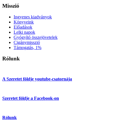
Misszió
Ingyenes kiadványok
Könyveink
Előadások
Lelki napok
Gyógyító összejövetelek
Cigánymisszió
Támogatás, 1%
Rólunk
A Szeretet földje youtube-csatornája
Szeretet földje a Facebook-on
Rólunk