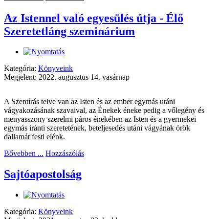
Az Istennel való egyesülés útja - Élő
Szeretetláng szeminárium
Kategória:
Könyveink
Megjelent: 2022. augusztus 14. vasárnap
A Szentírás telve van az Isten és az ember egymás utáni
vágyakozásának szavaival, az Énekek éneke pedig a vőlegény és
menyasszony szerelmi páros énekében az Isten és a gyermekei
egymás iránti szeretetének, beteljesedés utáni vágyának örök
dallamát festi elénk.
Bővebben ...
Hozzászólás
Sajtóapostolság
Kategória:
Könyveink