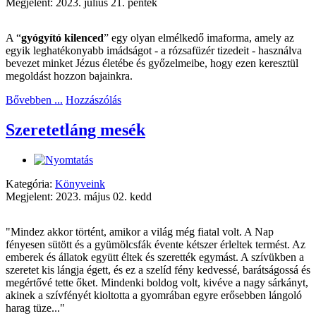
Megjelent: 2023. július 21. péntek
A “
gyógyító kilenced
” egy olyan elmélkedő imaforma, amely az
egyik leghatékonyabb imádságot - a rózsafüzér tizedeit - használva
bevezet minket Jézus életébe és győzelmeibe, hogy ezen keresztül
megoldást hozzon bajainkra.
Bővebben ...
Hozzászólás
Szeretetláng mesék
Kategória:
Könyveink
Megjelent: 2023. május 02. kedd
"Mindez akkor történt, amikor a világ még fiatal volt. A Nap
fényesen sütött és a gyümölcsfák évente kétszer érleltek termést. Az
emberek és állatok együtt éltek és szerették egymást. A szívükben a
szeretet kis lángja égett, és ez a szelíd fény kedvessé, barátságossá és
megértővé tette őket. Mindenki boldog volt, kivéve a nagy sárkányt,
akinek a szívfényét kioltotta a gyomrában egyre erősebben lángoló
harag tüze..."