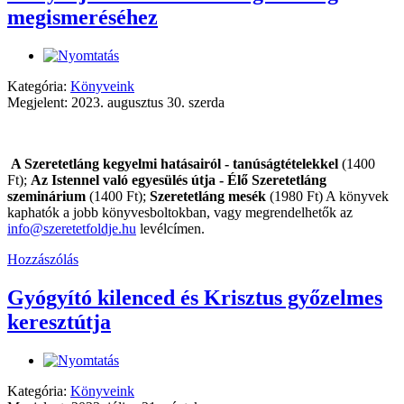
megismeréséhez
Kategória:
Könyveink
Megjelent: 2023. augusztus 30. szerda
A Szeretetláng kegyelmi hatásairól - tanúságtételekkel
(1400
Ft);
Az Istennel való egyesülés útja - Élő Szeretetláng
szeminárium
(1400 Ft);
Szeretetláng mesék
(1980 Ft) A könyvek
kaphatók a jobb könyvesboltokban, vagy megrendelhetők az
info@szeretetfoldje.hu
levélcímen.
Hozzászólás
Gyógyító kilenced és Krisztus győzelmes
keresztútja
Kategória:
Könyveink