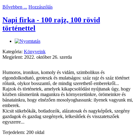
Bővebben ...
Hozzászólás
Napi firka - 100 rajz, 100 rövid
történettel
Kategória:
Könyveink
Megjelent: 2022. október 26. szerda
Humoros, ironikus, komoly és vidám, szimbolikus és
elgondolkodtató, groteszk és mulatságos: száz rajz és száz történet
rólunk, olykor bosszantó, de mindig szerethető emberekről...
Rajzok és történetek, amelyek kikapcsolódást nyújtanak úgy, hogy
közben ráismerünk magunkra és környezetünkre, örömeinkre és
bánatainkra, hogy elnézően mosolyoghassunk: ilyenek vagyunk mi,
emberek.
Kicsit sükebókák, botladozók, alázatosak és nagyképűek, szegény
gazdagok és gazdag szegények, lelkesítőek és visszatetszőek
egyszerre...
Terjedelem: 200 oldal