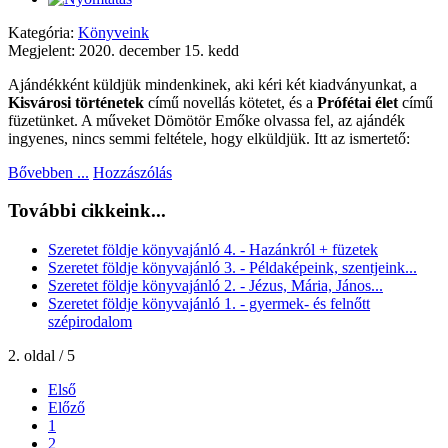
Kategória:
Könyveink
Megjelent: 2020. december 15. kedd
Ajándékként küldjük mindenkinek, aki kéri két kiadványunkat, a
Kisvárosi történetek
című novellás kötetet, és a
Prófétai élet
című
füzetünket. A műveket Dömötör Emőke olvassa fel, az ajándék
ingyenes, nincs semmi feltétele, hogy elküldjük. Itt az ismertető:
Bővebben ...
Hozzászólás
További cikkeink...
Szeretet földje könyvajánló 4. - Hazánkról + füzetek
Szeretet földje könyvajánló 3. - Példaképeink, szentjeink...
Szeretet földje könyvajánló 2. - Jézus, Mária, János...
Szeretet földje könyvajánló 1. - gyermek- és felnőtt
szépirodalom
2. oldal / 5
Első
Előző
1
2