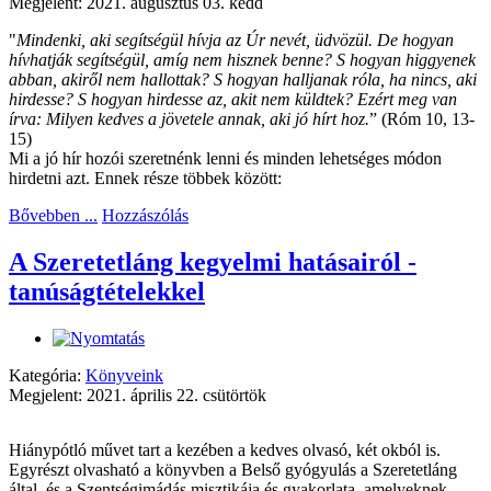
Megjelent: 2021. augusztus 03. kedd
"
Mindenki, aki segítségül hívja az Úr nevét, üdvözül. De hogyan
hívhatják segítségül, amíg nem hisznek benne? S hogyan higgyenek
abban, akiről nem hallottak? S hogyan halljanak róla, ha nincs, aki
hirdesse? S hogyan hirdesse az, akit nem küldtek? Ezért meg van
írva: Milyen kedves a jövetele annak, aki jó hírt hoz.
” (Róm 10, 13-
15)
Mi a jó hír hozói szeretnénk lenni és minden lehetséges módon
hirdetni azt. Ennek része többek között:
Bővebben ...
Hozzászólás
A Szeretetláng kegyelmi hatásairól -
tanúságtételekkel
Kategória:
Könyveink
Megjelent: 2021. április 22. csütörtök
Hiánypótló művet tart a kezében a kedves olvasó, két okból is.
Egyrészt olvasható a könyvben a Belső gyógyulás a Szeretetláng
által, és a Szentségimádás misztikája és gyakorlata, amelyeknek