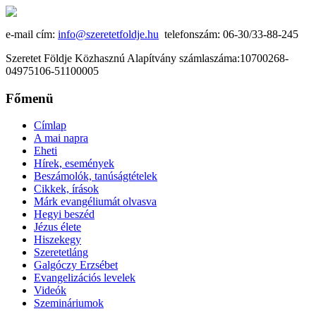
e-mail cím:
info@szeretetfoldje.hu
telefonszám: 06-30/33-88-245
Szeretet Földje Közhasznú Alapítvány számlaszáma:10700268-
04975106-51100005
Főmenü
Címlap
A mai napra
Eheti
Hírek, események
Beszámolók, tanúságtételek
Cikkek, írások
Márk evangéliumát olvasva
Hegyi beszéd
Jézus élete
Hiszekegy
Szeretetláng
Galgóczy Erzsébet
Evangelizációs levelek
Videók
Szemináriumok