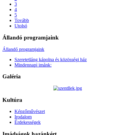
3
4
5
Tovább
Utolsó
Állandó programjaink
Állandó programjaink
Szeretetláng kápolna és közösségi ház
Mindennapi imánk:
Galéria
Kultúra
Képzőművészet
Irodalom
Érdekességek
Imádságok hazánkért