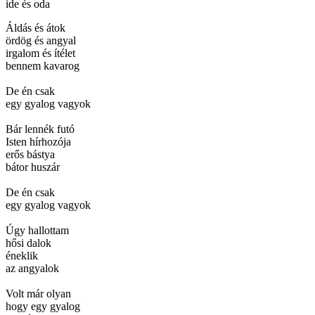
ide és oda
Áldás és átok
ördög és angyal
irgalom és ítélet
bennem kavarog
De én csak
egy gyalog vagyok
Bár lennék futó
Isten hírhozója
erős bástya
bátor huszár
De én csak
egy gyalog vagyok
Úgy hallottam
hősi dalok
éneklik
az angyalok
Volt már olyan
hogy egy gyalog