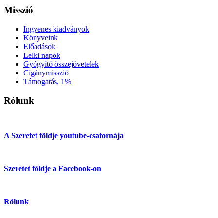
Misszió
Ingyenes kiadványok
Könyveink
Előadások
Lelki napok
Gyógyító összejövetelek
Cigánymisszió
Támogatás, 1%
Rólunk
A Szeretet földje youtube-csatornája
Szeretet földje a Facebook-on
Rólunk