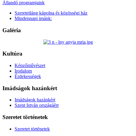
Állandó programjaink
Szeretetláng kápolna és közösségi ház
Mindennapi imánk:
Galéria
Kultúra
Képzőművészet
Irodalom
Érdekességek
Imádságok hazánkért
Imádságok hazánkért
Szent István országáért
Szeretet történetek
Szeretet történetek