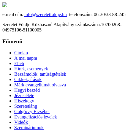
e-mail cím:
info@szeretetfoldje.hu
telefonszám: 06-30/33-88-245
Szeretet Földje Közhasznú Alapítvány számlaszáma:10700268-
04975106-51100005
Főmenü
Címlap
A mai napra
Eheti
Hírek, események
Beszámolók, tanúságtételek
Cikkek, írások
Márk evangéliumát olvasva
Hegyi beszéd
Jézus élete
Hiszekegy
Szeretetláng
Galgóczy Erzsébet
Evangelizációs levelek
Videók
Szemináriumok