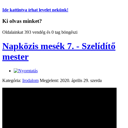
Ide kattintva írhat levelet nekünk!
Ki olvas minket?
Oldalainkat 393 vendég és 0 tag böngészi
Napközis mesék 7. - Szelídítő
mester
Kategória:
Irodalom
Megjelent: 2020. április 29. szerda