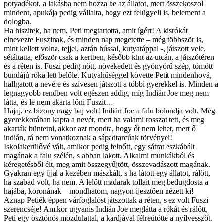
potyadékot, a lakásba nem hozza be az állatot, mert összekoszol
mindent, apukája pedig vállalta, hogy ezt felügyeli is, belement a
dologba.
Ha hiszitek, ha nem, Peti megtartotta, amit ígért! A kisrókát
elnevezte Fuszinak, és minden nap megetette – még többször is,
mint kellett volna, tejjel, aztán hússal, kutyatáppal -, játszott vele,
sétáltatta, először csak a kertben, később kint az utcán, a játszótéren
és a réten is. Fuszi pedig nőtt, növekedett és gyönyörű szép, tömött
bundájú róka lett belőle. Kutyahűséggel követte Petit mindenhová,
hallgatott a nevére és szívesen játszott a többi gyerekkel is. Minden a
legnagyobb rendben volt egészen addig, míg Indián Joe meg nem
látta, és le nem akarta lőni Fuszit…
Hajaj, ez bizony nagy baj volt! Indián Joe a falu bolondja volt. Még
gyerekkorában kapta a nevét, mert ha valami rosszat tett, és meg
akarták büntetni, akkor azt mondta, hogy őt nem lehet, mert ő
indián, rá nem vonatkoznak a sápadtarcúak törvényei!
Iskolakerülővé vált, amikor pedig felnőtt, egy sátrat eszkábált
magának a falu szélén, s abban lakott. Alkalmi munkákból és
kéregetésből élt, meg amit összegyűjtött, összevadászott magának.
Gyakran egy íjjal a kezében mászkált, s ha látott egy állatot, rálőtt,
ha szabad volt, ha nem. A lelőtt madarak tollait meg bedugdosta a
hajába, koronának – mondhatom, nagyon ijesztően nézett ki!
Aznap Petiék éppen várfoglalóst játszottak a réten, s ez volt Fuszi
szerencséje! Amikor ugyanis Indián Joe meglátta a rókát és rálőtt,
Peti egy ösztönös mozdulattal, a kardjával félreütötte a nyílvesszőt.