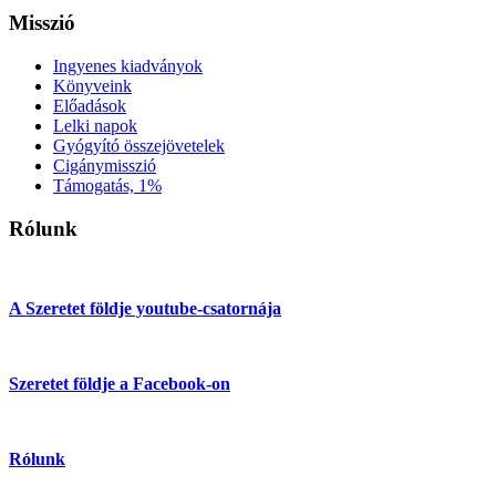
Misszió
Ingyenes kiadványok
Könyveink
Előadások
Lelki napok
Gyógyító összejövetelek
Cigánymisszió
Támogatás, 1%
Rólunk
A Szeretet földje youtube-csatornája
Szeretet földje a Facebook-on
Rólunk