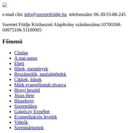
e-mail cím:
info@szeretetfoldje.hu
telefonszám: 06-30/33-88-245
Szeretet Földje Közhasznú Alapítvány számlaszáma:10700268-
04975106-51100005
Főmenü
Címlap
A mai napra
Eheti
Hírek, események
Beszámolók, tanúságtételek
Cikkek, írások
Márk evangéliumát olvasva
Hegyi beszéd
Jézus élete
Hiszekegy
Szeretetláng
Galgóczy Erzsébet
Evangelizációs levelek
Videók
Szemináriumok