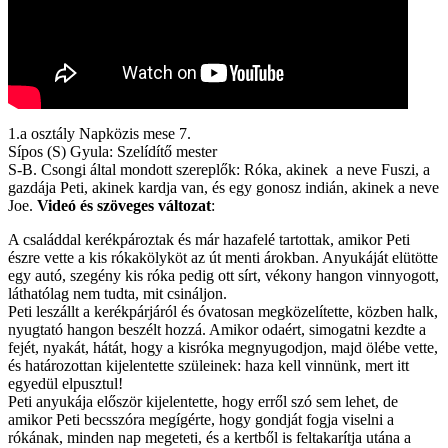
1.a osztály Napközis mese 7.
Sípos (S) Gyula: Szelídítő mester
S-B. Csongi által mondott szereplők: Róka, akinek a neve Fuszi, a
gazdája Peti, akinek kardja van, és egy gonosz indián, akinek a neve
Joe.
Videó és szöveges változat
:
A családdal kerékpároztak és már hazafelé tartottak, amikor Peti
észre vette a kis rókakölyköt az út menti árokban. Anyukáját elütötte
egy autó, szegény kis róka pedig ott sírt, vékony hangon vinnyogott,
láthatólag nem tudta, mit csináljon.
Peti leszállt a kerékpárjáról és óvatosan megközelítette, közben halk,
nyugtató hangon beszélt hozzá. Amikor odaért, simogatni kezdte a
fejét, nyakát, hátát, hogy a kisróka megnyugodjon, majd ölébe vette,
és határozottan kijelentette szüleinek: haza kell vinnünk, mert itt
egyedül elpusztul!
Peti anyukája először kijelentette, hogy erről szó sem lehet, de
amikor Peti becsszóra megígérte, hogy gondját fogja viselni a
rókának, minden nap megeteti, és a kertből is feltakarítja utána a