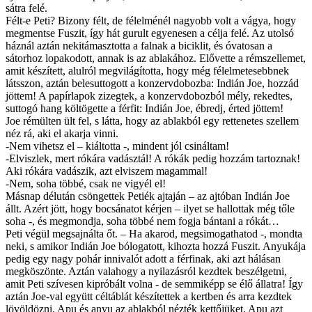
sátra felé.
Félt-e Peti? Bizony félt, de félelménél nagyobb volt a vágya, hogy
megmentse Fuszit, így hát gurult egyenesen a célja felé. Az utolsó
háznál aztán nekitámasztotta a falnak a biciklit, és óvatosan a
sátorhoz lopakodott, annak is az ablakához. Elővette a rémszellemet,
amit készített, alulról megvilágította, hogy még félelmetesebbnek
látsszon, aztán belesuttogott a konzervdobozba: Indián Joe, hozzád
jöttem! A papírlapok zizegtek, a konzervdobozból mély, rekedtes,
suttogó hang költögette a férfit: Indián Joe, ébredj, érted jöttem!
Joe rémülten ült fel, s látta, hogy az ablakból egy rettenetes szellem
néz rá, aki el akarja vinni.
-Nem vihetsz el – kiáltotta -, mindent jól csináltam!
-Elviszlek, mert rókára vadásztál! A rókák pedig hozzám tartoznak!
Aki rókára vadászik, azt elviszem magammal!
-Nem, soha többé, csak ne vigyél el!
Másnap délután csöngettek Petiék ajtaján – az ajtóban Indián Joe
állt. Azért jött, hogy bocsánatot kérjen – ilyet se hallottak még tőle
soha -, és megmondja, soha többé nem fogja bántani a rókát…
Peti végül megsajnálta őt. – Ha akarod, megsimogathatod -, mondta
neki, s amikor Indián Joe bólogatott, kihozta hozzá Fuszit. Anyukája
pedig egy nagy pohár innivalót adott a férfinak, aki azt hálásan
megköszönte. Aztán valahogy a nyilazásról kezdtek beszélgetni,
amit Peti szívesen kipróbált volna - de semmiképp se élő állatra! Így
aztán Joe-val együtt céltáblát készítettek a kertben és arra kezdtek
lövöldözni. Apu és anyu az ablakból nézték kettőjüket. Apu azt