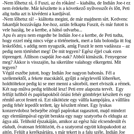
-Nem lőhetsz rá, ő Fuszi, az én rókám! – kiabálta, de Indián Joe-t ez
nem érdekelte. Már készítette is a következő nyílvesszőt és lőtt, Peti
alig tudta azt is kivédeni a kardjával.
-Nem lőhetsz rá! – kiáltotta megint, de már majdnem sírt. Kedvenc
fakardját hozzávágta Joe-hoz, aztán felkapta Fuszit, és már futott is
vele hazáig, be a kertbe, a hátsó udvarba...
Apu és anyu nem engedte be Indián Joe-t a kertbe, de Peti tudta,
hogy ezzel még nincs vége a történetnek, mert a falu bolondja itt fog
leskelődni, s addig nem nyugszik, amíg Fuszit le nem vadássza – az
pedig nem történhet meg! De mit tegyen? Egész éjjel csak ezen
töprengett. Állítson csapdát Joe-nak? Abból kimászik. Fenyegesse
meg? Akkor is visszajön, ha sikerülne valahogy elkergetni. Mit
tegyen?
Végül eszébe jutott, hogy Indián Joe nagyon babonás. Fél a
szellemektől, a fekete macskától, gyűjti a négylevelű lóheréket,
holdtöltekor pedig ki se mer menni a sátorból, mert elviszik a rémek.
Két nap múlva pedig telihold lesz! Peti erre alapozta tervét. Egy
felfújt lufiból és papírlapokból óriási fehér gömbfejet készített és egy
rémítő arcot festett rá. Ezt rákötözte egy vállfa kampójára, a vállfára
pedig fehér lepedőt terített, így készített rémet. Egy lyukas
konzervdoboz belsejébe zörgő papírokat ragasztott, majd mindezt
egy elemlámpával együtt berakta egy nagy szatyorba és eldugta az
ágya alá. Telihold éjszakáján, amikor az egész ház elcsendesült és
elaludt, óvatosan felöltözött, és a szatyorral együtt kilopakodott az
ajtón. Felült a kerékpárjára, s már tekert is a falu széle, Indián Joe