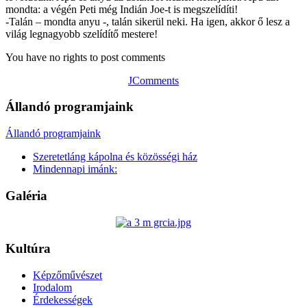
mondta: a végén Peti még Indián Joe-t is megszelídíti!
-Talán – mondta anyu -, talán sikerül neki. Ha igen, akkor ő lesz a
világ legnagyobb szelídítő mestere!
You have no rights to post comments
JComments
Állandó programjaink
Állandó programjaink
Szeretetláng kápolna és közösségi ház
Mindennapi imánk:
Galéria
Kultúra
Képzőművészet
Irodalom
Érdekességek