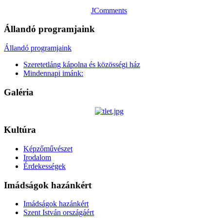
JComments
Állandó programjaink
Állandó programjaink
Szeretetláng kápolna és közösségi ház
Mindennapi imánk:
Galéria
Kultúra
Képzőművészet
Irodalom
Érdekességek
Imádságok hazánkért
Imádságok hazánkért
Szent István országáért