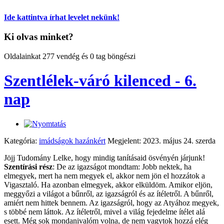
Ide kattintva írhat levelet nekünk!
Ki olvas minket?
Oldalainkat 277 vendég és 0 tag böngészi
Szentlélek-váró kilenced - 6.
nap
Kategória:
imádságok hazánkért
Megjelent: 2023. május 24. szerda
Jöjj Tudomány Lelke, hogy mindig tanításaid ösvényén járjunk!
Szentírási rész
: De az igazságot mondtam: Jobb nektek, ha
elmegyek, mert ha nem megyek el, akkor nem jön el hozzátok a
Vigasztaló. Ha azonban elmegyek, akkor elküldöm. Amikor eljön,
meggyőzi a világot a bűnről, az igazságról és az ítéletről. A bűnről,
amiért nem hittek bennem. Az igazságról, hogy az Atyához megyek,
s többé nem láttok. Az ítéletről, mivel a világ fejedelme ítélet alá
esett. Még sok mondanivalóm volna, de nem vagytok hozzá elég