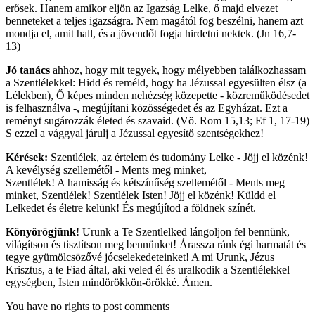
erősek. Hanem amikor eljön az Igazság Lelke, ő majd elvezet
benneteket a teljes igazságra. Nem magától fog beszélni, hanem azt
mondja el, amit hall, és a jövendőt fogja hirdetni nektek. (Jn 16,7-
13)
Jó tanács
ahhoz, hogy mit tegyek, hogy mélyebben találkozhassam
a Szentlélekkel: Hidd és reméld, hogy ha Jézussal egyesülten élsz (a
Lélekben), Ő képes minden nehézség közepette - közreműködésedet
is felhasználva -, megújítani közösségedet és az Egyházat. Ezt a
reményt sugározzák életed és szavaid. (Vö. Rom 15,13; Ef 1, 17-19)
S ezzel a vággyal járulj a Jézussal egyesítő szentségekhez!
Kérések:
Szentlélek, az értelem és tudomány Lelke - Jöjj el közénk!
A kevélység szellemétől - Ments meg minket,
Szentlélek! A hamisság és kétszínűség szellemétől - Ments meg
minket, Szentlélek! Szentlélek Isten! Jöjj el közénk! Küldd el
Lelkedet és életre kelünk! És megújítod a földnek színét.
Könyörögjünk
! Urunk a Te Szentlelked lángoljon fel bennünk,
világítson és tisztítson meg bennünket! Árassza ránk égi harmatát és
tegye gyümölcsözővé jócselekedeteinket! A mi Urunk, Jézus
Krisztus, a te Fiad által, aki veled él és uralkodik a Szentlélekkel
egységben, Isten mindörökkön-örökké. Ámen.
You have no rights to post comments