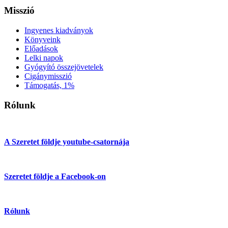
Misszió
Ingyenes kiadványok
Könyveink
Előadások
Lelki napok
Gyógyító összejövetelek
Cigánymisszió
Támogatás, 1%
Rólunk
A Szeretet földje youtube-csatornája
Szeretet földje a Facebook-on
Rólunk