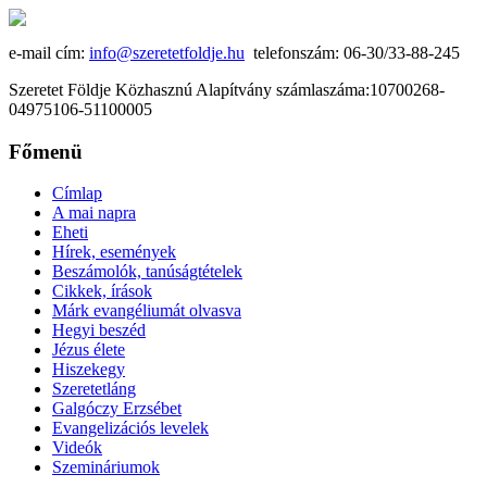
e-mail cím:
info@szeretetfoldje.hu
telefonszám: 06-30/33-88-245
Szeretet Földje Közhasznú Alapítvány számlaszáma:10700268-
04975106-51100005
Főmenü
Címlap
A mai napra
Eheti
Hírek, események
Beszámolók, tanúságtételek
Cikkek, írások
Márk evangéliumát olvasva
Hegyi beszéd
Jézus élete
Hiszekegy
Szeretetláng
Galgóczy Erzsébet
Evangelizációs levelek
Videók
Szemináriumok