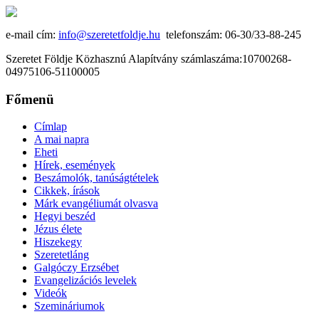
e-mail cím:
info@szeretetfoldje.hu
telefonszám: 06-30/33-88-245
Szeretet Földje Közhasznú Alapítvány számlaszáma:10700268-
04975106-51100005
Főmenü
Címlap
A mai napra
Eheti
Hírek, események
Beszámolók, tanúságtételek
Cikkek, írások
Márk evangéliumát olvasva
Hegyi beszéd
Jézus élete
Hiszekegy
Szeretetláng
Galgóczy Erzsébet
Evangelizációs levelek
Videók
Szemináriumok