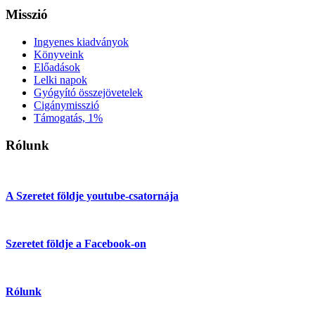
Misszió
Ingyenes kiadványok
Könyveink
Előadások
Lelki napok
Gyógyító összejövetelek
Cigánymisszió
Támogatás, 1%
Rólunk
A Szeretet földje youtube-csatornája
Szeretet földje a Facebook-on
Rólunk