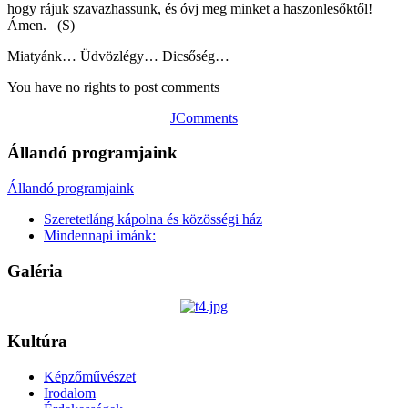
hogy rájuk szavazhassunk, és óvj meg minket a haszonlesőktől!
Ámen. (S)
Miatyánk… Üdvözlégy… Dicsőség…
You have no rights to post comments
JComments
Állandó programjaink
Állandó programjaink
Szeretetláng kápolna és közösségi ház
Mindennapi imánk:
Galéria
Kultúra
Képzőművészet
Irodalom