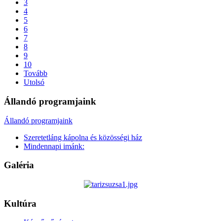
3
4
5
6
7
8
9
10
Tovább
Utolsó
Állandó programjaink
Állandó programjaink
Szeretetláng kápolna és közösségi ház
Mindennapi imánk:
Galéria
Kultúra