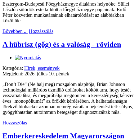
Esztergom-Budapesti Főegyházmegye általános helynöke, Süllei
László csütörtök este küldött a főegyházmegye papjainak. Erdő
Péter közvetlen munkatársának elhatárolódását az alábbiakban
közöljük:
Bővebben ...
Hozzászólás
A hübrisz (gőg) és a valóság - röviden
Kategória:
Hírek, események
Megjelent: 2026. július 10. péntek
„Don’t Die” (Ne halj meg) mozgalom alapítója, Brian Johnson
technológiai milliárdos tízmillió dollárokat költött arra, hogy testét
visszafiatalítsa, és megpróbálja megdönteni a kereszténység kétezer
éves „monopóliumát” az öröklét kérdésében. A halhatatlanságra
törekvő biohacker azonban nemrég váratlan bejelentést tett: súlyos,
gyógyíthatatlan autoimmun betegséget diagnosztizáltak nála.
Hozzászólás
Emberkereskedelem Magyarországon