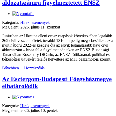
áldozatszámra figyelmeztetett ENSZ
Kategória:
Hírek, események
Megjelent: 2026. július 11. szombat
Júniusban az Ukrajna elleni orosz csapások következtében legalább
265 civil vesztette életét, további 1816-an pedig megsebesültek; ez a
nyílt háború 2022-es kezdete óta az egyik legmagasabb havi civil
áldozatszám – hívta fel a figyelmet pénteken az ENSZ Biztonsági
Tanácsában Rosemary DiCarlo, az ENSZ főtitkárának politikai és
békeépítési ügyekért felelős helyettese az MTI beszámolója szerint.
Bővebben ...
Hozzászólás
Az Esztergom-Budapesti Főegyházmegye
elhatárolódik
Kategória:
Hírek, események
Megjelent: 2026. július 10. péntek