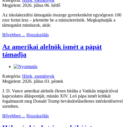
Kategória:
Hírek, események
Megjelent: 2026. július 06. hétfő
Az iskolakezdési támogatás összege gyerekenként egységesen 100
ezer forint lesz – jelentette be a miniszterelnök. Megkaphatják a
támogatást mindazok, akik:
Bővebben ...
Hozzászólás
Az amerikai alelnök ismét a pápát
támadja
Kategória:
Hírek, események
Megjelent: 2026. július 03. péntek
J. D. Vance amerikai alelnök élesen bírálta a Vatikán migrációval
kapcsolatos álláspontját, miután XIV. Leó pápa ismét kritikát
fogalmazott meg Donald Trump bevándorlásellenes intézkedéseivel
szemben.
Bővebben ...
Hozzászólás