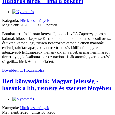
Háborús hírek + ima a békéért
Kategória:
Hírek, események
Megjelent: 2026. július 03. péntek
Bombatámadás 11 órán keresztül; pokollá váló Zaporizsja; orosz
katonák titkos kiképzése Kínában; kétmillió halott és sebesült orosz
és ukrán katona; egy frissen besorozott katona életben maradási
esélyei; rakétacsapás; aktív orosz toborzás külföldön; egyre
intenzívebb légicsapások; néhány ukrán városban már nem maradt
üzemanyagtöltő-állomás; orosz nacionalisták atomfegyver bevetését
sürgetik... hírek + ima a békéért:
Bővebben ...
Hozzászólás
Heti könyvajánló: Magyar jelenség -
hazánk a hit, remény és szeretet fényében
Kategória:
Hírek, események
Megjelent: 2026. június 30. kedd