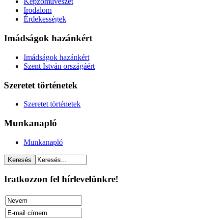
Képzőművészet
Irodalom
Érdekességek
Imádságok hazánkért
Imádságok hazánkért
Szent István országáért
Szeretet történetek
Szeretet történetek
Munkanapló
Munkanapló
Iratkozzon fel hírlevelünkre!