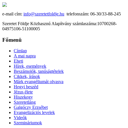
e-mail cím:
info@szeretetfoldje.hu
telefonszám: 06-30/33-88-245
Szeretet Földje Közhasznú Alapítvány számlaszáma:10700268-
04975106-51100005
Főmenü
Címlap
A mai napra
Eheti
Hírek, események
Beszámolók, tanúságtételek
Cikkek, írások
Márk evangéliumát olvasva
Hegyi beszéd
Jézus élete
Hiszekegy
Szeretetláng
Galgóczy Erzsébet
Evangelizációs levelek
Videók
Szemináriumok