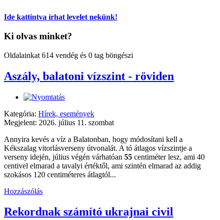
Ide kattintva írhat levelet nekünk!
Ki olvas minket?
Oldalainkat 614 vendég és 0 tag böngészi
Aszály, balatoni vízszint - röviden
Kategória:
Hírek, események
Megjelent: 2026. július 11. szombat
Annyira kevés a víz a Balatonban, hogy módosítani kell a
Kékszalag vitorlásverseny útvonalát. A tó átlagos vízszintje a
verseny idején, július végén várhatóan
55
centiméter lesz, ami 40
centivel elmarad a tavalyi értéktől, ami szintén elmarad az addig
szokásos 120 centiméteres átlagtól...
Hozzászólás
Rekordnak számító ukrajnai civil