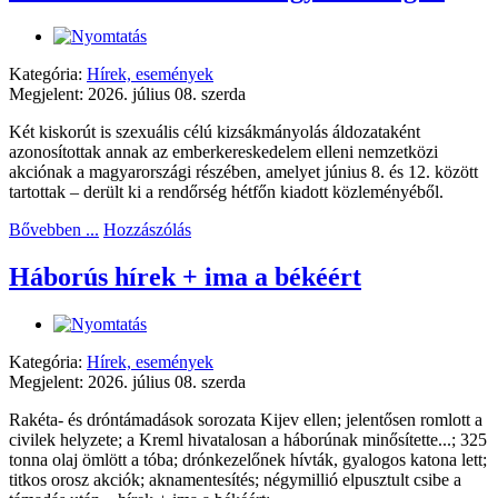
Kategória:
Hírek, események
Megjelent: 2026. július 08. szerda
Két kiskorút is szexuális célú kizsákmányolás áldozataként
azonosítottak annak az emberkereskedelem elleni nemzetközi
akciónak a magyarországi részében, amelyet június 8. és 12. között
tartottak – derült ki a rendőrség hétfőn kiadott közleményéből.
Bővebben ...
Hozzászólás
Háborús hírek + ima a békéért
Kategória:
Hírek, események
Megjelent: 2026. július 08. szerda
Rakéta- és dróntámadások sorozata Kijev ellen; jelentősen romlott a
civilek helyzete; a Kreml hivatalosan a háborúnak minősítette...; 325
tonna olaj ömlött a tóba; drónkezelőnek hívták, gyalogos katona lett;
titkos orosz akciók; aknamentesítés; négymillió elpusztult csibe a