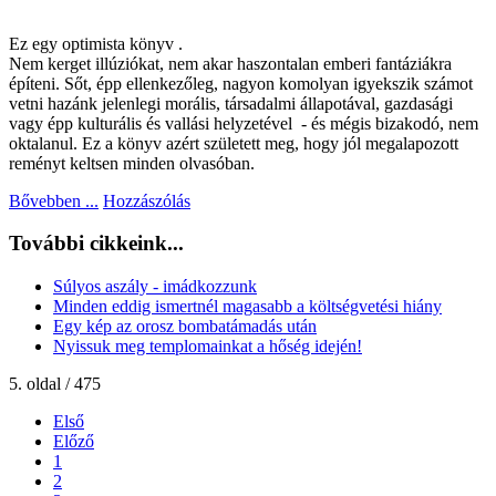
Ez egy optimista könyv .
Nem kerget illúziókat, nem akar haszontalan emberi fantáziákra
építeni. Sőt, épp ellenkezőleg, nagyon komolyan igyekszik számot
vetni hazánk jelenlegi morális, társadalmi állapotával, gazdasági
vagy épp kulturális és vallási helyzetével - és mégis bizakodó, nem
oktalanul. Ez a könyv azért született meg, hogy jól megalapozott
reményt keltsen minden olvasóban.
Bővebben ...
Hozzászólás
További cikkeink...
Súlyos aszály - imádkozzunk
Minden eddig ismertnél magasabb a költségvetési hiány
Egy kép az orosz bombatámadás után
Nyissuk meg templomainkat a hőség idején!
5. oldal / 475
Első
Előző
1
2