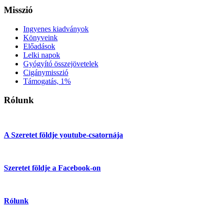
Misszió
Ingyenes kiadványok
Könyveink
Előadások
Lelki napok
Gyógyító összejövetelek
Cigánymisszió
Támogatás, 1%
Rólunk
A Szeretet földje youtube-csatornája
Szeretet földje a Facebook-on
Rólunk