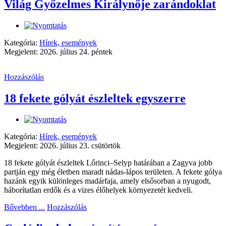
Világ Győzelmes Királynője zarándoklat
Kategória:
Hírek, események
Megjelent: 2026. július 24. péntek
Hozzászólás
18 fekete gólyát észleltek egyszerre
Kategória:
Hírek, események
Megjelent: 2026. július 23. csütörtök
18 fekete gólyát észleltek Lőrinci–Selyp határában a Zagyva jobb
partján egy még életben maradt nádas-lápos területen. A fekete gólya
hazánk egyik különleges madárfaja, amely elsősorban a nyugodt,
háborítatlan erdők és a vizes élőhelyek környezetét kedveli.
Bővebben ...
Hozzászólás