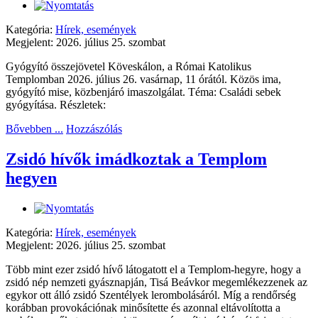
Kategória:
Hírek, események
Megjelent: 2026. július 25. szombat
Gyógyító összejövetel Köveskálon, a Római Katolikus
Templomban 2026. július 26. vasárnap, 11 órától. Közös ima,
gyógyító mise, közbenjáró imaszolgálat. Téma: Családi sebek
gyógyítása. Részletek:
Bővebben ...
Hozzászólás
Zsidó hívők imádkoztak a Templom
hegyen
Kategória:
Hírek, események
Megjelent: 2026. július 25. szombat
Több mint ezer zsidó hívő látogatott el a Templom-hegyre, hogy a
zsidó nép nemzeti gyásznapján, Tisá Beávkor megemlékezzenek az
egykor ott álló zsidó Szentélyek lerombolásáról. Míg a rendőrség
korábban provokációnak minősítette és azonnal eltávolította a