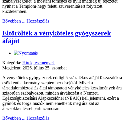
szabályszegőket, a mostani tömeges és nyílt imádság új fejezetet
nyithat a Templom-hegy feletti szuverenitásért folytatott
küzdelemben.
Bővebben ...
Hozzászólás
Eltörölték a vényköteles gyógyszerek
áfáját
Kategória:
Hírek, események
Megjelent: 2026. július 25. szombat
A vényköteles gyógyszerek eddigi 5 százalékos áfáját 0 százalékra
csökkenti a kormány szeptember elsejétől. Mivel a
társadalombiztosítás által támogatott vényköteles készítmények ára
szigorúan szabályozott, minden árváltozást a Nemzeti
Egészségbiztosítási Alapkezelőnél (NEAK) kell jelenteni, ezért a
gyártók és forgalmazók nem emelhetik meg áraikat az
áfacsökkentéssel párhuzamosan.
Bővebben ...
Hozzászólás