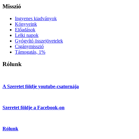
Misszió
Ingyenes kiadványok
Könyveink
Előadások
Lelki napok
Gyógyító összejövetelek
Cigánymisszió
Támogatás, 1%
Rólunk
A Szeretet földje youtube-csatornája
Szeretet földje a Facebook-on
Rólunk