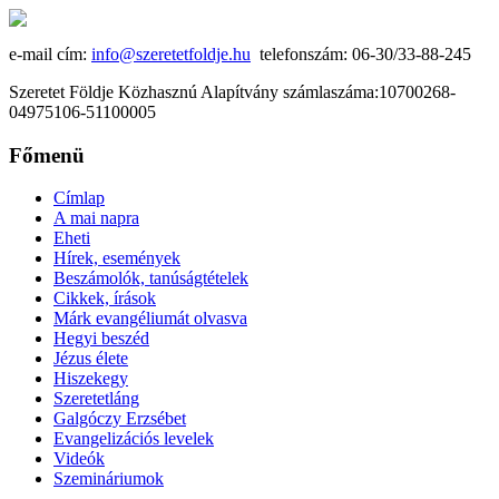
e-mail cím:
info@szeretetfoldje.hu
telefonszám: 06-30/33-88-245
Szeretet Földje Közhasznú Alapítvány számlaszáma:10700268-
04975106-51100005
Főmenü
Címlap
A mai napra
Eheti
Hírek, események
Beszámolók, tanúságtételek
Cikkek, írások
Márk evangéliumát olvasva
Hegyi beszéd
Jézus élete
Hiszekegy
Szeretetláng
Galgóczy Erzsébet
Evangelizációs levelek
Videók
Szemináriumok