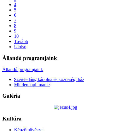
4
5
6
7
8
9
10
Tovább
Utolsó
Állandó programjaink
Állandó programjaink
Szeretetláng kápolna és közösségi ház
Mindennapi imánk:
Galéria
Kultúra
Képzőművészet