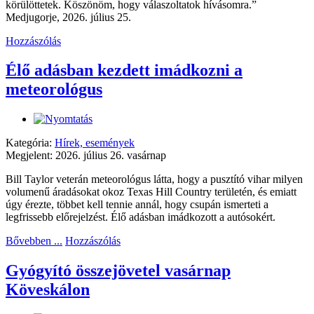
körülöttetek. Köszönöm, hogy válaszoltatok hívásomra.”
Medjugorje, 2026. július 25.
Hozzászólás
Élő adásban kezdett imádkozni a
meteorológus
Kategória:
Hírek, események
Megjelent: 2026. július 26. vasárnap
Bill Taylor veterán meteorológus látta, hogy a pusztító vihar milyen
volumenű áradásokat okoz Texas Hill Country területén, és emiatt
úgy érezte, többet kell tennie annál, hogy csupán ismerteti a
legfrissebb előrejelzést. Élő adásban imádkozott a autósokért.
Bővebben ...
Hozzászólás
Gyógyító összejövetel vasárnap
Köveskálon