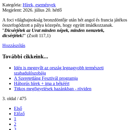
Kategória:
Hírek, események
Megjelent: 2026. július 20. hétfő
A foci világbajnokság bronzdöntője után hét angol és francia játékos
összefogódzott a pálya közepén, hogy együtt imádkozzanak.
"
Dicsérjétek az Urat minden népek, minden nemzetek,
dicsérjétek!
" (Zsolt 117,1)
Hozzászólás
További cikkeink...
Idén is megnyílt az ország legnagyobb természeti
szabadulószobája
A Szeretetláng Fesztivál programja
Háborús hírek + ima a békéért
Titkos megfigyelések hazánkban - röviden
3. oldal / 475
Első
Előző
1
2
3