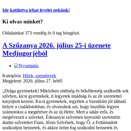
Ide kattintva írhat levelet nekünk!
Ki olvas minket?
Oldalainkat 373 vendég és 0 tag böngészi
A Szűzanya 2026. július 25-i üzenete
Medjugorjéból
Kategória:
Hírek, események
Megjelent: 2026. július 27. hétfő
„Drága gyermekek! Miközben sötétség és békétlenség uralkodik sok
szívben, kicsi gyermekek, ti legyetek imádság és az én szeretettel
kinyújtott kezem. Kicsi gyermekek, tegyétek a Szentírást jól látható
helyre a családotokban, és olvassátok azt, hogy buzdítás legyen
számotokra a megtérésre és az új életre. Mert a sátán erős, és
megtéveszti a szíveket. Édesanyai szívemen keresztül szeretném
átadni szíveteket Fiam, Jézus Szívének, hogy Ő, a Feltámadott
uralkodjon bennetek, és akkor öröm fog uralkodni bennetek és