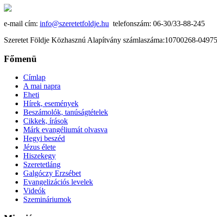
e-mail cím:
info@szeretetfoldje.hu
telefonszám: 06-30/33-88-245
Szeretet Földje Közhasznú Alapítvány számlaszáma:10700268-049
Főmenü
Címlap
A mai napra
Eheti
Hírek, események
Beszámolók, tanúságtételek
Cikkek, írások
Márk evangéliumát olvasva
Hegyi beszéd
Jézus élete
Hiszekegy
Szeretetláng
Galgóczy Erzsébet
Evangelizációs levelek
Videók
Szemináriumok