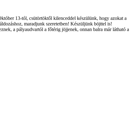
 Október 13-tól, csütörtöktől kilenceddel készülünk, hogy azokat a
ldozáshoz, maradjunk szeretetben! Készüljünk böjttel is!
ek, a pályaudvartól a főtérig jöjjenek, onnan balra már látható a