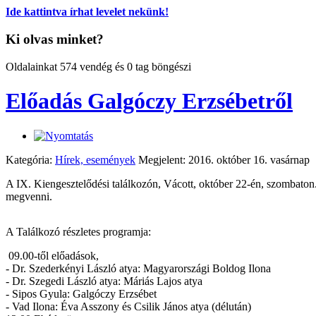
Ide kattintva írhat levelet nekünk!
Ki olvas minket?
Oldalainkat 574 vendég és 0 tag böngészi
Előadás Galgóczy Erzsébetről
Kategória:
Hírek, események
Megjelent: 2016. október 16. vasárnap
A IX. Kiengesztelődési találkozón, Vácott, október 22-én, szombaton.
megvenni.
A Találkozó részletes programja:
09.00-től előadások,
- Dr. Szederkényi László atya: Magyarországi Boldog Ilona
- Dr. Szegedi László atya: Máriás Lajos atya
- Sipos Gyula: Galgóczy Erzsébet
- Vad Ilona: Éva Asszony és Csilik János atya (délután)