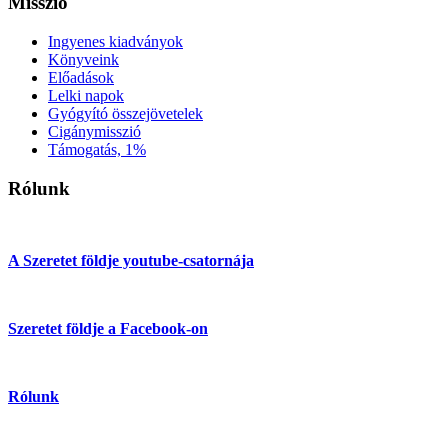
Misszió
Ingyenes kiadványok
Könyveink
Előadások
Lelki napok
Gyógyító összejövetelek
Cigánymisszió
Támogatás, 1%
Rólunk
A Szeretet földje youtube-csatornája
Szeretet földje a Facebook-on
Rólunk