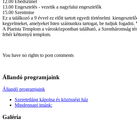
12.00 Ebédszünet
13.00 Engesztelés - vezetik a nagyfalui engesztelők
15.00 Szentmise
Ez a találkozó a 9 évvel ez előtt tartott egyedi történelmi kiengeszte
kegyelmeket, amelyeket Isten számunkra tartogat, be tudjuk fogadni.
A Piarista Templom a városközpontban található, a Szentháromság tére
fehér kéttornyú templom.
You have no rights to post comments
Állandó programjaink
Állandó programjaink
Szeretetláng kápolna és közösségi ház
Mindennapi imánk:
Galéria