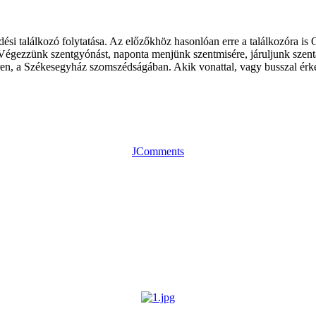
lődési találkozó folytatása. Az előzőkhöz hasonlóan erre a találkozóra is
 Végezzünk szentgyónást, naponta menjünk szentmisére, járuljunk szentá
n, a Székesegyház szomszédságában. Akik vonattal, vagy busszal érkezn
JComments