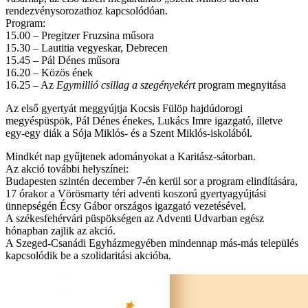
rendezvénysorozathoz kapcsolódóan.
Program:
15.00 – Pregitzer Fruzsina műsora
15.30 – Lautitia vegyeskar, Debrecen
15.45 – Pál Dénes műsora
16.20 – Közös ének
16.25 – Az
Egymillió csillag a szegényekért
program megnyitása
Az első gyertyát meggyújtja Kocsis Fülöp hajdúdorogi
megyéspüspök, Pál Dénes énekes, Lukács Imre igazgató, illetve
egy-egy diák a Sója Miklós- és a Szent Miklós-iskolából.
Mindkét nap gyűjtenek adományokat a Karitász-sátorban.
Az akció további helyszínei:
Budapesten szintén december 7-én kerül sor a program elindítására,
17 órakor a Vörösmarty téri adventi koszorú gyertyagyújtási
ünnepségén Écsy Gábor országos igazgató vezetésével.
A székesfehérvári püspökségen az Adventi Udvarban egész
hónapban zajlik az akció.
A Szeged-Csanádi Egyházmegyében mindennap más-más település
kapcsolódik be a szolidaritási akcióba.