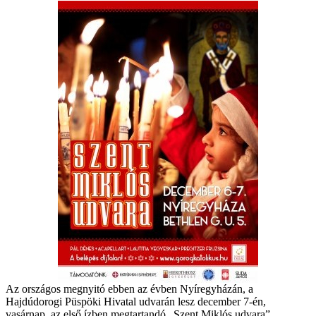
Az országos megnyitó ebben az évben Nyíregyházán, a
Hajdúdorogi Püspöki Hivatal udvarán lesz december 7-én,
vasárnap, az első ízben megtartandó „Szent Miklós udvara”