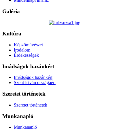
Mindennapi imánk:
Galéria
Kultúra
Képzőművészet
Irodalom
Érdekességek
Imádságok hazánkért
Imádságok hazánkért
Szent István országáért
Szeretet történetek
Szeretet történetek
Munkanapló
Munkanapló