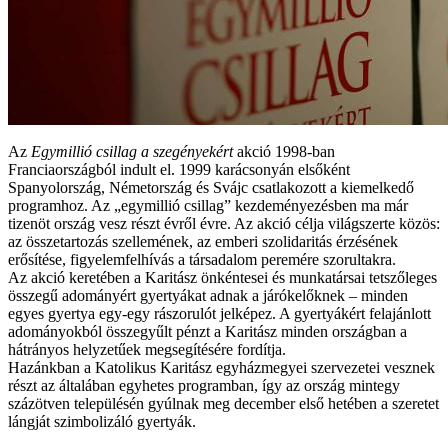
Az
Egymillió csillag a szegényekért
akció 1998-ban
Franciaországból indult el. 1999 karácsonyán elsőként
Spanyolország, Németország és Svájc csatlakozott a kiemelkedő
programhoz. Az „egymillió csillag” kezdeményezésben ma már
tizenöt ország vesz részt évről évre. Az akció célja világszerte közös:
az összetartozás szellemének, az emberi szolidaritás érzésének
erősítése, figyelemfelhívás a társadalom peremére szorultakra.
Az akció keretében a Karitász önkéntesei és munkatársai tetszőleges
összegű adományért gyertyákat adnak a járókelőknek – minden
egyes gyertya egy-egy rászorulót jelképez. A gyertyákért felajánlott
adományokból összegyűlt pénzt a Karitász minden országban a
hátrányos helyzetűek megsegítésére fordítja.
Hazánkban a Katolikus Karitász egyházmegyei szervezetei vesznek
részt az általában egyhetes programban, így az ország mintegy
százötven településén gyúlnak meg december első hetében a szeretet
lángját szimbolizáló gyertyák.