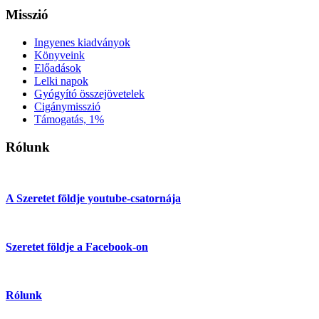
Misszió
Ingyenes kiadványok
Könyveink
Előadások
Lelki napok
Gyógyító összejövetelek
Cigánymisszió
Támogatás, 1%
Rólunk
A Szeretet földje youtube-csatornája
Szeretet földje a Facebook-on
Rólunk