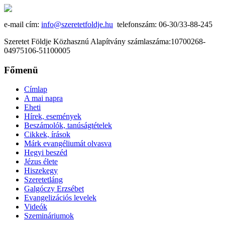
e-mail cím:
info@szeretetfoldje.hu
telefonszám: 06-30/33-88-245
Szeretet Földje Közhasznú Alapítvány számlaszáma:10700268-
04975106-51100005
Főmenü
Címlap
A mai napra
Eheti
Hírek, események
Beszámolók, tanúságtételek
Cikkek, írások
Márk evangéliumát olvasva
Hegyi beszéd
Jézus élete
Hiszekegy
Szeretetláng
Galgóczy Erzsébet
Evangelizációs levelek
Videók
Szemináriumok