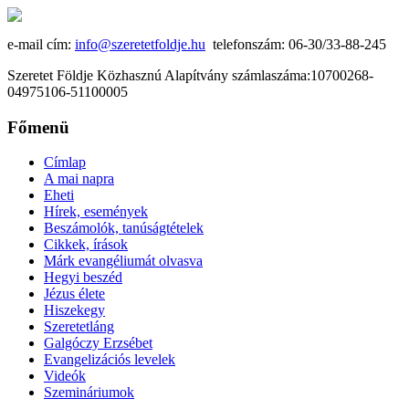
e-mail cím:
info@szeretetfoldje.hu
telefonszám: 06-30/33-88-245
Szeretet Földje Közhasznú Alapítvány számlaszáma:10700268-
04975106-51100005
Főmenü
Címlap
A mai napra
Eheti
Hírek, események
Beszámolók, tanúságtételek
Cikkek, írások
Márk evangéliumát olvasva
Hegyi beszéd
Jézus élete
Hiszekegy
Szeretetláng
Galgóczy Erzsébet
Evangelizációs levelek
Videók
Szemináriumok