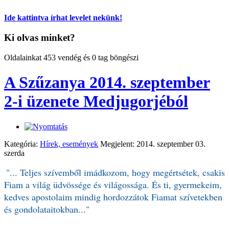
Ide kattintva írhat levelet nekünk!
Ki olvas minket?
Oldalainkat 453 vendég és 0 tag böngészi
A Szűzanya 2014. szeptember
2-i üzenete Medjugorjéból
Kategória:
Hírek, események
Megjelent: 2014. szeptember 03.
szerda
"... Teljes szívemből imádkozom, hogy megértsétek, csakis
Fiam a világ üdvössége és világossága. És ti, gyermekeim,
kedves apostolaim mindig hordozzátok Fiamat szívetekben
és gondolataitokban..."