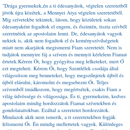
"Drága gyermekek,én a ti édesanyátok, végtelen szeretetből
jövök újra közétek, a Mennyei Atya végtelen szeretetéből.
Míg szívetekbe tekintek, látom, hogy közületek sokan
édesanyaként fogadtok el engem, és őszintén, tiszta szívből
szeretnétek az apostolaim lenni. De, édesanyátok vagyok
nektek is, akik nem fogadtok el és keményszívűségetek
miatt nem akarjátok megismerni Fiam szeretetét. Nem is
tudjátok mennyire fáj a szívem és mennyit kérlelem Fiamat
értetek.Kérem Öt, hogy gyógyítsa meg lelketeket, mert Ő
ezt megteheti. Kérem Őt, hogy Szentlélek csodája által
világosítson meg benneteket, hogy megszűnjetek újból és
újból elárulni, káromolni és megsebezni Őt. Teljes
szívemből imádkozom, hogy megértsétek, csakis Fiam a
világ üdvössége és világossága. És ti, gyermekeim, kedves
apostolaim mindig hordozzátok Fiamat szívetekben és
gondolataitokban. Ezáltal a szeretetet hordozzátok.
Mindazok akik nem ismerik, a ti szeretetekben fogják
felismerni Őt. Én mindig mellettetek vagyok. Különleges