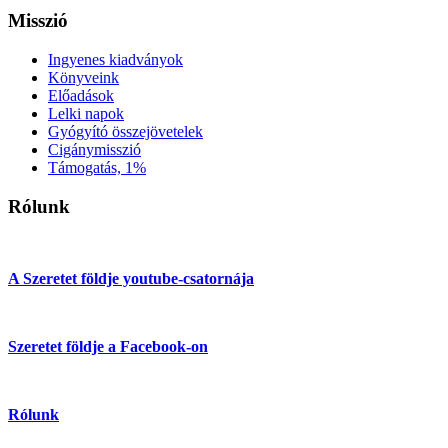
Misszió
Ingyenes kiadványok
Könyveink
Előadások
Lelki napok
Gyógyító összejövetelek
Cigánymisszió
Támogatás, 1%
Rólunk
A Szeretet földje youtube-csatornája
Szeretet földje a Facebook-on
Rólunk