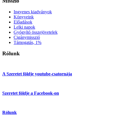
Misszió
Ingyenes kiadványok
Könyveink
Előadások
Lelki napok
Gyógyító összejövetelek
Cigánymisszió
Támogatás, 1%
Rólunk
A Szeretet földje youtube-csatornája
Szeretet földje a Facebook-on
Rólunk