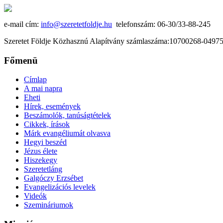
e-mail cím:
info@szeretetfoldje.hu
telefonszám: 06-30/33-88-245
Szeretet Földje Közhasznú Alapítvány számlaszáma:10700268-049
Főmenü
Címlap
A mai napra
Eheti
Hírek, események
Beszámolók, tanúságtételek
Cikkek, írások
Márk evangéliumát olvasva
Hegyi beszéd
Jézus élete
Hiszekegy
Szeretetláng
Galgóczy Erzsébet
Evangelizációs levelek
Videók
Szemináriumok