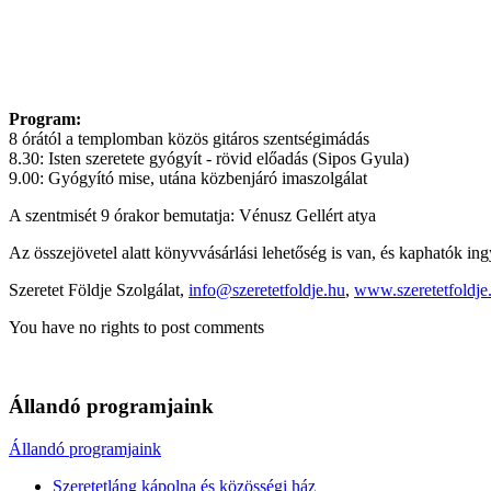
Program:
8 órától a templomban közös gitáros szentségimádás
8.30: Isten szeretete gyógyít - rövid előadás (Sipos Gyula)
9.00: Gyógyító mise, utána közbenjáró imaszolgálat
A szentmisét 9 órakor bemutatja: Vénusz Gellért atya
Az összejövetel alatt könyvvásárlási lehetőség is van, és kaphatók in
Szeretet Földje Szolgálat,
info@szeretetfoldje.hu
,
www.szeretetfoldje
You have no rights to post comments
Állandó programjaink
Állandó programjaink
Szeretetláng kápolna és közösségi ház