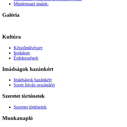
Mindennapi imánk:
Galéria
Kultúra
Képzőművészet
Irodalom
Érdekességek
Imádságok hazánkért
Imádságok hazánkért
Szent István országáért
Szeretet történetek
Szeretet történetek
Munkanapló