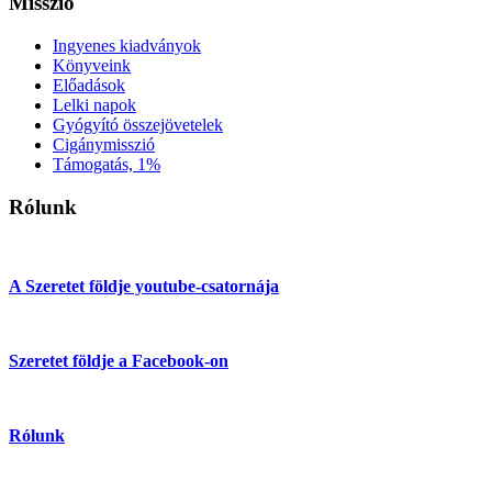
Misszió
Ingyenes kiadványok
Könyveink
Előadások
Lelki napok
Gyógyító összejövetelek
Cigánymisszió
Támogatás, 1%
Rólunk
A Szeretet földje youtube-csatornája
Szeretet földje a Facebook-on
Rólunk