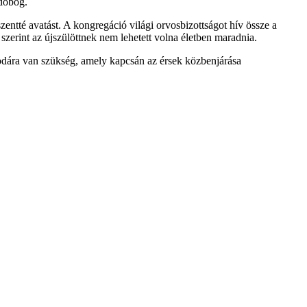
 dobog.
zentté avatást. A kongregáció világi orvosbizottságot hív össze a
szerint az újszülöttnek nem lehetett volna életben maradnia.
sodára van szükség, amely kapcsán az érsek közbenjárása