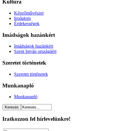
Kultúra
Képzőművészet
Irodalom
Érdekességek
Imádságok hazánkért
Imádságok hazánkért
Szent István országáért
Szeretet történetek
Szeretet történetek
Munkanapló
Munkanapló
Iratkozzon fel hírlevelünkre!