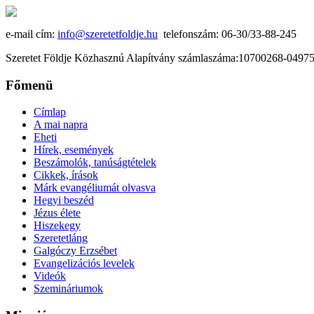
e-mail cím:
info@szeretetfoldje.hu
telefonszám: 06-30/33-88-245
Szeretet Földje Közhasznú Alapítvány számlaszáma:10700268-049
Főmenü
Címlap
A mai napra
Eheti
Hírek, események
Beszámolók, tanúságtételek
Cikkek, írások
Márk evangéliumát olvasva
Hegyi beszéd
Jézus élete
Hiszekegy
Szeretetláng
Galgóczy Erzsébet
Evangelizációs levelek
Videók
Szemináriumok