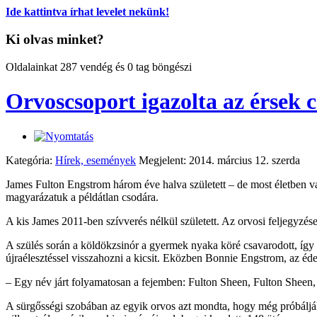
Ide kattintva írhat levelet nekünk!
Ki olvas minket?
Oldalainkat 287 vendég és 0 tag böngészi
Orvoscsoport igazolta az érsek c
Kategória:
Hírek, események
Megjelent: 2014. március 12. szerda
James Fulton Engstrom három éve halva született – de most életben v
magyarázatuk a példátlan csodára.
A kis James 2011-ben szívverés nélkül született. Az orvosi feljegyzés
A szülés során a köldökzsinór a gyermek nyaka köré csavarodott, így 
újraélesztéssel visszahozni a kicsit. Eközben Bonnie Engstrom, az éd
– Egy név járt folyamatosan a fejemben: Fulton Sheen, Fulton Sheen, F
A sürgősségi szobában az egyik orvos azt mondta, hogy még próbálják 