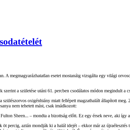
sodatételét
an. A megmagyarázhatatlan esetet mostanáig vizsgálta egy világi orvos
ek szerint a születése utáni 61. percben csodálatos módon megindult a 
a szülészorvos oxigénhiány miatt fellépett magzathalált állapított meg.
esanya nem tehetett mást, csak imádkozott:
ulton Sheen... – mondta a bizottság előtt. Ez egy érsek neve, aki így a
öt percig, aztán mondják ki a halál idejét – ekkor már az újraélesztés