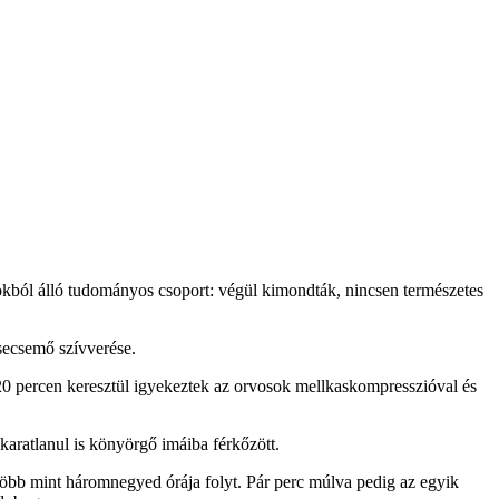
okból álló tudományos csoport: végül kimondták, nincsen természetes
csecsemő szívverése.
 20 percen keresztül igyekeztek az orvosok mellkaskompresszióval és
karatlanul is könyörgő imáiba férkőzött.
 több mint háromnegyed órája folyt. Pár perc múlva pedig az egyik