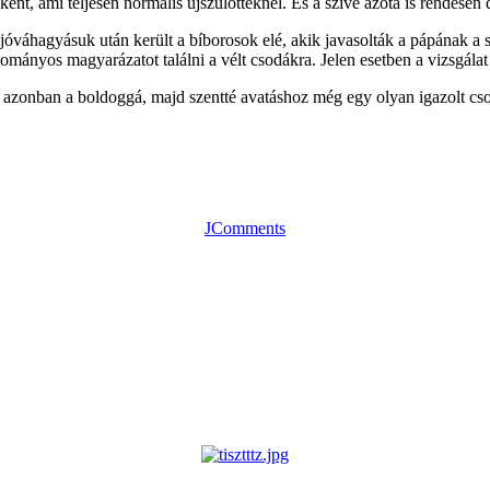
nként, ami teljesen normális újszülötteknél. És a szíve azóta is rendesen
 jóváhagyásuk után került a bíborosok elé, akik javasolták a pápának a s
ányos magyarázatot találni a vélt csodákra. Jelen esetben a vizsgálat 
e, azonban a boldoggá, majd szentté avatáshoz még egy olyan igazolt c
JComments