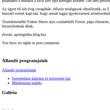
pillanatról a másikra a kicsi szív újra dobogni kezdett: 148 ütés perce
Az ügyet bő két évig vizsgálták: először teológusok ellenőrizték, az ő
hasonló esetek kapcsán, hogy annak tagjai igyekezzenek természettudom
Tiszteletreméltó Fulton Sheen atya csodatételét Ferenc pápa elismert
bizonyítottnak tűnik.
(forrás: apologetika.blog.hu)
You have no rights to post comments
Állandó programjaink
Állandó programjaink
Szeretetláng kápolna és közösségi ház
Mindennapi imánk:
Galéria