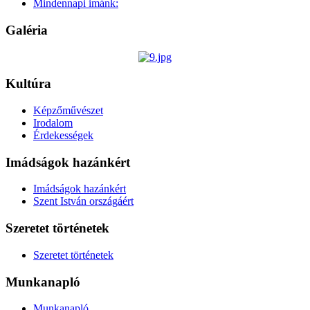
Mindennapi imánk:
Galéria
Kultúra
Képzőművészet
Irodalom
Érdekességek
Imádságok hazánkért
Imádságok hazánkért
Szent István országáért
Szeretet történetek
Szeretet történetek
Munkanapló
Munkanapló