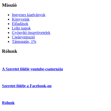
Misszió
Ingyenes kiadványok
Könyveink
Előadások
Lelki napok
Gyógyító összejövetelek
Cigánymisszió
Támogatás, 1%
Rólunk
A Szeretet földje youtube-csatornája
Szeretet földje a Facebook-on
Rólunk