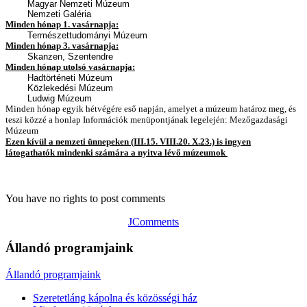
Magyar Nemzeti Múzeum
Nemzeti Galéria
Minden hónap 1. vasárnapja:
Természettudományi Múzeum
Minden hónap 3. vasárnapja:
Skanzen, Szentendre
Minden hónap utolsó vasárnapja:
Hadtörténeti Múzeum
Közlekedési Múzeum
Ludwig Múzeum
Minden hónap egyik hétvégére eső napján, amelyet a múzeum határoz meg, és
teszi közzé a honlap Információk menüpontjának legelején: Mezőgazdasági
Múzeum
Ezen kívül a nemzeti ünnepeken (III.15. VIII.20. X.23.) is ingyen
látogathatók mindenki számára a nyitva lévő múzeumok
You have no rights to post comments
JComments
Állandó programjaink
Állandó programjaink
Szeretetláng kápolna és közösségi ház