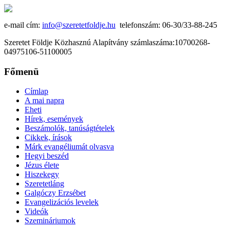
e-mail cím:
info@szeretetfoldje.hu
telefonszám: 06-30/33-88-245
Szeretet Földje Közhasznú Alapítvány számlaszáma:10700268-
04975106-51100005
Főmenü
Címlap
A mai napra
Eheti
Hírek, események
Beszámolók, tanúságtételek
Cikkek, írások
Márk evangéliumát olvasva
Hegyi beszéd
Jézus élete
Hiszekegy
Szeretetláng
Galgóczy Erzsébet
Evangelizációs levelek
Videók
Szemináriumok