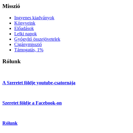
Misszió
Ingyenes kiadványok
Könyveink
Előadások
Lelki napok
Gyógyító összejövetelek
Cigánymisszió
Támogatás, 1%
Rólunk
A Szeretet földje youtube-csatornája
Szeretet földje a Facebook-on
Rólunk