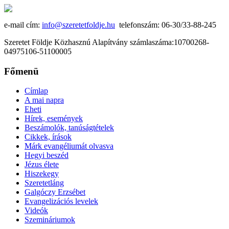
e-mail cím:
info@szeretetfoldje.hu
telefonszám: 06-30/33-88-245
Szeretet Földje Közhasznú Alapítvány számlaszáma:10700268-
04975106-51100005
Főmenü
Címlap
A mai napra
Eheti
Hírek, események
Beszámolók, tanúságtételek
Cikkek, írások
Márk evangéliumát olvasva
Hegyi beszéd
Jézus élete
Hiszekegy
Szeretetláng
Galgóczy Erzsébet
Evangelizációs levelek
Videók
Szemináriumok