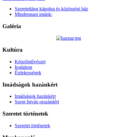
Szeretetláng kápolna és közösségi ház
Mindennapi imánk:
Galéria
Kultúra
Képzőművészet
Irodalom
Érdekességek
Imádságok hazánkért
Imádságok hazánkért
Szent István országáért
Szeretet történetek
Szeretet történetek