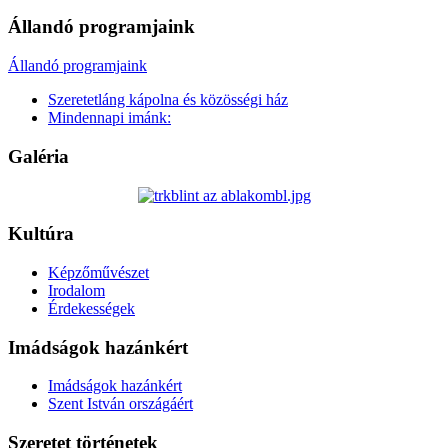
Állandó programjaink
Állandó programjaink
Szeretetláng kápolna és közösségi ház
Mindennapi imánk:
Galéria
Kultúra
Képzőművészet
Irodalom
Érdekességek
Imádságok hazánkért
Imádságok hazánkért
Szent István országáért
Szeretet történetek