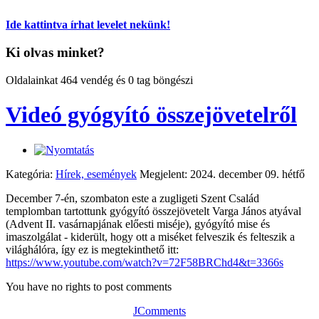
Ide kattintva írhat levelet nekünk!
Ki olvas minket?
Oldalainkat 464 vendég és 0 tag böngészi
Videó gyógyító összejövetelről
Kategória:
Hírek, események
Megjelent: 2024. december 09. hétfő
December 7-én, szombaton este a zugligeti Szent Család
templomban tartottunk gyógyító összejövetelt Varga János atyával
(Advent II. vasárnapjának előesti miséje), gyógyító mise és
imaszolgálat - kiderült, hogy ott a miséket felveszik és felteszik a
világhálóra, így ez is megtekinthető itt:
https://www.youtube.com/watch?v=72F58BRChd4&t=3366s
You have no rights to post comments
JComments