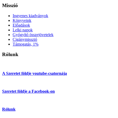
Misszió
Ingyenes kiadványok
Könyveink
Előadások
Lelki napok
Gyógyító összejövetelek
Cigánymisszió
Támogatás, 1%
Rólunk
A Szeretet földje youtube-csatornája
Szeretet földje a Facebook-on
Rólunk