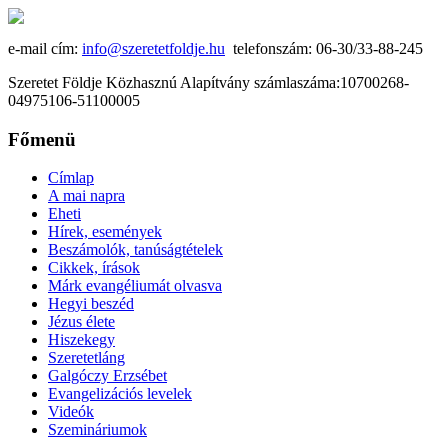
e-mail cím:
info@szeretetfoldje.hu
telefonszám: 06-30/33-88-245
Szeretet Földje Közhasznú Alapítvány számlaszáma:10700268-
04975106-51100005
Főmenü
Címlap
A mai napra
Eheti
Hírek, események
Beszámolók, tanúságtételek
Cikkek, írások
Márk evangéliumát olvasva
Hegyi beszéd
Jézus élete
Hiszekegy
Szeretetláng
Galgóczy Erzsébet
Evangelizációs levelek
Videók
Szemináriumok