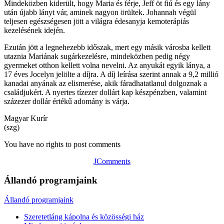
Mindeközben kiderült, hogy Maria és férje, Jeff öt fiú és egy lány
után újabb lányt vár, aminek nagyon örültek. Johannah végül
teljesen egészségesen jött a világra édesanyja kemoterápiás
kezelésének idején.
Ezután jött a legnehezebb időszak, mert egy másik városba kellett
utaznia Mariának sugárkezelésre, mindeközben pedig négy
gyermeket otthon kellett volna nevelni. Az anyukát egyik lánya, a
17 éves Jocelyn jelölte a díjra. A díj leírása szerint annak a 9,2 millió
kanadai anyának az elismerése, akik fáradhatatlanul dolgoznak a
családjukért. A nyertes tízezer dollárt kap készpénzben, valamint
százezer dollár értékű adomány is várja.
Magyar Kurír
(szg)
You have no rights to post comments
JComments
Állandó programjaink
Állandó programjaink
Szeretetláng kápolna és közösségi ház