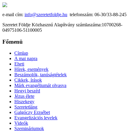
e-mail cím:
info@szeretetfoldje.hu
telefonszám: 06-30/33-88-245
Szeretet Földje Közhasznú Alapítvány számlaszáma:10700268-
04975106-51100005
Főmenü
Címlap
A mai napra
Eheti
Hírek, események
Beszámolók, tanúságtételek
Cikkek, írások
Márk evangéliumát olvasva
Hegyi beszéd
Jézus élete
Hiszekegy
Szeretetláng
Galgóczy Erzsébet
Evangelizációs levelek
Videók
Szemináriumok