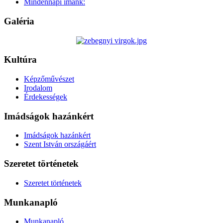
Mindennapi imánk:
Galéria
Kultúra
Képzőművészet
Irodalom
Érdekességek
Imádságok hazánkért
Imádságok hazánkért
Szent István országáért
Szeretet történetek
Szeretet történetek
Munkanapló
Munkanapló