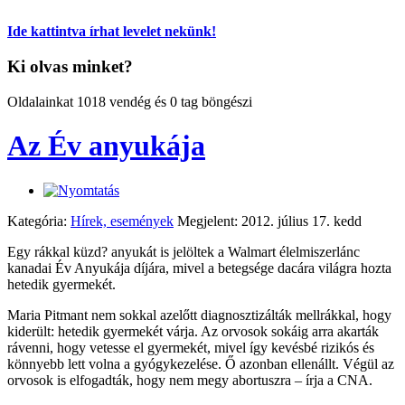
Ide kattintva írhat levelet nekünk!
Ki olvas minket?
Oldalainkat 1018 vendég és 0 tag böngészi
Az Év anyukája
Kategória:
Hírek, események
Megjelent: 2012. július 17. kedd
Egy rákkal küzd? anyukát is jelöltek a Walmart élelmiszerlánc
kanadai Év Anyukája díjára, mivel a betegsége dacára világra hozta
hetedik gyermekét.
Maria Pitmant nem sokkal azelőtt diagnosztizálták mellrákkal, hogy
kiderült: hetedik gyermekét várja. Az orvosok sokáig arra akarták
rávenni, hogy vetesse el gyermekét, mivel így kevésbé rizikós és
könnyebb lett volna a gyógykezelése. Ő azonban ellenállt. Végül az
orvosok is elfogadták, hogy nem megy abortuszra – írja a CNA.