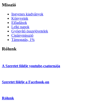
Misszió
Ingyenes kiadványok
Könyveink
Előadások
Lelki napok
Gyógyító összejövetelek
Cigánymisszió
Támogatás, 1%
Rólunk
A Szeretet földje youtube-csatornája
Szeretet földje a Facebook-on
Rólunk