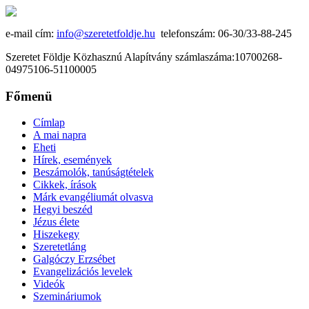
e-mail cím:
info@szeretetfoldje.hu
telefonszám: 06-30/33-88-245
Szeretet Földje Közhasznú Alapítvány számlaszáma:10700268-
04975106-51100005
Főmenü
Címlap
A mai napra
Eheti
Hírek, események
Beszámolók, tanúságtételek
Cikkek, írások
Márk evangéliumát olvasva
Hegyi beszéd
Jézus élete
Hiszekegy
Szeretetláng
Galgóczy Erzsébet
Evangelizációs levelek
Videók
Szemináriumok