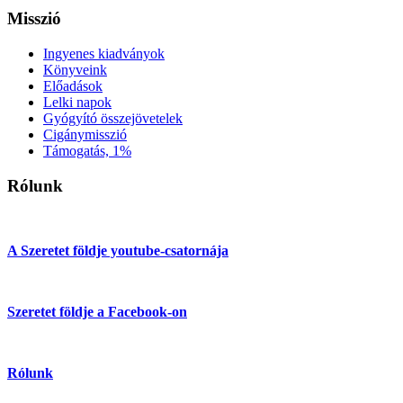
Misszió
Ingyenes kiadványok
Könyveink
Előadások
Lelki napok
Gyógyító összejövetelek
Cigánymisszió
Támogatás, 1%
Rólunk
A Szeretet földje youtube-csatornája
Szeretet földje a Facebook-on
Rólunk