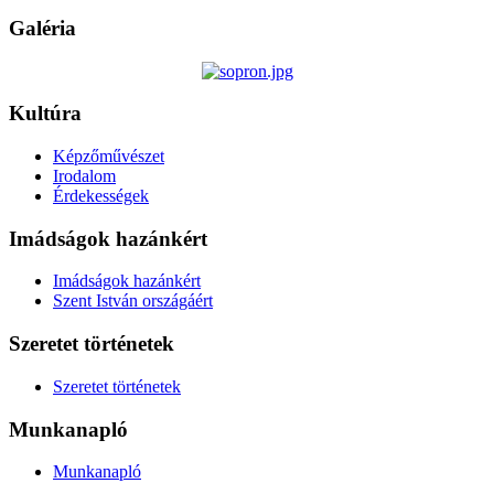
Galéria
Kultúra
Képzőművészet
Irodalom
Érdekességek
Imádságok hazánkért
Imádságok hazánkért
Szent István országáért
Szeretet történetek
Szeretet történetek
Munkanapló
Munkanapló