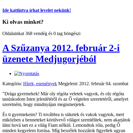
Ide kattintva írhat levelet nekünk!
Ki olvas minket?
Oldalainkat 368 vendég és 0 tag böngészi
A Szűzanya 2012. február 2-i
üzenete Medjugorjéból
Kategória:
Hírek, események
Megjelent: 2012. február 04. szombat
"Drága gyermekek! Már oly régóta veletek vagyok, és oly régóta
tanúskodom Isten jelenlétéről és az Ő végtelen szeretetéről, amelyet
szeretném, hogy mindnyájan megismerjetek.
És ti gyermekeim? Ti továbbra is süketek és vakok vagytok, mert
miközben a benneteket körülvevő világot szemlélitek, nem akarjátok
látni hová tart ez a világ Fiam nélkül. Lemondtok róla, pedig Ő
minden kegyelem forrása. Míg beszélek hozzátok figyeltek ugyan