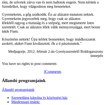
rám, de szívetek zárva van és nem hallotok engem. Nem kéritek a
Szentlelket, hogy világosítson meg benneteket.
Gyermekeim, a gőg uralkodik. Én az alázatot mutatom nektek.
Gyermekeim jegyezzétek meg, hogy csak az alázatos
lélekből ragyog a tisztaság és a szépség, mert megismerte Isten
szeretetét. Csak az alázatos lélek válik mennyországgá, mert benne
lakik Fiam.
Köszönöm nektek! Újra kérlek benneteket, hogy imádkozzatok
azokért, akiket Fiam kiválasztott, ők a ti pásztoraitok."
Medjugorje, 2012. február 2-án Gyertyaszentelő Boldogasszony
ünnepén
You have no rights to post comments
JComments
Állandó programjaink
Állandó programjaink
Szeretetláng kápolna és közösségi ház
Mindennapi imánk: