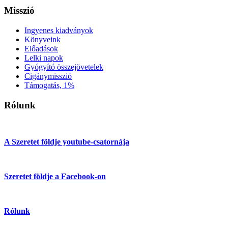
Misszió
Ingyenes kiadványok
Könyveink
Előadások
Lelki napok
Gyógyító összejövetelek
Cigánymisszió
Támogatás, 1%
Rólunk
A Szeretet földje youtube-csatornája
Szeretet földje a Facebook-on
Rólunk