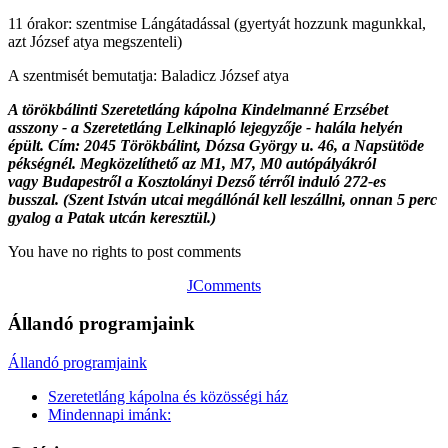
11 órakor: szentmise Lángátadással (gyertyát hozzunk magunkkal,
azt József atya megszenteli)
A szentmisét bemutatja: Baladicz József atya
A törökbálinti Szeretetláng kápolna Kindelmanné Erzsébet
asszony - a Szeretetláng Lelkinapló lejegyzője - halála helyén
épült. Cím: 2045 Törökbálint, Dózsa György u. 46, a Napsütöde
pékségnél. Megközelíthető az M1, M7, M0 autópályákról
vagy Budapestről a Kosztolányi Dezső térről induló 272-es
busszal. (Szent István utcai megállónál kell leszállni, onnan 5 perc
gyalog a Patak utcán keresztül.)
You have no rights to post comments
JComments
Állandó programjaink
Állandó programjaink
Szeretetláng kápolna és közösségi ház
Mindennapi imánk: