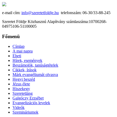
e-mail cím:
info@szeretetfoldje.hu
telefonszám: 06-30/33-88-245
Szeretet Földje Közhasznú Alapítvány számlaszáma:10700268-
04975106-51100005
Főmenü
Címlap
A mai napra
Eheti
Hírek, események
Beszámolók, tanúságtételek
Cikkek, írások
Márk evangéliumát olvasva
Hegyi beszéd
Jézus élete
Hiszekegy
Szeretetláng
Galgóczy Erzsébet
Evangelizációs levelek
Videók
Szemináriumok