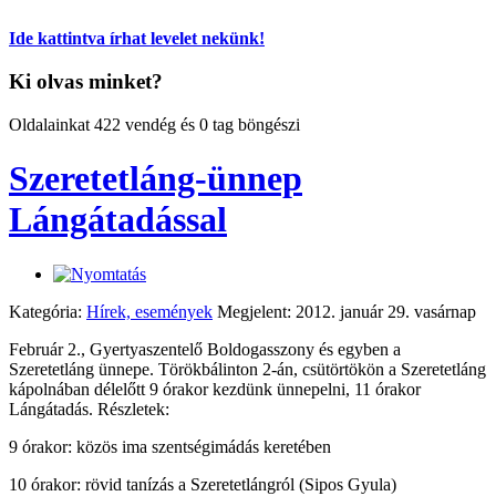
Ide kattintva írhat levelet nekünk!
Ki olvas minket?
Oldalainkat 422 vendég és 0 tag böngészi
Szeretetláng-ünnep
Lángátadással
Kategória:
Hírek, események
Megjelent: 2012. január 29. vasárnap
Február 2., Gyertyaszentelő Boldogasszony és egyben a
Szeretetláng ünnepe. Törökbálinton 2-án, csütörtökön a Szeretetláng
kápolnában délelőtt 9 órakor kezdünk ünnepelni, 11 órakor
Lángátadás. Részletek:
9 órakor: közös ima szentségimádás keretében
10 órakor: rövid tanízás a Szeretetlángról (Sipos Gyula)