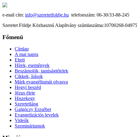
e-mail cím:
info@szeretetfoldje.hu
telefonszám: 06-30/33-88-245
Szeretet Földje Közhasznú Alapítvány számlaszáma:10700268-049
Főmenü
Címlap
A mai napra
Eheti
Hírek, események
Beszámolók, tanúságtételek
Cikkek, írások
Márk evangéliumát olvasva
Hegyi beszéd
Jézus élete
Hiszekegy
Szeretetláng
Galgóczy Erzsébet
Evangelizációs levelek
Videók
Szemináriumok