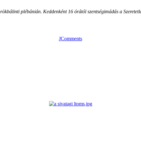
örökbálinti plébánián. Keddenként 16 órától szentségimádás a Szeretet
JComments