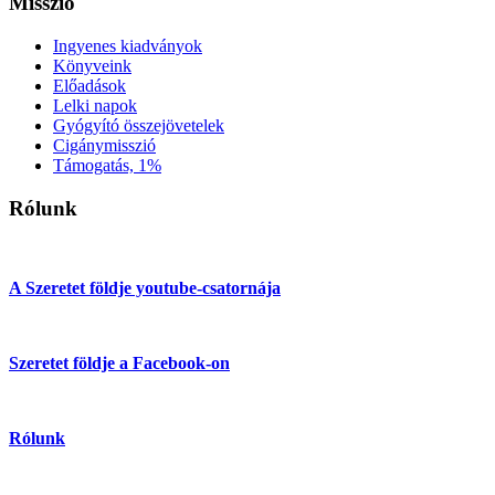
Misszió
Ingyenes kiadványok
Könyveink
Előadások
Lelki napok
Gyógyító összejövetelek
Cigánymisszió
Támogatás, 1%
Rólunk
A Szeretet földje youtube-csatornája
Szeretet földje a Facebook-on
Rólunk