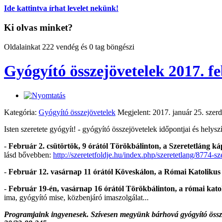
Ide kattintva írhat levelet nekünk!
Ki olvas minket?
Oldalainkat 222 vendég és 0 tag böngészi
Gyógyító összejövetelek 2017. 
Kategória:
Gyógyító összejövetelek
Megjelent: 2017. január 25. szer
Isten szeretete gyógyít! - gyógyító összejövetelek időpontjai és helysz
-
Február 2. csütörtök, 9 órától Törökbálinton, a Szeretetláng k
lásd bővebben:
http://szeretetfoldje.hu/index.php/szeretetlang/8774-s
-
Február 12. vasárnap 11 órától Köveskálon, a Római Katolik
-
Február 19-én, vasárnap 16 órától Törökbálinton, a római ka
ima, gyógyító mise, közbenjáró imaszolgálat...
Programjaink ingyenesek. Szívesen megyünk bárhová g
yógyító össz