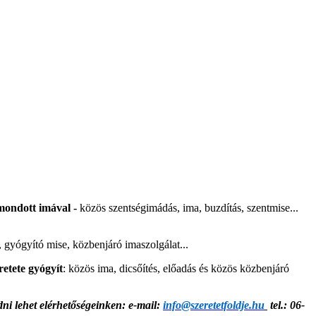
t mondott imával
-
közös szentségimádás, ima, buzdítás, szentmise...
s, gyógyító mise, közbenjáró imaszolgálat...
retete gyógyít
: közös ima, dicsőítés, előadás és közös közbenjáró
ődni lehet elérhetőségeinken: e-mail:
info@szeretetfoldje.hu
tel.: 06-