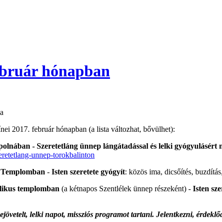
február hónapban
da
ínei 2017. február hónapban (a lista változhat, bővülhet):
ápolnában - Szeretetláng ünnep lángátadással és lelki gyógyulásér
zeretetlang-unnep-torokbalinton
us Templomban
-
Isten szeretete gyógyít
: közös ima, dicsőítés, buzdítá
tolikus templomban
(a kétnapos Szentlélek ünnep részeként) -
Isten sze
ejövetelt, lelki napot, missziós programot tartani. Jelentkezni, érdekl