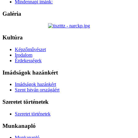
Mindennapi imánk:
Galéria
Kultúra
Képzőművészet
Irodalom
Érdekességek
Imádságok hazánkért
Imádságok hazánkért
Szent István országáért
Szeretet történetek
Szeretet történetek
Munkanapló
Munkanapló