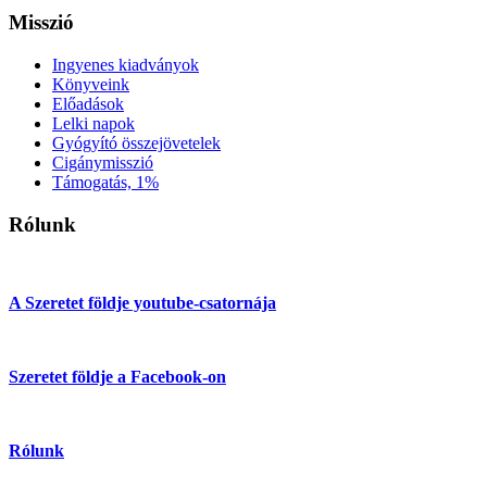
Misszió
Ingyenes kiadványok
Könyveink
Előadások
Lelki napok
Gyógyító összejövetelek
Cigánymisszió
Támogatás, 1%
Rólunk
A Szeretet földje youtube-csatornája
Szeretet földje a Facebook-on
Rólunk