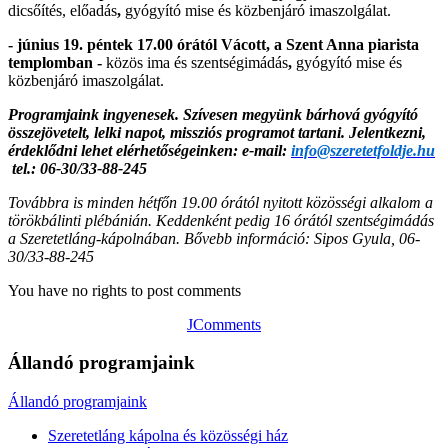
dicsőítés, előadás
,
gyógyító mise és közbenjáró imaszolgálat.
- június 19. péntek 17.00 órától
Vácott, a Szent Anna piarista
templomban -
közös ima és szentségimádás
,
gyógyító mise és
közbenjáró imaszolgálat.
Programjaink ingyenesek. Szívesen megyünk bárhová g
yógyító
összejövetelt, lelki napot, missziós programot tartani. Jelentkezni,
érdeklődni lehet elérhetőségeinken: e-mail:
info@szeretetfoldje.hu
tel.: 06-30/33-88-245
Továbbra is minden hétfőn 19.00 órától nyitott közösségi alkalom a
törökbálinti plébánián. Keddenként pedig 16 órától szentségimádás
a Szeretetláng-kápolnában. Bővebb információ: Sipos Gyula, 06-
30/33-88-245
You have no rights to post comments
JComments
Állandó programjaink
Állandó programjaink
Szeretetláng kápolna és közösségi ház