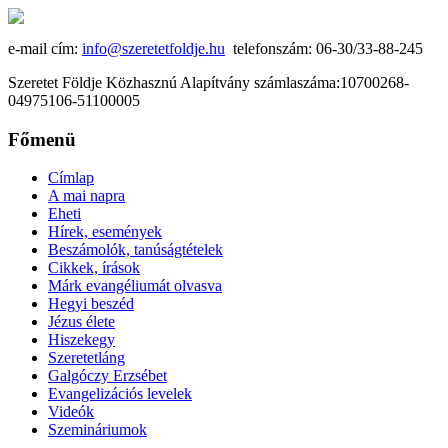
e-mail cím:
info@szeretetfoldje.hu
telefonszám: 06-30/33-88-245
Szeretet Földje Közhasznú Alapítvány számlaszáma:10700268-
04975106-51100005
Főmenü
Címlap
A mai napra
Eheti
Hírek, események
Beszámolók, tanúságtételek
Cikkek, írások
Márk evangéliumát olvasva
Hegyi beszéd
Jézus élete
Hiszekegy
Szeretetláng
Galgóczy Erzsébet
Evangelizációs levelek
Videók
Szemináriumok