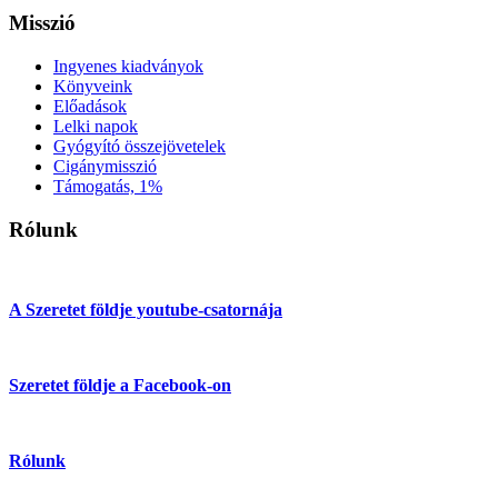
Misszió
Ingyenes kiadványok
Könyveink
Előadások
Lelki napok
Gyógyító összejövetelek
Cigánymisszió
Támogatás, 1%
Rólunk
A Szeretet földje youtube-csatornája
Szeretet földje a Facebook-on
Rólunk