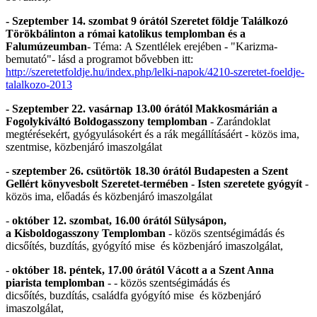
- Szeptember 14. szombat 9 órától
Szeretet földje Találkozó
Törökbálinton a római katolikus templomban és a
Falumúzeumban
- Téma: A Szentlélek erejében - "Karizma-
bemutató"- lásd a programot bővebben itt:
http://szeretetfoldje.hu/index.php/lelki-napok/4210-szeretet-foeldje-
talalkozo-2013
- Szeptember 22. vasárnap 13.00 órától Makkosmárián a
Fogolykiváltó Boldogasszony templomban
- Zarándoklat
megtérésekért, gyógyulásokért és a rák megállításáért - közös ima,
szentmise, közbenjáró imaszolgálat
-
szeptember 26. csütörtök 18.30 órától Budapesten a Szent
Gellért könyvesbolt Szeretet-termében - Isten szeretete gyógyít
-
közös ima, előadás és közbenjáró imaszolgálat
-
október 12. szombat, 16.00 órától Sülysápon,
a Kisboldogasszony Templomban
- közös szentségimádás és
dicsőítés, buzdítás, gyógyító mise és közbenjáró imaszolgálat,
-
október 18. péntek, 17.00 órától Vácott a a Szent Anna
piarista templomban
- - közös szentségimádás és
dicsőítés, buzdítás, családfa gyógyító mise és közbenjáró
imaszolgálat,