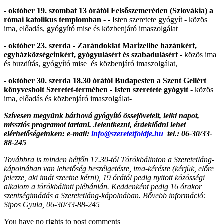
-
október 19. szombat 13 órától Felsőszemeréden (Szlovákia) a
római katolikus templomban
- - Isten szeretete gyógyít - közös
ima, előadás, gyógyító mise és közbenjáró imaszolgálat
-
október 23. szerda - Zarándoklat Marizellbe hazánkért,
egyházközségeinkért, gyógyulásért és szabadulásért
- közös ima
és buzdítás, gyógyító mise és közbenjáró imaszolgálat,
-
október 30. szerda 18.30 órától Budapesten a Szent Gellért
könyvesbolt Szeretet-termében - Isten szeretete gyógyít
- közös
ima, előadás és közbenjáró imaszolgálat-
Szívesen megyünk bárhová g
yógyító össejövetelt, lelki napot,
missziós programot tartani. Jelentkezni, érdeklődni lehet
elérhetőségeinken: e-mail:
info@szeretetfoldje.hu
tel.: 06-30/33-
88-245
Továbbra is minden hétfőn 17.30-tól Törökbálinton a Szeretetláng-
kápolnában van lehetőség beszélgetésre, ima-kérésre (kérjük, előre
jelezze, aki imát szeetne kérni), 19 órától pedig nyitott közösségi
alkalom a törökbálinti plébánián. Keddenként pedig 16 órakor
szentségimádás a Szeretetláng-kápolnában. Bővebb információ:
Sipos Gyula, 06-30/33-88-245
You have no rights to post comments