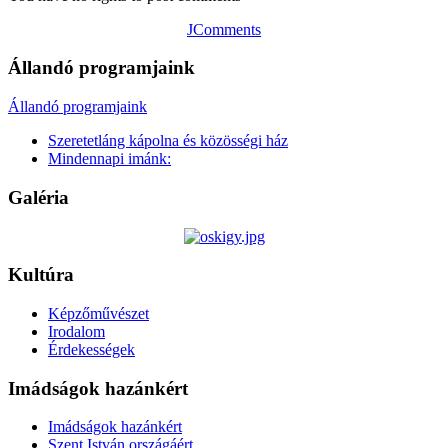
JComments
Állandó programjaink
Állandó programjaink
Szeretetláng kápolna és közösségi ház
Mindennapi imánk:
Galéria
Kultúra
Képzőművészet
Irodalom
Érdekességek
Imádságok hazánkért
Imádságok hazánkért
Szent István országáért