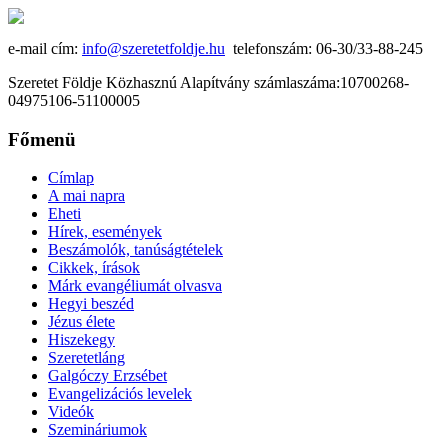
e-mail cím:
info@szeretetfoldje.hu
telefonszám: 06-30/33-88-245
Szeretet Földje Közhasznú Alapítvány számlaszáma:10700268-
04975106-51100005
Főmenü
Címlap
A mai napra
Eheti
Hírek, események
Beszámolók, tanúságtételek
Cikkek, írások
Márk evangéliumát olvasva
Hegyi beszéd
Jézus élete
Hiszekegy
Szeretetláng
Galgóczy Erzsébet
Evangelizációs levelek
Videók
Szemináriumok