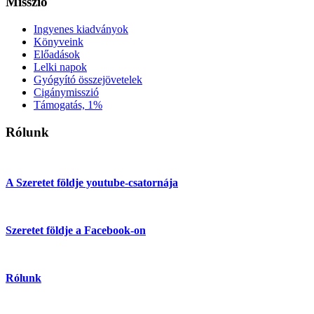
Misszió
Ingyenes kiadványok
Könyveink
Előadások
Lelki napok
Gyógyító összejövetelek
Cigánymisszió
Támogatás, 1%
Rólunk
A Szeretet földje youtube-csatornája
Szeretet földje a Facebook-on
Rólunk