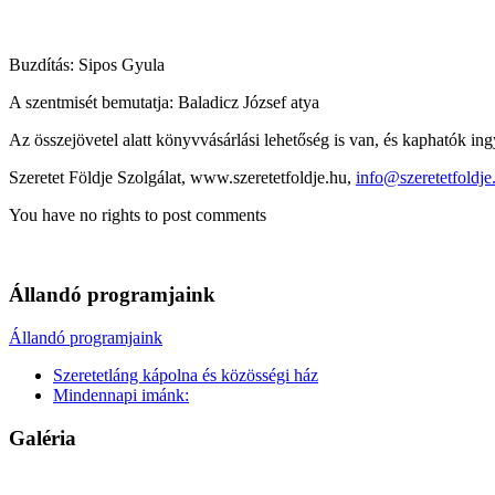
Buzdítás: Sipos Gyula
A szentmisét bemutatja: Baladicz József atya
Az összejövetel alatt könyvvásárlási lehetőség is van, és kaphatók in
Szeretet Földje Szolgálat, www.szeretetfoldje.hu,
info@szeretetfoldje
You have no rights to post comments
Állandó programjaink
Állandó programjaink
Szeretetláng kápolna és közösségi ház
Mindennapi imánk:
Galéria