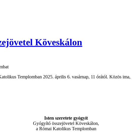
szejövetel Köveskálon
ombat
Katolikus Templomban 2025. április 6. vasárnap, 11 órától. Közös ima, 
Isten szeretete gyógyít
Gyógyító összejövetel Köveskálon,
a Római Katolikus Templomban