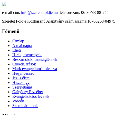
e-mail cím:
info@szeretetfoldje.hu
telefonszám: 06-30/33-88-245
Szeretet Földje Közhasznú Alapítvány számlaszáma:10700268-049
Főmenü
Címlap
A mai napra
Eheti
Hírek, események
Beszámolók, tanúságtételek
Cikkek, írások
Márk evangéliumát olvasva
Hegyi beszéd
Jézus élete
Hiszekegy
Szeretetláng
Galgóczy Erzsébet
Evangelizációs levelek
Videók
Szemináriumok