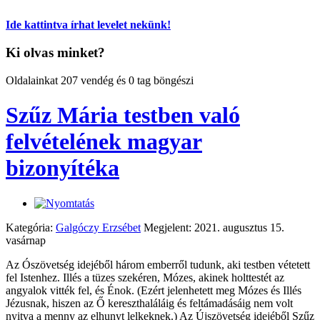
Ide kattintva írhat levelet nekünk!
Ki olvas minket?
Oldalainkat 207 vendég és 0 tag böngészi
Szűz Mária testben való
felvételének magyar
bizonyítéka
Kategória:
Galgóczy Erzsébet
Megjelent: 2021. augusztus 15.
vasárnap
Az Ószövetség idejéből három emberről tudunk, aki testben vétetett
fel Istenhez. Illés a tüzes szekéren, Mózes, akinek holttestét az
angyalok vitték fel, és Énok. (Ezért jelenhetett meg Mózes és Illés
Jézusnak, hiszen az Ő kereszthaláláig és feltámadásáig nem volt
nyitva a menny az elhunyt lelkeknek.) Az Újszövetség idejéből Szűz