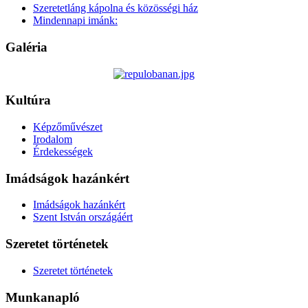
Szeretetláng kápolna és közösségi ház
Mindennapi imánk:
Galéria
Kultúra
Képzőművészet
Irodalom
Érdekességek
Imádságok hazánkért
Imádságok hazánkért
Szent István országáért
Szeretet történetek
Szeretet történetek
Munkanapló