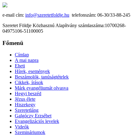
e-mail cím:
info@szeretetfoldje.hu
telefonszám: 06-30/33-88-245
Szeretet Földje Közhasznú Alapítvány számlaszáma:10700268-
04975106-51100005
Főmenü
Címlap
A mai napra
Eheti
Hírek, események
Beszámolók, tanúságtételek
Cikkek, írások
Márk evangéliumát olvasva
Hegyi beszéd
Jézus élete
Hiszekegy
Szeretetláng
Galgóczy Erzsébet
Evangelizációs levelek
Videók
Szemináriumok