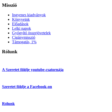
Misszió
Ingyenes kiadványok
Könyveink
Előadások
Lelki napok
Gyógyító összejövetelek
Cigánymisszió
Támogatás, 1%
Rólunk
A Szeretet földje youtube-csatornája
Szeretet földje a Facebook-on
Rólunk