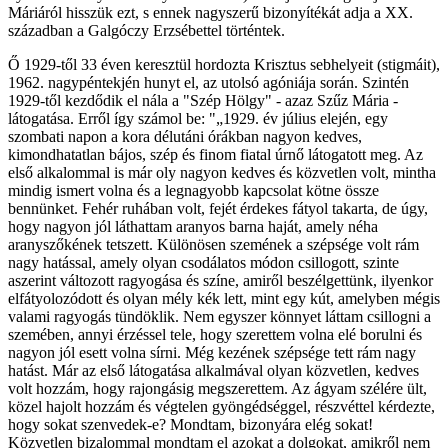
Máriáról hisszük ezt, s ennek nagyszerű bizonyítékát adja a XX.
században a Galgóczy Erzsébettel történtek.
Ő 1929-től 33 éven keresztül hordozta Krisztus sebhelyeit (stigmáit),
1962. nagypéntekjén hunyt el, az utolsó agóniája során. Szintén
1929-től kezdődik el nála a "Szép Hölgy" - azaz Szűz Mária -
látogatása. Erről így számol be: "„1929. év július elején, egy
szombati napon a kora délutáni órákban nagyon kedves,
kimondhatatlan bájos, szép és finom fiatal úrnő látogatott meg. Az
első alkalommal is már oly nagyon kedves és közvetlen volt, mintha
mindig ismert volna és a legnagyobb kapcsolat kötne össze
bennünket. Fehér ruhában volt, fejét érdekes fátyol takarta, de úgy,
hogy nagyon jól láthattam aranyos barna haját, amely néha
aranyszőkének tetszett. Különösen szemének a szépsége volt rám
nagy hatással, amely olyan csodálatos módon csillogott, szinte
aszerint változott ragyogása és színe, amiről beszélgettünk, ilyenkor
elfátyolozódott és olyan mély kék lett, mint egy kút, amelyben mégis
valami ragyogás tündöklik. Nem egyszer könnyet láttam csillogni a
szemében, annyi érzéssel tele, hogy szerettem volna elé borulni és
nagyon jól esett volna sírni. Még kezének szépsége tett rám nagy
hatást. Már az első látogatása alkalmával olyan közvetlen, kedves
volt hozzám, hogy rajongásig megszerettem. Az ágyam szélére ült,
közel hajolt hozzám és végtelen gyöngédséggel, részvéttel kérdezte,
hogy sokat szenvedek-e? Mondtam, bizonyára elég sokat!
Közvetlen bizalommal mondtam el azokat a dolgokat, amikről nem