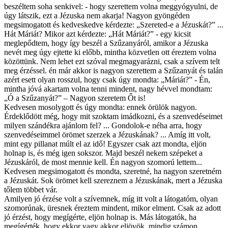
beszéltem soha senkivel: - hogy szerettem volna meggyógyulni, de
úgy látszik, ezt a Jézuska nem akarja! Nagyon gyöngéden
megsimogatott és kedveskedve kérdezte: „Szereted-e a Jézuskát?” ...
Hát Máriát? Mikor azt kérdezte: „Hát Máriát?” - egy kicsit
meglepődtem, hogy így beszél a Szűzanyáról, amikor a Jézuska
nevét meg úgy ejtette ki előbb, mintha közvetlen ott éreztem volna
közöttünk. Nem lehet ezt szóval megmagyarázni, csak a szívem telt
meg érzéssel. én már akkor is nagyon szerettem a Szűzanyát és talán
azért esett olyan rosszul, hogy csak úgy mondta: „Máriát?” - Én,
mintha jóvá akartam volna tenni mindent, nagy hévvel mondtam:
„Ó a Szűzanyát?” – Nagyon szeretem Őt is!
Kedvesen mosolygott és úgy mondta: ennek örülök nagyon.
Érdeklődött még, hogy mit szoktam imádkozni, és a szenvedéseimet
milyen szándékra ajánlom fel? ... Gondolok-e néha arra, hogy
szenvedéseimmel örömet szerzek a Jézuskának? ... Amíg itt volt,
mint egy pillanat múlt el az idő! Egyszer csak azt mondta, eljön
holnap is, és még igen sokszor. Majd beszél nekem szépeket a
Jézuskáról, de most mennie kell. Én nagyon szomorú lettem...
Kedvesen megsimogatott és mondta, szeretné, ha nagyon szeretném
a Jézuskát. Sok örömet kell szereznem a Jézuskának, mert a Jézuska
tőlem többet vár.
Amilyen jó érzése volt a szívemnek, míg itt volt a látogatóm, olyan
szomorúnak, üresnek éreztem mindent, mikor elment. Csak az adott
jó érzést, hogy megígérte, eljön holnap is. Más látogatók, ha
megígérték, hogy ekkor vagy akkor eljövök, mindig számon