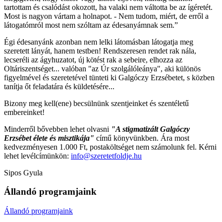
tartottam és csalódást okozott, ha valaki nem váltotta be az ígéretét.
Most is nagyon vártam a holnapot. - Nem tudom, miért, de erről a
látogatómról most nem szóltam az édesanyámnak sem.”
Égi édesanyánk azonban nem lelki látomásban látogatja meg
szeretett lányát, hanem testben! Rendszeresen rendet rak nála,
lecseréli az ágyhuzatot, új kötést rak a sebeire, elhozza az
Oltáriszentséget... valóban "az Úr szolgálóleánya", aki különös
figyelmével és szeretetével tünteti ki Galgóczy Erzsébetet, s közben
tanítja őt feladatára és küldetésére...
Bizony meg kell(ene) becsülnünk szentjeinket és szentéletű
embereinket!
Minderről bővebben lehet olvasni
"A stigmatizált Galgóczy
Erzsébet élete és misztikája"
című könyvünkben. Ára most
kedvezményesen 1.000 Ft, postaköltséget nem számolunk fel. Kérni
lehet levélcímünkön:
info@szeretetfoldje.hu
Sipos Gyula
Állandó programjaink
Állandó programjaink