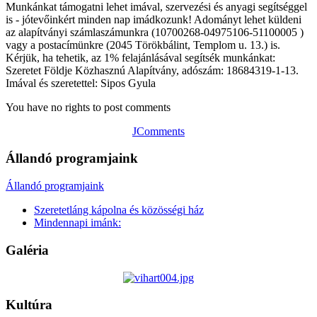
Munkánkat támogatni lehet imával, szervezési és anyagi segítséggel
is - jótevőinkért minden nap imádkozunk! Adományt lehet küldeni
az alapítványi számlaszámunkra (10700268-04975106-51100005 )
vagy a postacímünkre (2045 Törökbálint, Templom u. 13.) is.
Kérjük, ha tehetik, az 1% felajánlásával segítsék munkánkat:
Szeretet Földje Közhasznú Alapítvány, adószám: 18684319-1-13.
Imával és szeretettel: Sipos Gyula
You have no rights to post comments
JComments
Állandó programjaink
Állandó programjaink
Szeretetláng kápolna és közösségi ház
Mindennapi imánk:
Galéria
Kultúra