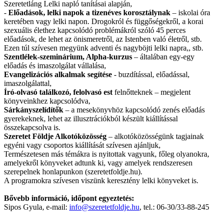
Szeretetláng Lelki napló tanításai alapján,
-
Előadások, lelki napok a tizenéves korosztálynak
– iskolai óra
keretében vagy lelki napon. Drogokról és függőségekről, a korai
szexuális élethez kapcsolódó problémákról szóló 45 perces
előadások, de lehet az önismeretről, az Istenben való életről, stb.
Ezen túl szívesen megyünk adventi és nagyböjti lelki napra,, stb.
Szentlélek-szeminárium, Alpha-kurzus
– általában egy-egy
előadás és imaszolgálat vállalása,
Evangelizációs alkalmak segítése
- buzdítással, előadással,
imaszolgálattal,
Író-olvasó találkozó, felolvasó est
felnőtteknek – megjelent
könyveinkhez kapcsolódva,
Sárkányszelídítők
– a mesekönyvhöz kapcsolódó zenés előadás
gyerekeknek, lehet az illusztrációkból készült kiállítással
összekapcsolva is.
Szeretet Földje Alkotóközösség
– alkotóközösségünk tagjainak
egyéni vagy csoportos kiállítását szívesen ajánljuk,
Természetesen más témákra is nyitottak vagyunk, főleg olyanokra,
amelyekről könyveket adtunk ki, vagy amelyek rendszeresen
szerepelnek honlapunkon (szeretetfoldje.hu).
A programokra szívesen viszünk keresztény lelki könyveket is.
Bővebb információ, időpont egyeztetés
:
Sipos Gyula, e-mail:
info@szeretetfoldje.hu
, tel.: 06-30/33-88-245