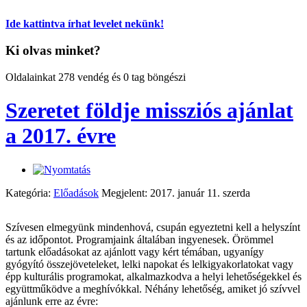
Ide kattintva írhat levelet nekünk!
Ki olvas minket?
Oldalainkat 278 vendég és 0 tag böngészi
Szeretet földje missziós ajánlat
a 2017. évre
Kategória:
Előadások
Megjelent: 2017. január 11. szerda
Szívesen elmegyünk mindenhová, csupán egyeztetni kell a helyszínt
és az időpontot. Programjaink általában ingyenesek. Örömmel
tartunk előadásokat az ajánlott vagy kért témában, ugyanígy
gyógyító összejöveteleket, lelki napokat és lelkigyakorlatokat vagy
épp kulturális programokat, alkalmazkodva a helyi lehetőségekkel és
együttműködve a meghívókkal. Néhány lehetőség, amiket jó szívvel
ajánlunk erre az évre: