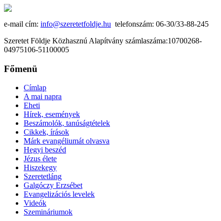
e-mail cím:
info@szeretetfoldje.hu
telefonszám: 06-30/33-88-245
Szeretet Földje Közhasznú Alapítvány számlaszáma:10700268-
04975106-51100005
Főmenü
Címlap
A mai napra
Eheti
Hírek, események
Beszámolók, tanúságtételek
Cikkek, írások
Márk evangéliumát olvasva
Hegyi beszéd
Jézus élete
Hiszekegy
Szeretetláng
Galgóczy Erzsébet
Evangelizációs levelek
Videók
Szemináriumok