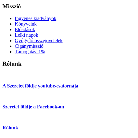
Misszió
Ingyenes kiadványok
Könyveink
Előadások
Lelki napok
Gyógyító összejövetelek
Cigánymisszió
Támogatás, 1%
Rólunk
A Szeretet földje youtube-csatornája
Szeretet földje a Facebook-on
Rólunk