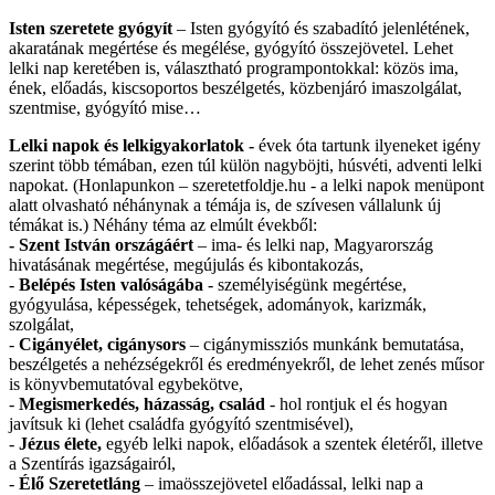
Isten szeretete gyógyít
– Isten gyógyító és szabadító jelenlétének,
akaratának megértése és megélése, gyógyító összejövetel. Lehet
lelki nap keretében is, választható programpontokkal: közös ima,
ének, előadás, kiscsoportos beszélgetés, közbenjáró imaszolgálat,
szentmise, gyógyító mise…
Lelki napok és lelkigyakorlatok
-
évek óta tartunk ilyeneket igény
szerint több témában, ezen túl külön nagyböjti, húsvéti, adventi lelki
napokat. (Honlapunkon – szeretetfoldje.hu - a lelki napok menüpont
alatt olvasható néhánynak a témája is, de szívesen vállalunk új
témákat is.) Néhány téma az elmúlt évekből:
- Szent István országáért
– ima- és lelki nap, Magyarország
hivatásának megértése, megújulás és kibontakozás,
-
Belépés Isten valóságába
- személyiségünk megértése,
gyógyulása, képességek, tehetségek, adományok, karizmák,
szolgálat,
-
Cigányélet, cigánysors
– cigánymissziós munkánk bemutatása,
beszélgetés a nehézségekről és eredményekről, de lehet zenés műsor
is könyvbemutatóval egybekötve,
-
Megismerkedés, házasság, család
- hol rontjuk el és hogyan
javítsuk ki (lehet családfa gyógyító szentmisével),
-
Jézus élete,
egyéb lelki napok, előadások a szentek életéről, illetve
a Szentírás igazságairól,
-
Élő Szeretetláng
– imaösszejövetel előadással, lelki nap a