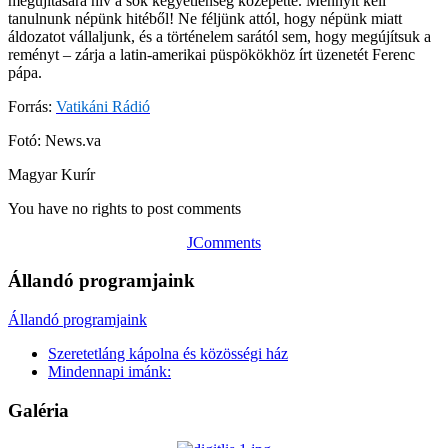
megújítására hív a sok kegyetlenség közepette. Mennyit kell
tanulnunk népünk hitéből! Ne féljünk attól, hogy népünk miatt
áldozatot vállaljunk, és a történelem sarától sem, hogy megújítsuk a
reményt – zárja a latin-amerikai püspökökhöz írt üzenetét Ferenc
pápa.
Forrás:
Vatikáni Rádió
Fotó: News.va
Magyar Kurír
You have no rights to post comments
JComments
Állandó programjaink
Állandó programjaink
Szeretetláng kápolna és közösségi ház
Mindennapi imánk:
Galéria