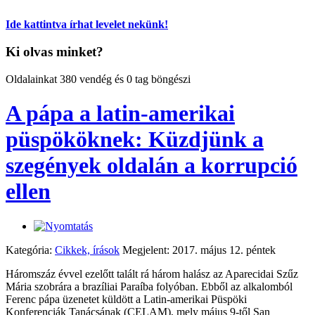
Ide kattintva írhat levelet nekünk!
Ki olvas minket?
Oldalainkat 380 vendég és 0 tag böngészi
A pápa a latin-amerikai
püspököknek: Küzdjünk a
szegények oldalán a korrupció
ellen
Kategória:
Cikkek, írások
Megjelent: 2017. május 12. péntek
Háromszáz évvel ezelőtt talált rá három halász az Aparecidai Szűz
Mária szobrára a brazíliai Paraíba folyóban. Ebből az alkalomból
Ferenc pápa üzenetet küldött a Latin-amerikai Püspöki
Konferenciák Tanácsának (CELAM), mely május 9-től San