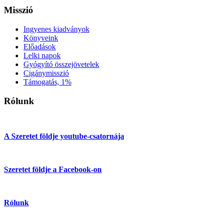
Misszió
Ingyenes kiadványok
Könyveink
Előadások
Lelki napok
Gyógyító összejövetelek
Cigánymisszió
Támogatás, 1%
Rólunk
A Szeretet földje youtube-csatornája
Szeretet földje a Facebook-on
Rólunk