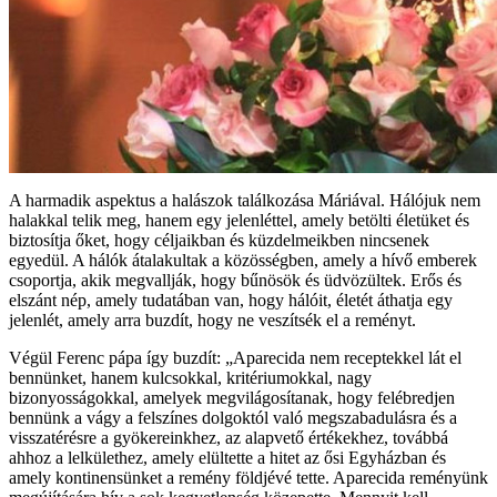
A harmadik aspektus a halászok találkozása Máriával. Hálójuk nem
halakkal telik meg, hanem egy jelenléttel, amely betölti életüket és
biztosítja őket, hogy céljaikban és küzdelmeikben nincsenek
egyedül. A hálók átalakultak a közösségben, amely a hívő emberek
csoportja, akik megvallják, hogy bűnösök és üdvözültek. Erős és
elszánt nép, amely tudatában van, hogy hálóit, életét áthatja egy
jelenlét, amely arra buzdít, hogy ne veszítsék el a reményt.
Végül Ferenc pápa így buzdít: „Aparecida nem receptekkel lát el
bennünket, hanem kulcsokkal, kritériumokkal, nagy
bizonyosságokkal, amelyek megvilágosítanak, hogy felébredjen
bennünk a vágy a felszínes dolgoktól való megszabadulásra és a
visszatérésre a gyökereinkhez, az alapvető értékekhez, továbbá
ahhoz a lelkülethez, amely elültette a hitet az ősi Egyházban és
amely kontinensünket a remény földjévé tette. Aparecida reményünk