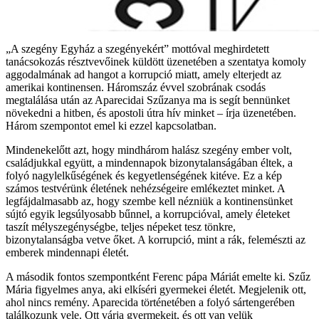
„A szegény Egyház a szegényekért” mottóval meghirdetett
tanácsokozás résztvevőinek küldött üzenetében a szentatya komoly
aggodalmának ad hangot a korrupció miatt, amely elterjedt az
amerikai kontinensen. Háromszáz évvel szobrának csodás
megtalálása után az Aparecidai Szűzanya ma is segít bennünket
növekedni a hitben, és apostoli útra hív minket – írja üzenetében.
Három szempontot emel ki ezzel kapcsolatban.
Mindenekelőtt azt, hogy mindhárom halász szegény ember volt,
családjukkal együtt, a mindennapok bizonytalanságában éltek, a
folyó nagylelkűségének és kegyetlenségének kitéve. Ez a kép
számos testvérünk életének nehézségeire emlékeztet minket. A
legfájdalmasabb az, hogy szembe kell nézniük a kontinensünket
sújtó egyik legsúlyosabb bűnnel, a korrupcióval, amely életeket
taszít mélyszegénységbe, teljes népeket tesz tönkre,
bizonytalanságba vetve őket. A korrupció, mint a rák, felemészti az
emberek mindennapi életét.
A második fontos szempontként Ferenc pápa Máriát emelte ki. Szűz
Mária figyelmes anya, aki elkíséri gyermekei életét. Megjelenik ott,
ahol nincs remény. Aparecida történetében a folyó sártengerében
találkozunk vele. Ott várja gyermekeit, és ott van velük