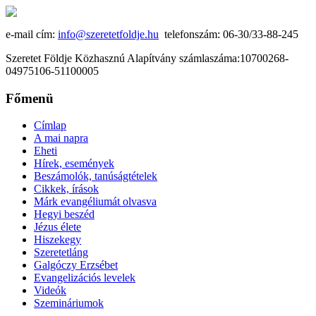
e-mail cím:
info@szeretetfoldje.hu
telefonszám: 06-30/33-88-245
Szeretet Földje Közhasznú Alapítvány számlaszáma:10700268-
04975106-51100005
Főmenü
Címlap
A mai napra
Eheti
Hírek, események
Beszámolók, tanúságtételek
Cikkek, írások
Márk evangéliumát olvasva
Hegyi beszéd
Jézus élete
Hiszekegy
Szeretetláng
Galgóczy Erzsébet
Evangelizációs levelek
Videók
Szemináriumok